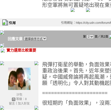
形空軍將無可置疑地出現在東
引用網址：https://city.udn.com/forum
第
頁／共2頁
回應文章
實力還是比較重要
飛彈打衛星的舉動，負面效果
重政治後果。首先，近年來塑
疑，中國威脅論將再起風潮，
願「透明化」令人對其動機起
======================
沙包
等級：8
很短期的「負面效果」，沒兩
留言
｜
加入好友