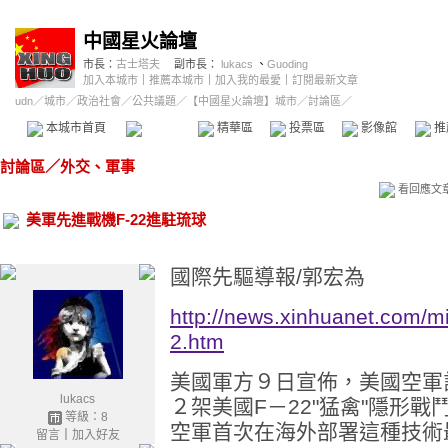
中國星火論壇
市長：
古士塔夫
副市長：
lukacs
、
Guoding
加入本城市
｜
推薦本城市
｜
加入我的最愛
｜
訂閱最新文章
udn
／
城市
／
政治社會
／
公共議題
／
【中國星火論壇】城市
／討論區／
本城市首頁
討論區
精華區
投票區
影像館
推
討論區
／
外交、軍事
看回應文
美軍先進戰機F-22進駐琉球
國際先驅導報/郭宏為
http://news.xinhuanet.com/m
2.htm
美國軍方９日宣佈，美國空軍
lukacs
２架美國F－22"猛禽"隱形戰鬥
等級：8
空軍首次在海外部署這種技術
留言
｜
加入好友