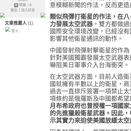
意模糊新聞的作法，反而更造
等級：8
留言
｜
加入好友
類似飛彈打衛星的作法，在八
文章推薦人
(1)
力發展太空武器
，雙方都做過
國際安全環境改變，已經沒有
星火
影響其他衛星通訊的動作。
中國發射飛彈射擊衛星的作為
針對美國獨霸發展太空武器表
嚇阻美日軍事介入台海衝突。
在太空武器方面，目前人造衛
國就擁有半數以上的衛星，商
過去一直排斥簽署一項禁止太
項條約是俄羅斯及中國都希望
月布希政府也曾授權一項國家
的先進獵殺衛星武器。因此，
示其實力來迫使美國放緩太空