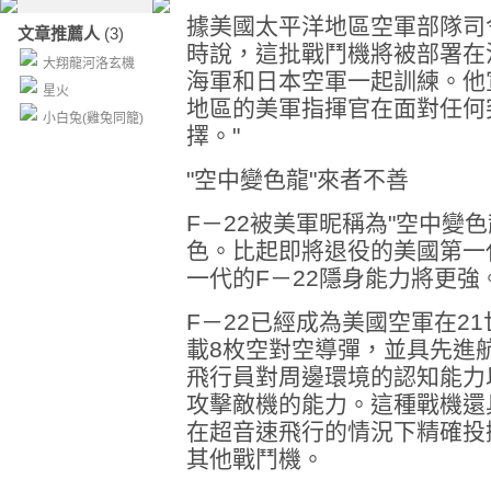
據美國太平洋地區空軍部隊司
文章推薦人
(3)
時說，這批戰鬥機將被部署在
大翔龍河洛玄機
海軍和日本空軍一起訓練。他宣
星火
地區的美軍指揮官在面對任何
小白兔(雞兔同籠)
擇。"
"空中變色龍"來者不善
F－22被美軍昵稱為"空中變
色。比起即將退役的美國第一代
一代的F－22隱身能力將更強
F－22已經成為美國空軍在2
載8枚空對空導彈，並具先進
飛行員對周邊環境的認知能力
攻擊敵機的能力。這種戰機還
在超音速飛行的情況下精確投
其他戰鬥機。