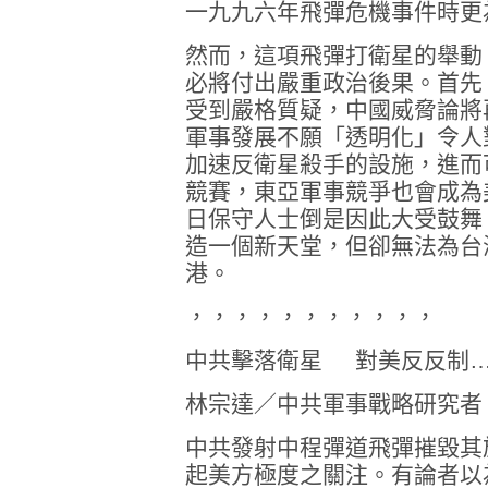
一九九六年飛彈危機事件時更
然而，這項飛彈打衛星的舉動
必將付出嚴重政治後果。首先
受到嚴格質疑，中國威脅論將
軍事發展不願「透明化」令人
加速反衛星殺手的設施，進而
競賽，東亞軍事競爭也會成為
日保守人士倒是因此大受鼓舞
造一個新天堂，但卻無法為台
港。
，，，，，，，，，，，
中共擊落衛星 對美反反制
林宗達／中共軍事戰略研究者
中共發射中程彈道飛彈摧毀其
起美方極度之關注。有論者以