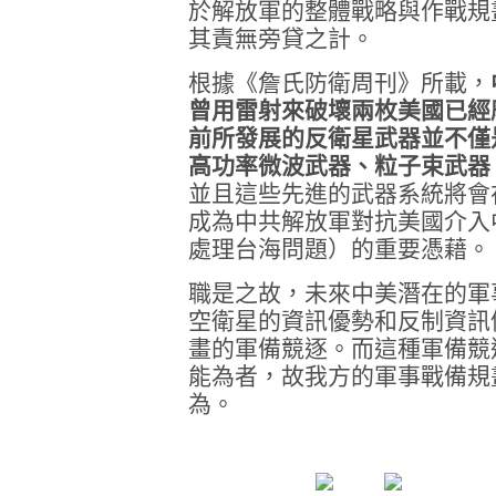
於解放軍的整體戰略與作戰規
其責無旁貸之計。
根據《詹氏防衛周刊》所載，
曾用雷射來破壞兩枚美國已經
前所發展的反衛星武器並不僅
高功率微波武器、粒子束武器
並且這些先進的武器系統將會
成為中共解放軍對抗美國介入
處理台海問題）的重要憑藉。
職是之故，未來中美潛在的軍
空衛星的資訊優勢和反制資訊
畫的軍備競逐。而這種軍備競
能為者，故我方的軍事戰備規
為。