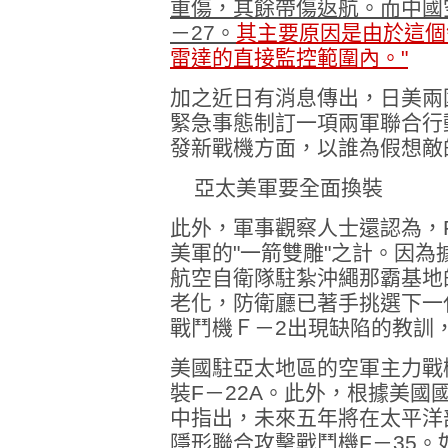
重傷，其餘帶傷返航。而中國空
－27。
其主要原因是由於這個
雷達的直接監控範圍內。"
加之近日有消息傳出，日美兩
緊急事態制訂一項兩軍聯合行
發新戰機方面，以誰為假想敵
亞太美軍要全面換裝
此外，軍事觀察人士還認為，
美軍的"一箭雙雕"之計。因
航空自衛隊駐紮沖繩那霸基地
老化，防衛廳已著手挑選下一
戰鬥機Ｆ－2出現缺陷的教訓，
美國駐亞太地區的空軍主力戰機
裝F－22A。此外，根據美國
中指出，未來五年將在太平洋
隱形聯合攻擊戰鬥機F－35。