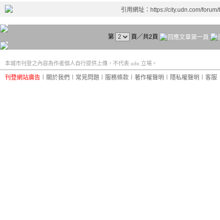
引用網址：https://city.udn.com/forum
第
頁／共2頁
本城市刊登之內容為作者個人自行提供上傳，不代表 udn 立場。
刊登網站廣告
︱
關於我們
︱
常見問題
︱
服務條款
︱
著作權聲明
︱
隱私權聲明
︱
客服