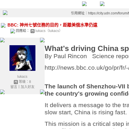
引用網址：https://city.udn.com/forum
BBC: 神州七號任務的目的，距離美俄水準仍遠
回應給：
lukacs（lukacs）
What's driving China sp
By Paul Rincon Science repor
http://news.bbc.co.uk/go/pr/fr
lukacs
等級：8
The launch of Shenzhou-VII 
留言
｜
加入好友
the country's growing confid
It delivers a message to the tr
slow start, China is rising fast.
This mission is a critical step