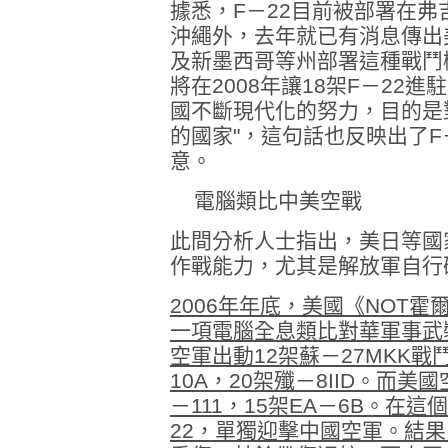
據悉，F－22目前被部署在
沖繩外，去年就已有消息傳出
及新墨西哥等州部署這種戰鬥
將在2008年讓18架F－22進
國不斷現代化的努力，目的是
的國家"，這句話也反映出了­
意。
電腦類比中美空戰
此間分析人士指出，美日等國
作戰能力，尤其是解放軍自行
2006年年底，美國《NOT
一項電腦全息類比對華軍事武
空軍出動12架蘇－27MKK戰鬥
10A，20架殲－8IID。而美
－111，15架EA－6B。在這
22，單獨迎擊中國空軍。結果