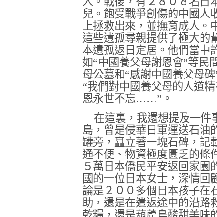
人。戰後，有２８０８名日
兒。飽受戰爭創傷的中國人
上拯救出來，並撫育成人。
這些遺孤尋親提供了極大的
本遺孤返日定居。他們當中
如“中國養父母謝恩會”等民
母公墓和“感謝中國養父母碑
“我們對中國養父母的人道
恩永世不忘……”。
在這裏，我還想提及一件
島，曾是侵華日軍運送石油
罐旁，矗立著一塊石碑，記
通不便、物資極度匱乏的條
５萬日本僑民平安返回家園
國的一位日本女士，深情回
論是２００多個日本孩子在
助，還是在遣返途中的沿路
乾糧，還是葫蘆島酸甜美味