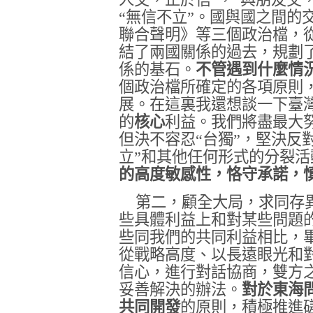
“無信不立”。國與國之間的
聯合聲明》等三個政治檔，
結了兩國關係的過去，規劃
係的基石。
不管遇到什麼情
個政治檔所確定的各項原則
展。在這裏我還想談一下臺
的
核心
利益。我們將盡最大
但決不容忍“台獨”，堅決反
立”和其他任何形式的分裂活
的高度敏感性，恪守承諾，
第二，顧全大局，求同存
些具體利益上和對某些問題
些同我們的共同利益相比，
從戰略高度、以長遠眼光和
信心，進行對話協商，雙方
妥善解決的辦法。
對於東海
共同開發
的原則，積極推進