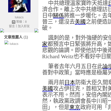
中共總理溫家寶昨天抵達
濟合作。離上次中共總理訪
日中
關係
將進一步暖化。去
lukacs
晉三，還沒去
美國
之前便造
等級：8
留言
｜
加入好友
破。
諷刺的是，對外強硬的安
文章推薦人
(1)
家
都預言中日緊張將升高，
lukacs
悲觀的論調。即使他訪中後
Richard Weitz
也不看好中日
筆者去年六月五日在此
論
善對中政策」當時應是極屬
兩月前
日本
防衛大臣久間
美國
攻占伊拉克，首相又對
表示不甩。然而，安倍內閣
然，執政黨政調會長中川昭
田」，但是
東京
政府可用「