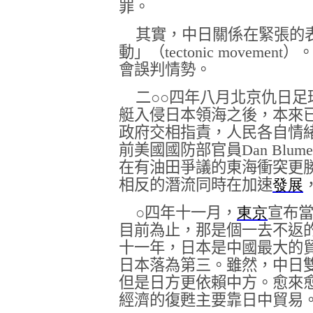
罪。
其實，中日關係在緊張的
動」（
tectonic movement
）
會誤判情勢。
二
○○
四年八月北京仇日足
艇入侵日本領海之後，本來
政府交相指責，人民各自情
前美國國防部官員
Dan Blume
在有油田爭議的東海衝突更
相反的潛流同時在加速
發展
○
四年十一月，
東京
宣布
目前為止，那是個一去不返
十一年，日本是中國最大的
日本落為第三。雖然，中日
但是日方更依賴中方。愈來
經濟的復甦主要靠日中貿易