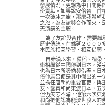
發展情況，更想為中日關係
份貢獻。如果說安倍晉三首
一次破冰之旅，那麼我希望
之旅。為友誼與合作而來，
天演講的主題。
為了友誼與合作，需要繼
歷史傳統。在綿延２０００
本民族相互學習、相互借鑒
自秦漢以來，種稻、植桑
術相繼從中國傳到日本，漢
也為日本所吸納與借鑒。日
倍仲麻呂便是其中傑出的一
並擔任唐朝的重要官吏，與
友。鑒真和尚東渡日本，五
但仍矢志不渝。他第六次東
和尚把他認為能濟世渡人的