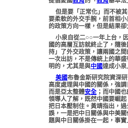
提倡愛國
教育
的「
教育
基本法
但是要「正常化」而不被其
要柔軟的外交手腕，前首相小
的政策方向一樣，但是結果卻
小泉自從二○○一年上台，因
國的高層互訪就終止了，隨後
持」了外交政策，讓兩國之間
一次出訪，不是傳統上的華盛
明的，尤其是與
中國
達成小泉
美國
布魯金斯研究院資深研
高度處理與中國的關係，強調
而是亞太整體
安全
；而中國也
領導人了解，既然中國要崛起
把日本壓制住。黃靖指出，過
誤，一是把中日關係與中美關
題與中日關係掛在一起，事實