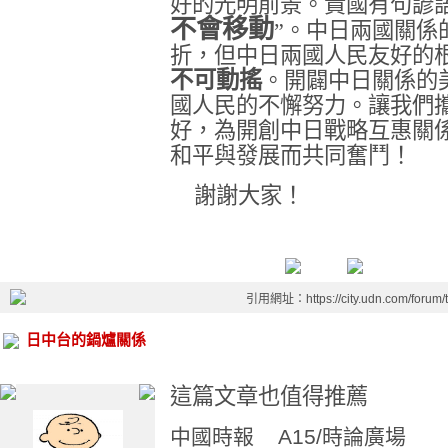
好的光明前景。貴國有句諺語
不會移動
”。中日兩國關係
折，但中日兩國人民友好的
不可動搖
。開闢中日關係的
國人民的不懈努力。讓我們
好，為開創中日戰略互惠關
和平與發展而共同奮鬥！
謝謝大家！
引用網址：https://city.udn.com/forum
日中台的鍋爐關係
這篇文章也值得推薦
中國時報 A15/時論廣場 20