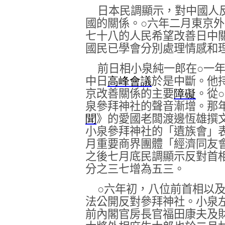
日本民調顯示，對中國人
國的關係。
○
六年二月東京外
七十八的人民希望改善日中
國民已學會分別處理情感和
前日相小泉純一郎在
○
一
中日
高峰
會議
於是中斷。他
京改善關係的主要
障礙
。從
○
泉參拜神社的聲音漸增。那
聞
》的愛國老闆渡邊恆雄撰
小泉參拜神社的「遺族會」
月重要商界團體「經濟同友
之後七月底民調顯示反對首
分之三七增為五三。
○
六年初，八位前首相以
法公開反對參拜神社。小泉
前內閣官房長官福田康夫及