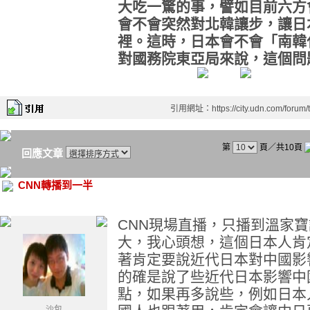
大吃一驚的事，譬如目前六方
會不會突然對北韓讓步，讓日
裡。這時，日本會不會「南韓
對國務院東亞局來說，這個問
引用網址：https://city.udn.com/forum
第
頁／共10頁
回應文章
CNN轉播到一半
CNN現場直播，只播到溫家
大，我心頭想，這個日本人肯
著肯定要說近代日本對中國影
的確是說了些近代日本影響中
點，如果再多說些，例如日本
沙包