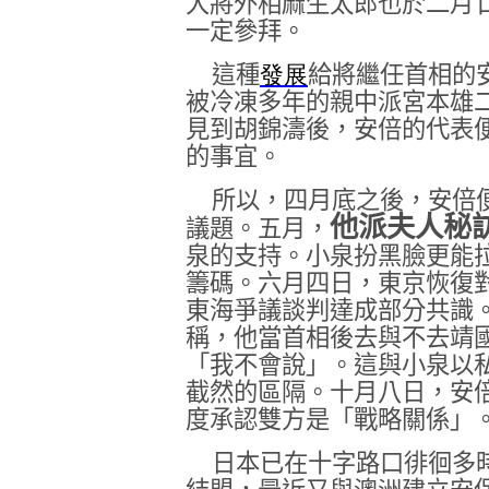
大將外相麻生太郎也
於二月
一定參拜。
這種
發展
給將繼任首相的
被冷凍多年的親中派宮本雄
見到胡錦濤後，安倍的代表
的事宜。
所以，四月底之後，安倍
他派夫人秘
議題。五月，
泉的支持。小泉扮黑臉更能
籌碼。
六月四日
，東京恢復
東海爭議談判達成部分共識
稱，他當首相後去與不去靖
「我不會說」。這與小泉以
截然的區隔。
十月八日
，安
度承認雙方是「戰略關係」
日本已在十字路口徘徊多