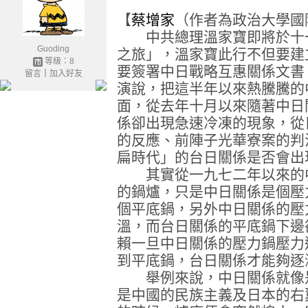
【
蔡增家
（作者為政治大學國
中共總理溫家寶即將於十一
Guoding
之旅」，溫家寶此行不但要建
等級：8
要簽署中日戰略互惠關係文書
留言
｜
加入好友
演說，把這半年以來熱騰騰的
面，從去年十月以來隨著中日
係卻出現急速冷凍的現象，從
的反應、前陣子光華寮案的判
扁時代」的台日關係是否會出
其實從一九七二年以來的中
的鍋爐，只是中日關係是個壓
個平底鍋，另外中日關係的壓
溫，而台日關係的平底鍋下邊
賴一旦中日關係的壓力鍋壓力
到平底鍋，台日關係才能夠逐
舉例來說，中日關係就像是
是中國的民族主義及日本的右