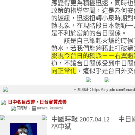
應變得更為積極迅速，同時也
政策的指導空間，這是為何安
的遲緩，迅速扭轉小泉時期對
轉現象，在現階段日本朝野一
是不利於當前的台日關係。
該是自己築起火爐的時候了
熱水，若我們能夠藉此打破過
脫現今台日的獨派－－右翼體
道，不讓台日關係受到中日關
向正常化
，這似乎是台日外交
引用網址：https://city.udn.com/forum
日中名目改善，日台實質改善
回應給：
lukacs（lukacs）
中國時報
2007.04.12
中日
林中斌