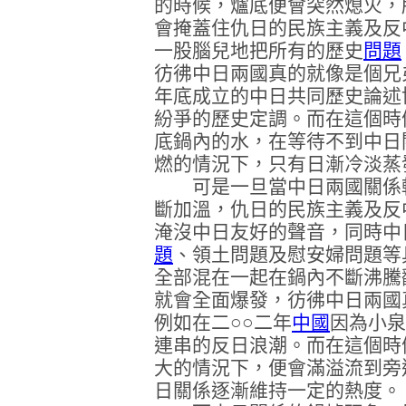
的時候，爐底便會突然熄火，
會掩蓋住仇日的民族主義及反
一股腦兒地把所有的歷史
問題
彷彿中日兩國真的就像是個兄
年底成立的中日共同歷史論述
紛爭的歷史定調。而在這個時
底鍋內的水，在等待不到中日
燃的情況下，只有日漸冷淡蒸
可是一旦當中日兩國關係轉
斷加溫，仇日的民族主義及反
淹沒中日友好的聲音，同時中
題
、領土問題及慰安婦問題等
全部混在一起在鍋內不斷沸騰
就會全面爆發，彷彿中日兩國
例如在二○○二年
中國
因為小泉
連串的反日浪潮。而在這個時
大的情況下，便會滿溢流到旁
日關係逐漸維持一定的熱度。