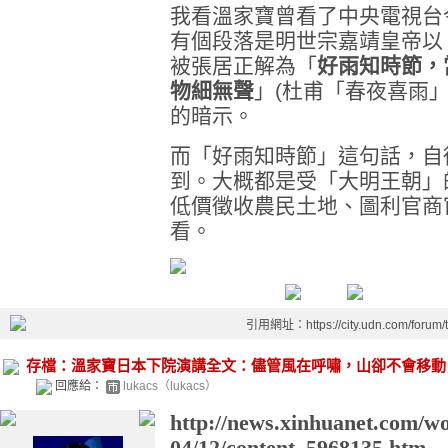
我看溫家寶曾看了中央電視台
有個段落是明世宗嘉靖皇帝以
被張居正解為「
好雨知時節，
物細無聲
」(杜甫「春夜喜雨
的暗示。
而「好雨知時節」這句話，自
到。大概都是受「大明王朝」
低價徵收農民土地、圖利官商
看。
引用網址：https://city.udn.com/forum
存檔：溫家寶日本下院演講全文：儘管風在呼嘯，山卻不會移動
回應給：
lukacs（lukacs）
http://news.xinhuanet.com/wo
04/12/c
ontent_5968135.htm