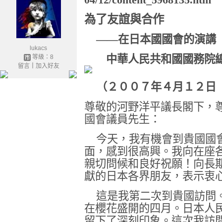
為了友誼與合作
——在日本國國會的演講
lukacs
中華人民共和國國務院總
等級：8
留言
｜
加入好友
（２００７年４月１２日
尊敬的河野洋平議長閣下，
國會議員先生：
今天，我有機會到貴國國
面，感到很高興。我向在座
親切問候和良好祝願！向長
獻的日本各界朋友，表示衷
這是我第二次到貴國訪問
在櫻花盛開的四月。日本人
留下了深刻印象。這次我訪