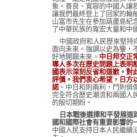
象。善良、寬容的中國人讓
讓我們最終登上了回家的輪
山富市先生在參加葫蘆島紀
了中華民族的寬宏大量和中
中國政府和人民歷來堅持
面向未來。強調以史為鑒，
好地開闢未來。
中日邦交正
導人多次在歷史問題上表明
國表示深刻反省和道歉。對
評價。我們衷心希望，日方
諾
。中日和則兩利，鬥則俱
完全符合歷史潮流和兩國人
的殷切期盼。
日本戰後選擇和平發展道
國和國際社會有重要影響的
中國人民支持日本人民繼續