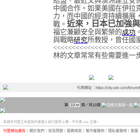
結盟，最近又與澳洲建立安
中國合作。如果美國在伊拉
力，而中國的經濟持續擴展
近來，日本已加強與
戰。
福它兼顧安全與繁榮的
成功
與戰略
研究
所教授，曾任國
<<<<<<<<<<<<<<<<<<<<<<<
林的文章常常有些需要進一
引用網址：https://city.udn.com/forum
第
頁／共10頁
本城市刊登之內容為作者個人自行提供上傳，不代表 udn 立場。
刊登網站廣告
︱
關於我們
︱
常見問題
︱
服務條款
︱
著作權聲明
︱
隱私權聲明
︱
客服