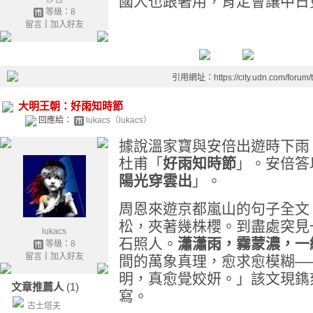
國人也跟著用，肯定會讓中日
等級：8
留言
｜
加入好友
引用網址：https://city.udn.com/forum
大明王朝：好雨知時節
回應給：
lukacs（lukacs）
據說溫家寶與安倍出遊時下雨
杜甫「
好雨知時節
」。安倍答
陽光穿雲出
」。
周恩來遊京都嵐山的句子全文
松，夾著幾株櫻。到盡處突見
lukacs
石照人。
瀟瀟雨，霧蒙濃，一
等級：8
留言
｜
加入好友
間的萬象真理，愈求愈模糊—
明，真愈覺姣妍。」該文現鐫
文章推薦人
(1)
寫。
古士塔夫