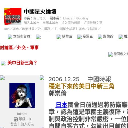
中國星火論壇
市長：
古士塔夫
副市長：
lukacs
、
Guoding
加入本城市
｜
推薦本城市
｜
加入我的最愛
｜
訂閱最新文章
udn
／
城市
／
政治社會
／
公共議題
／
【中國星火論壇】城市
／討論區／
本城市首頁
討論區
精華區
投票區
影像館
推
討論區
／
外交、軍事
看回應文
美中日新三角？
2006.12.25 中國時報
穩定下來的美日中新三角
郭崇倫
日本
國會日前通過將防衛廳
章，認為這是軍國主義復辟，
lukacs
制與政治控制非常嚴密，一位
等級：8
留言
｜
加入好友
自問自答方式，勾勒出目前的