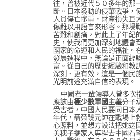
往，曾被近代５０多年的那
斷。日本發動的侵華戰爭，
人員傷亡慘重，財產損失巨
傷難以用語言來形容。那場
苦難和創痛，對此上了年紀
史，使我們更加深刻地體會
國家的命運和人民的福祉。
發展進程中，無論是正面經
富。從自己的歷史經驗和教
深刻、更有效，這是一個民
光明前途充滿自信的表現。
中國老一輩領導人曾多次
應該由
極少數軍國主義
分子
受害者，中國人民要同日本
年代，聶榮臻元帥在戰場上
心照料，並想方設法把她送
美穗子攜家人專程去中國看