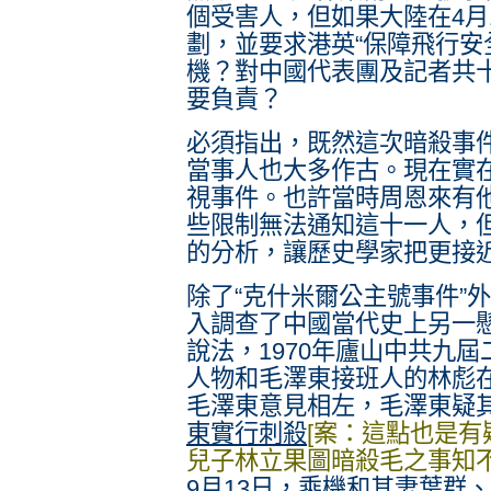
個受害人，但如果大陸在4月
劃，並要求港英“保障飛行安
機？對中國代表團及記者共
要負責？
必須指出，既然這次暗殺事
當事人也大多作古。現在實
視事件。也許當時周恩來有
些限制無法通知這十一人，
的分析，讓歷史學家把更接
除了“克什米爾公主號事件”
入調查了中國當代史上另一懸
說法，1970年廬山中共九
人物和毛澤東接班人的林彪
毛澤東意見相左，毛澤東疑
東實行刺殺
[案：這點也是
兒子林立果圖暗殺毛之事知不
9月13日，乘機和其妻葉群