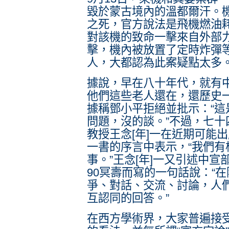
毀於蒙古境內的溫都爾汗。
之死，官方說法是飛機燃油
對該機的致命一擊來自外部
擊，機內被放置了定時炸彈
人，大都認為此案疑點太多
據說，早在八十年代，就有
他們這些老人還在，還歷史
據稱鄧小平拒絕並批示：“
問題，沒的談。”不過，七
教授王念[年]一在近期可能
一書的序言中表示，“我們有
事。”王念[年]一又引述中
90冥壽而寫的一句話說：“
爭、對話、交流、討論，人
互認同的回答。”
在西方學術界，大家普遍接