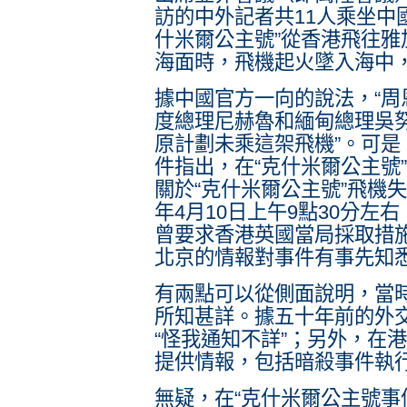
訪的中外記者共11人乘坐中
什米爾公主號”從香港飛往
海面時，飛機起火墜入海中
據中國官方一向的說法，“
度總理尼赫魯和緬甸總理吳
原計劃未乘這架飛機”。可
件指出，在“克什米爾公主號
關於“克什米爾公主號”飛機失
年4月10日上午9點30分左
曾要求香港英國當局採取措
北京的情報對事件有事先知
有兩點可以從側面說明，當
所知甚詳。據五十年前的外
“怪我通知不詳”；另外，在
提供情報，包括暗殺事件執
無疑，在“克什米爾公主號事