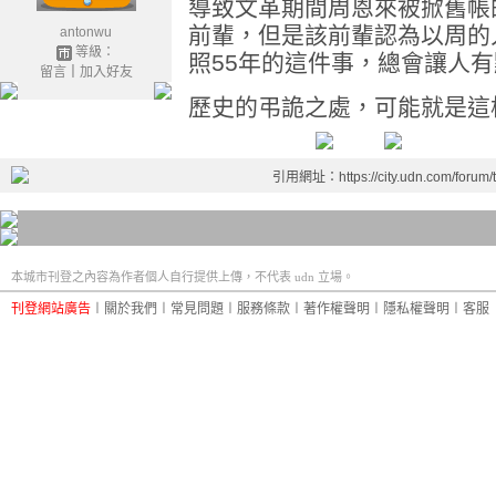
導致文革期間周恩來被掀舊帳
前輩，但是該前輩認為以周的
antonwu
等級：
照55年的這件事，總會讓人
留言
｜
加入好友
歷史的弔詭之處，可能就是這
引用網址：https://city.udn.com/forum
本城市刊登之內容為作者個人自行提供上傳，不代表 udn 立場。
刊登網站廣告
︱
關於我們
︱
常見問題
︱
服務條款
︱
著作權聲明
︱
隱私權聲明
︱
客服