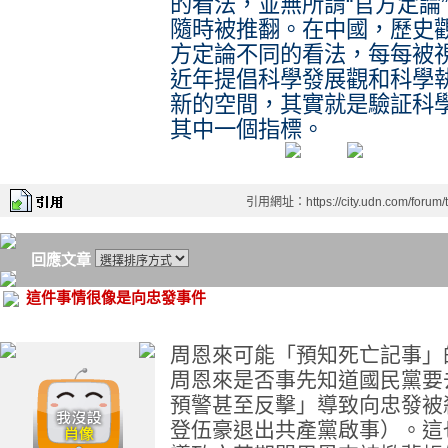
的看法，並無所謂“官方定論
隨時被推翻。在中國，歷史
方定論不同的看法，每每被視
近年提倡科學發展觀和科學
新的空間，其實就是驗証科
其中一個指標。
引用網址：https://city.udn.com/forum
回應文章
這件事情很像是向忠發事件
周恩來可能「預知死亡記事」
周恩來是否事先知道國民黨要
預警甚至反擊」導致向忠發被
登伍豪退出共產黨啟事）。這