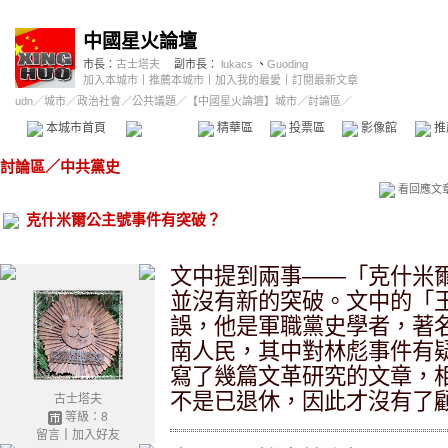
中國星火論壇
市長：
古士塔夫
副市長：
lukacs
、
Guoding
加入本城市
｜
推薦本城市
｜
加入我的最愛
｜
訂閱最新文章
udn
／
城市
／
政治社會
／
公共議題
／
【中國星火論壇】城市
／討論區／
本城市首頁
討論區
精華區
投票區
影像館
推
討論區
／
中共黨史
看回應文
克什米爾公主號事件有突破？
文中提到兩事——「克什米
並沒有新的突破。文中的「
誤，他是軍職黨史學者，著
南人民，其中對林彪事件有
寫了幾篇文革研究的文章，
不是已退休，因此才沒有了
古士塔夫
等級：8
留言
｜
加入好友