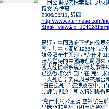
中國公開機密檔案揭周恩來
撰文 方德豪
2006/05/11, 週四
http://www.atchinese.com/i
&task=view&id=16402&Item
最近，中國政府正式向公眾
案。其中，關於1955年“克
讓公眾產生興趣。“克什米爾
暗殺當時的中國總理周恩來
國大陸情報系統對暗殺事件
已獲悉暗殺計劃。在“克什米
一人死亡；究竟周恩來是否
“白白送死”？這涉及在中共
史評價問題，所以特別顯得
“克什米爾公主號”空難發生於
出席亞非會議（即萬隆會議