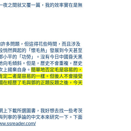
一夜之間就又覆一篇，我的效率實在是無
的許多問題，但這得花些時間，而且涉及
段悄然興起的「懷毛熱」發展到今天甚至
鄧小平的「功勞」。沒有今日中國昏天黑
地向毛傾斜。但是，歷史不會重複，歷史
次上揚棄自身。
簡單地否定毛是容易的，
肯定二者是容易的一樣。但後人不會接受
國在經歷了毛與鄧的正題反題之後，今天
網上下載所選圖書，我好想去找一些考茨
與列寧的爭論的中文本來研究一下。下面
www.ssreader.com/