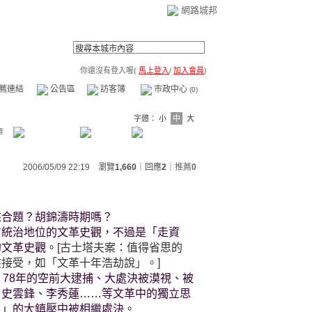
網路城邦
你還沒有登入喔(
馬上登入
/
加入會員
)
薦連結
公告區
訪客簿
市政中心
(0)
字體：
小
中
大
章
2006/05/09 22:19 瀏覽
1,660
｜回應
2
｜
推薦
0
來合題？胡錦濤時期嗎？
占統治地位的文革史觀，不過是「走資
的文革史觀。
[古士塔夫案：值得省思的
接受，如「文革十年浩劫說」。]
、78年的空前大逮捕、大處決被漠視、被
、史雲鋒、李秀蓮……等文革中的獨立思
』」的大鎮壓中被相繼處決。