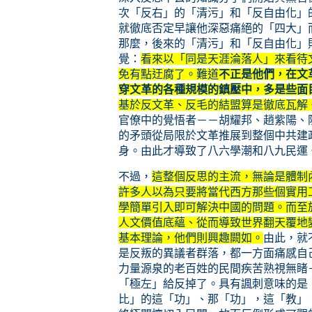
次「反右」的「清污」和「反自由化」
就徹底否定早讓他深惡痛絕的「四大」
那麼，後來的「清污」和「反自由化」
覺：
看來以「同是天涯淪落人」來看待
免有點迂腐了。難道
不正是他們，在文
穿文革的各種規模的鎮壓中，多是些面
基於反文革、反毛的結盟算是徹底瓦解
官僚中的覺悟者－－胡耀邦、趙紫陽、
的矛頭從局限於文革推展到整個中共建
身。由此才導致了八六學潮和八九民運
不過，
這整個反思的主流，無論是體制
許多人以為只要將當代西方那些個實用
學簡單引入即可解決中國的問題。而至
人文價值底蘊、從而導致世界翻天覆地
基本理論，他們則興趣闕如。
由此，就
是反叛的異議者群落，都一方面痛感自
力量源泉的老百姓的民間疾苦熟視無睹
「極左」給反掉了。具有諷刺意味的是
比」的這「功」、那「功」，這「教」