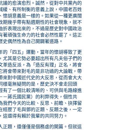
抗議的愈演愈烈。誠然，從對中共黨內的
減緩、有所制衡的意義上說，中國老百姓
、懷胡意義是一樣的。如果從一種更廣闊
政期幾乎帶有點週期性的社會現象，就不
曲折表現出來的，不過是歷史對中國政治
有著頑強生命力的社會必然性罷了。這正
歷史偶然性為自己開闢著道路。
年的「四五」運動，當年的懷胡導致了更
，尤其是它勢必要超出所有凡夫俗子們的
文革造反派，為「造反有理」正名，將會
它將會帶來對毛的是非功過的大論戰，帶
帶來對中國近代史的大反思，從而會大大
同樣毫無疑問的是，歷史決不會走回頭
經有了一個比較清晰的、可供與毛路線進
－－蔣氏國民黨）的利弊得失，個性共
為我們今天的比較、反思、前瞻、抉擇留
在經歷了毛與鄧的正題、反題之後，一定
，這還得有賴於我輩的共同努力。
入正題，還僅僅是個務虛的開篇。但就這