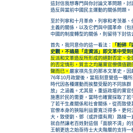
這封信我想專門與你討論文革問題，討
造反與當前中國民主運動的關係問題。
至於列寧和十月革命，列寧和考茨基、
主義的關係，以及它們與中國革命（包
中國的制度轉型的關係，則留待下封信
首先，我同意你的這一看法：
「粉碎『
史觀，不過是「走資派」即文革中受到
反派和文革造反所形成的絕對否定、全
的否定情形，質言之均屬黨官僚價值觀
聲而已。
嚴家祺先生的那本文革史，因
76年10月政變後，當局刻意營造一種
時代因各種運動而挨整受壓的不同族群
放」之涵義。尤其是，重返政壇的黨官
施惠於民的需要，當時也確實採取了若
了若干生產關係和社會關係，從而致使
官僚本身的狹隘利益要寬泛得多。更何
大，致使劉、鄧（或許還有周）路線一
就自然讓老百姓對這個「面貌不清」的
王朝更迭之始亟待士大夫階層的支持一