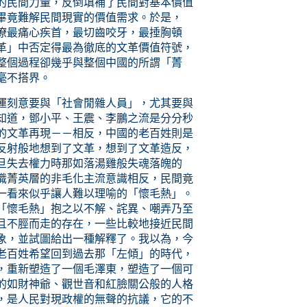
的民間力量，反倒填補了民間對基本價值
畢竟難解民間現實的價值需求。於是，
僚最痛心疾首，最切齒咬牙，最捶胸頓
革」中否定得最為徹底的文革價值符號，
整個過程卻幾乎與整個中國的所謂「菁
毫不搭界。
運刻意要與「社會閒雜人員」，尤其要與
知道，鄧小平、王震、李鵬之流是分分秒
的文革再現－－相反，中國的老百姓則是
反射般地想到了文革，想到了文革造反，
旦失去權力時那如落湯雞般失魂落魄的
識菁英層的非毛化主流意識相反，民間竟
一看來似乎讓人難以理喻的「懷毛熱」。
「懷毛熱」抱之以不解、詫異、嘲弄乃至
且不脛而走的存在，一些比較地接近民間
象，並試圖給出一種解釋了。我以為，今
老百姓希望回到過去那「左傾」的時代，
，重新塑造了一個毛澤東，塑造了一個可
的如財神爺、觀世音和紅臉關公般的人格
，是人民對現政權的無聲的抗議，它的不