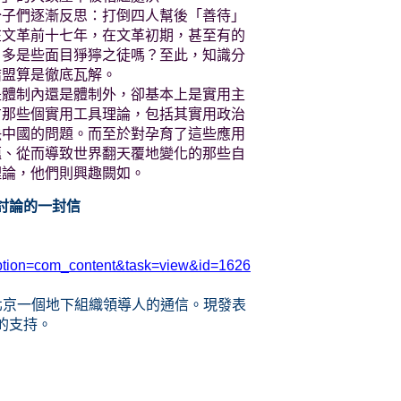
分子們逐漸反思：打倒四人幫後「善待」
在文革前十七年，在文革初期，甚至有的
，多是些面目猙獰之徒嗎？至此，知識分
結盟算是徹底瓦解。
是體制內還是體制外，卻基本上是實用主
方那些個實用工具理論，包括其實用政治
決中國的問題。而至於對孕育了這些應用
蘊、從而導致世界翻天覆地變化的那些自
理論，他們則興趣闕如。
討論的一封信
option=com_content&task=view&id=1626
北京一個地下組織領導人的通信。現發表
的支持。