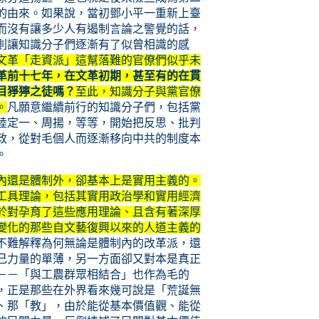
的由來。如果說，當初鄧小平一重新上臺
而沒有讓多少人有遏制言論之警覺的話，
則讓知識分子們逐漸有了似曾相識的感
文革「走資派」這幫落難的官僚們似乎未
革前十七年，在文革初期，甚至有的在貫
目猙獰之徒嗎？
至此，知識分子與黨官僚
。
凡願意繼續前行的知識分子們，包括黨
陸定一、周揚，等等，開始把反思、批判
政，從對毛個人而逐漸移向中共的制度本
。
內還是體制外，卻基本上是實用主義的。
工具理論，包括其實用政治學和實用經濟
於對孕育了這些應用理論、且含有著深厚
變化的那些自文藝復興以來的人道主義的
不難解釋為何無論是體制內的改革派，還
己力量的單薄，另一方面卻又對本是真正
－－「與工農群眾相結合」也作為毛的
，正是那些在外界看來幾可說是「荒誕無
、那「教」，由於能從基本價值觀、能從