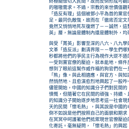
終極關懷切入民間，故而反倒形成可觀
的嗷嗷需求。不過，宗教的來世價值觀
「造反有理」這個被鄧小平為首的黨官
足，最同仇敵愾，故而在「徹底否定文
竟然又悄悄地死灰復燃了－－誠然，這
英」層，無論是體制內還是體制外，均
與受「菁英」影響至深的八六、八九學
文革「造反派」劃清界限－－學生們哪
秒都將他們的爭民主行為視作大逆不道
一受到黨官僚的壓迫，就本能地，條件
想到了眼前這幫作威作福的狗官們在一
「熊」像。與此相適應，與官方、與知
然悄然地、且愈演愈烈地興起了一股咋
儘管開始，中國的知識分子們對民間的
憤慨，但隨著它在民間的頑強、持續、
的知識分子開始逐步地思考這一社會現
天的民間「懷毛熱」，與其說是中國的
倒不如說是他們按照自己的面貌和期求
在冥冥中呵護著他們抵禦現世官僚壓迫
化寄託。毫無疑問，「懷毛熱」的興起