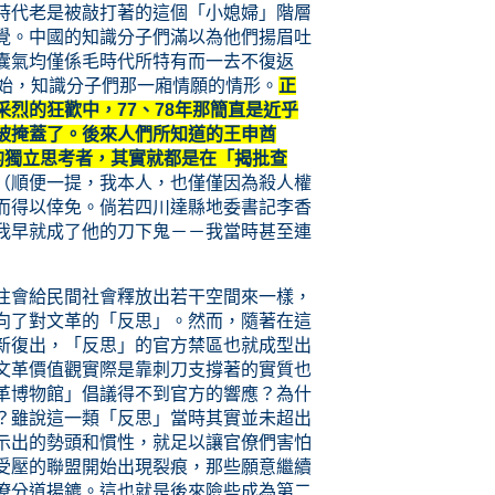
時代老是被敲打著的這個「小媳婦」階層
覺。中國的知識分子們滿以為他們揚眉吐
囊氣均僅係毛時代所特有而一去不復返
伊始，知識分子們那一廂情願的情形。
正
烈的狂歡中，77、78年那簡直是近乎
被掩蓋了。後來人們所知道的王申酋
的獨立思考者，其實就都是在「揭批查
（順便一提，我本人，也僅僅因為殺人權
而得以倖免。倘若四川達縣地委書記李香
我早就成了他的刀下鬼－－我當時甚至連
往會給民間社會釋放出若干空間來一樣，
向了對文革的「反思」。然而，隨著在這
新復出，「反思」的官方禁區也就成型出
文革價值觀實際是靠刺刀支撐著的實質也
革博物館」倡議得不到官方的響應？為什
？雖說這一類「反思」當時其實並未超出
示出的勢頭和慣性，就足以讓官僚們害怕
受壓的聯盟開始出現裂痕，那些願意繼續
僚分道揚鑣。這也就是後來險些成為第二