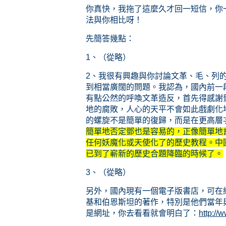
你真快，我拖了這麼久才回一短信，你
法與你相比呀！
先簡答幾點：
1、（從略）
2、我很有興趣與你討論文革、毛、列
到相當廣闊的問題。我認為，國內前一
有點公然的呼喚文革造反，首先得感謝
地的腐敗，人心的天平不會如此戲劇化
的螺旋不是簡單的復歸，而是在更高層
簡單地否定鄧也是容易的，正像簡單地
任何妖魔化或天使化了的歷史教程。中
已到了嶄新的歷史合題降臨的時候了。
3、（從略）
另外，國內現有一個電子版書店，可在
基和伯恩斯坦的著作，特別是他們當年
是網址，你去看看就會明白了：
http://