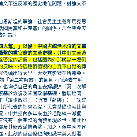
論文革造反派的歷史地位問題，討論文革
伯恩斯坦的爭論，社會民主主義和馬克思
括國民黨和共產黨）的關係，乃至與今天
去討論。
四人幫』」以後，中國占統治地位的文革
衝擊的黨官僚的文革史觀。
其中對文革造
盤否定的評價，包括國內外那輿論一邊倒
的反映，或這種價值觀的自覺不自覺的傳
趕浪頭出得太早，大受其影響在所難免。
所謂「第二次解放」的氣氛。而過去在毛
，也均從自己的角度去解讀這「第二次解
僚基於恢復及鞏固政權基礎，發展經濟，
干「讓步政策」（所謂「鬆綁」），調整
其所代表的社會基礎、民意基礎也就比黨
況，中共黨內多年來由於毛路線一派獨
直沒有一個完整的面貌呈現於世，如此也
鄧及其新政滿懷希望。加之，像中國歷代
樣，此刻的黨官僚也向知識精英大獻殷