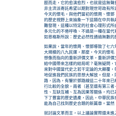
脛而走，它的愈演愈烈，也就是這無聲
非主流派寄託希望以期對現世苛政有所
今天的懷毛，與他們當初的懷周、懷鄧
的歷史視野上來抽象一下這類在中共執
難發現，這種以特定的社會心理形式所
多元化的不倦呼喚、不過是一種在當代
如恩格斯所說：歷史必然性通過無數的
如果說，當年的懷周、懷鄧導致了七六
大規模的八九民運，那麼，今天的懷毛
想像而指向的重新評價文革，重新評價
給中國帶來怎樣的結局呢？毫無疑問，
來對中國當代史之若干定論的大顛覆，
地促進我們民族的思想大解放。但是，
路，因為，有鑒於鄧路線這二十年來已
行比較的全貌，兩者（甚至還有第三者
性、互缺互補、互為因果等關係，均已
下了豐富的歷史遺產，因此，中華民族
能為自己找到歷史合題的新篇章。當然
就討論文革而言，以上議論實際還未進