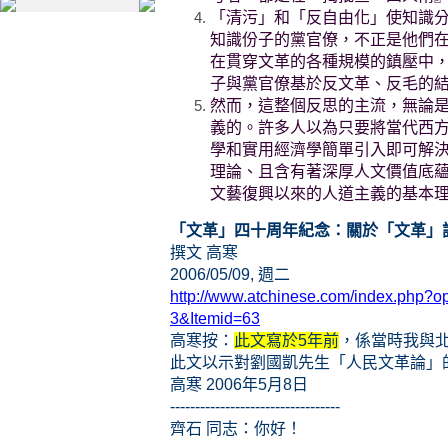
「清污」和「反自由化」使知識
知識份子的黨官僚，不正是他們
在貫穿文革的各種規模的鎮壓中
子與黨官僚基於反文革、反毛的
然而，這整個反思的主流，無論
義的。許多人以為只要將當代西
學和實用經濟學簡單引入即可解
理論、且含有著深厚人文價值底
文藝復興以來的人道主義的基本
「文革」四十周年紀念：關於「文革」
撰文 高寒
2006/05/09, 週二
http://www.atchinese.com/index.php?
3&Itemid=63
高寒按：
此文寫於5年前
，係當時我與
此文以示對劉國凱先生「人民文革論」
高寒 2006年5月8日
----------------------------------
齊石 同志：你好！