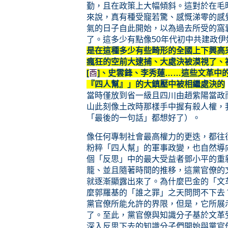
勤，且在政策上大幅傾斜。這對於在毛
來說，真有種受寵若驚、感慨涕零的感
氣的日子自此開始，以為過去所受的窩
了。這多少有點像50年代初中共建政
是在這種多少有些畸形的全國上下興高采
瘋狂的空前大逮捕、大處決被漠視了、
[
酉
]、史雲鋒、李秀蓮……這些文革中
『四人幫』」的大鎮壓中被相繼處決的
當時僅放到省一級且四川由趙紫陽當政
山此刻像土改時那樣手中握有殺人權，
「最後的一句話」都想好了）。
像任何專制社會最高權力的更迭，都往
粉粹「四人幫」的軍事政變，也自然導
個「反思」中的最大受益者鄧小平的重
籠、並且隨著時間的推移，這黨官僚的
就逐漸顯露出來了。為什麼巴金的「文
麼郭羅基的「誰之罪」之天問問不下去
黨官僚所能允許的界限，但是，它所展
了。至此，黨官僚與知識分子基於文革
深入反思下去的知識分子們開始與黨官