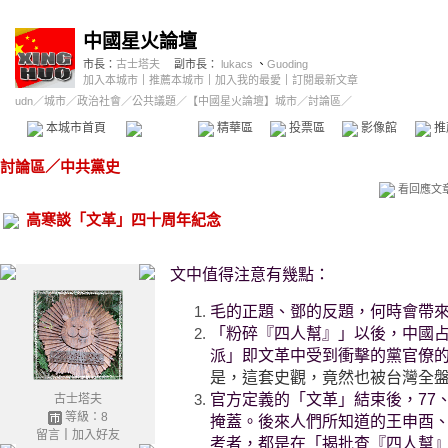
中國星火論壇
市長：
古士塔夫
副市長：
lukacs
、
Guoding
加入本城市
｜
推薦本城市
｜
加入我的最愛
｜
訂閱最新文章
udn
／
城市
／
政治社會
／
公共議題
／
【中國星火論壇】城市
／討論區／
本城市首頁
討論區
精華區
投票區
影像館
推
討論區
／
中共黨史
看回應文
高寒談「文革」四十周年紀念
文中值得注意有幾點：
毛的正題、鄧的反題，何時會帶
「粉碎『四人幫』」以後，中國
派」即文革中受到衝擊的黨官僚
是，這套史觀，竟然也被台灣全盤
官方定義的「文革」結束後，77
古士塔夫
等級：8
掩蓋。後來人們所知道的王申酉
留言
｜
加入好友
考者，都是在「揭批查『四人幫