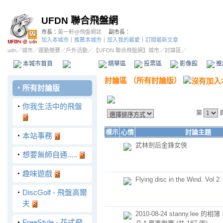
UFDN 聯合飛盤網
市長：
黃一軒@飛盤網誌
副市長：
加入本城市
｜
推薦本城市
｜
加入我的最愛
｜
訂閱最新文章
udn
／
城市
／
運動競賽
／
戶外活動
／
【UFDN 聯合飛盤網】城市
／討論區／
本城市首頁
討論區
精華區
投票區
影像館
推
討論區
（
所有討論版
）
‧
所有討論版
‧
你我生活中的飛盤
第
標示
心情
討論主題
‧
本站事務
武林劍后金鋒女俠
‧
想要無師自通.....
‧
趣味遊戲
Flying disc in the Wind. Vol 2
‧
DiscGolf - 飛盤高爾
夫
2010-08-24 stanny.lee 的相
‧
FreeStyle - 花式飛