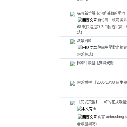
探尋新竹縣市飛盤活動的場地
新竹縣 - 頭前溪北
68 號快速道路入口附近)
(黃
誌)
教學資料
徐匯中學體育組
飛盤網誌)
[轉貼] 飛盤比賽與規則
飛盤婚禮 【2006/10/08 民生
【花式飛盤】 一軒的花式飛盤
初嘗 airbrushin
@飛盤網誌)