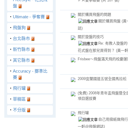
ＰＡ夏季聯賽 (共 187 張)
盤
關於購買飛盤的問題
‧
Ultimate - 爭奪賽
關於購買飛盤
(
‧
飛盤狗
誌)
關於旋盤的技巧
‧
台北縣市
Re: 有教人旋盤
‧
新竹縣市
花式盤在那兒買得到？
(黃一
Frisbee～飛盤滿天飛的校慶
‧
其它縣市
‧
Accuracy - 擲準比
賽
2009宜蘭國道五號全國馬拉松
‧
飛行罐
(免費) 2008年青年盃飛盤暨
項目選拔賽
‧
草稿區
‧
不分版
飛行罐
自己用摺紙做飛行罐
一軒@飛盤網誌)