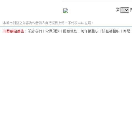
第
本城市刊登之內容為作者個人自行提供上傳，不代表 udn 立場。
刊登網站廣告
︱
關於我們
︱
常見問題
︱
服務條款
︱
著作權聲明
︱
隱私權聲明
︱
客服