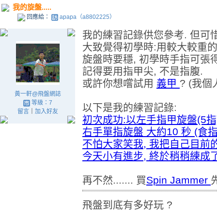
我的旋盤.....
回應給：
apapa（a8802225）
我的練習記錄供您參考. 但可惜我
大致覺得初學時:用較大較重的
旋盤時要穩, 初學時手指可張
記得要用指甲尖, 不是指腹.
或許你想嚐試用
義甲
? (我
黃一軒@飛盤網誌
等級：7
以下是我的練習記錄:
留言
｜
加入好友
初次成功:以左手指甲旋盤(5指
右手單指旋盤 大約10 秒 (食指,
不怕大家笑我, 我把自己目前的旋盤
今天小有進步, 終於稍稍練成了上
再不然....... 買
Spin Jammer
飛盤到底有多好玩 ?