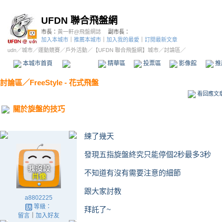
UFDN 聯合飛盤網
市長：
黃一軒@飛盤網誌
副市長：
加入本城市
｜
推薦本城市
｜
加入我的最愛
｜
訂閱最新文章
udn
／
城市
／
運動競賽
／
戶外活動
／
【UFDN 聯合飛盤網】城市
／討論區／
本城市首頁
討論區
精華區
投票區
影像館
推
討論區
／
FreeStyle - 花式飛盤
看回應文
關於旋盤的技巧
練了幾天
發現五指旋盤終究只能停個2秒最多3秒
不知道有沒有需要注意的細節
跟大家討教
a8802225
等級：
拜託了~
留言
｜
加入好友