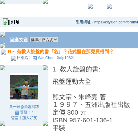
引用網址：https://city.udn.com/forum
回應文章
Re: 有教人旋盤的書「名」？花式盤在那兒買得到？
回應給：
WasChen（taip1962）
1. 教人旋盤的書:
飛盤運動大全
熊文宗、朱峰亮 著
１９９７、五洲出版社出版
黃一軒@飛盤網誌
定價 300 元
等級：7
留言
｜
加入好友
ISBN 957-601-136-1
平裝