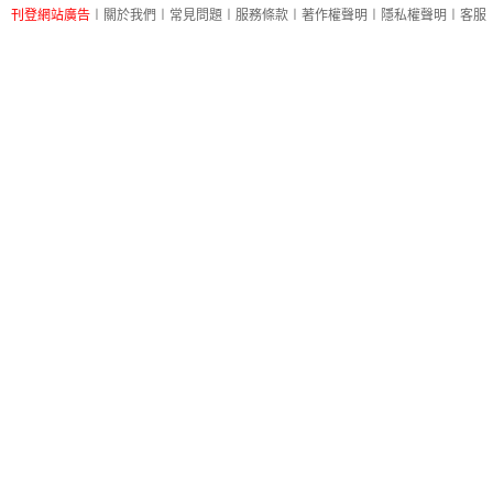
刊登網站廣告
︱
關於我們
︱
常見問題
︱
服務條款
︱
著作權聲明
︱
隱私權聲明
︱
客服