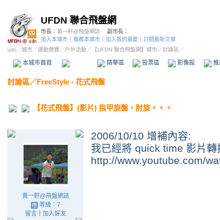
UFDN 聯合飛盤網
市長：
黃一軒@飛盤網誌
副市長：
加入本城市
｜
推薦本城市
｜
加入我的最愛
｜
訂閱最新文章
udn
／
城市
／
運動競賽
／
戶外活動
／
【UFDN 聯合飛盤網】城市
／討論區／
本城市首頁
討論區
精華區
投票區
影像館
推
討論區
／
FreeStyle - 花式飛盤
【花式飛盤】(影片) 指甲旋盤，肘旋。。。
2006/10/10 增補內容:
我已經將 quick time 影片轉換
http://www.youtube.com/
黃一軒@飛盤網誌
等級：7
留言
｜
加入好友