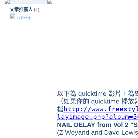
文章推薦人
(1)
芸芸公主
以下為 quicktime 影片
（如果你的 quicktime
檔
http://www.freesty
layimage.php?album=5
NAIL DELAY from Vol 2 "Se
(Z Weyand and Dave Lewis