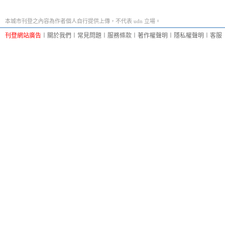
本城市刊登之內容為作者個人自行提供上傳，不代表 udn 立場。
刊登網站廣告
︱
關於我們
︱
常見問題
︱
服務條款
︱
著作權聲明
︱
隱私權聲明
︱
客服