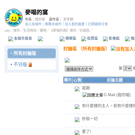
麥喵的窩
市長：
我的喵
副市長：
麥芽糖
加入本城市
｜
推薦本城市
｜
加入我的最愛
｜
訂閱最新文章
udn
／
城市
／
生活時尚
／
寵物
／
【麥喵的窩】城市
／討論區／
本城市首頁
討論區
精華區
投票區
影像館
推
討論區
（
所有討論版
）
‧
所有討論版
‧
不分版
第
標示
心情
討論主題
感謝
G Mail
(我的喵)
有什麼樣的主人，就有什麼樣
秒殺一切
累了!