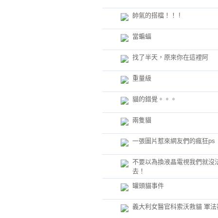
帥氣的搭檔！！ !
當蝙蝠
找了半天，原來你在這裡阿
重量級
貓的錯覺。。。
兩隻貓
一張圖片惹來網友們的瘋狂ps
不要以為換液晶電視我們就沒
去！
罐頭貓事件
義大利女醫官科索沃救貓 軍法