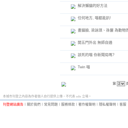
解決懶貓的好方法
任何地方, 喵都能趴!
畫貓臉, 梁詠琪、孫儷 為動物
開五門外出 無師自通
該死的喵 你新聞局嗎?
Twin 喵
第
本城市刊登之內容為作者個人自行提供上傳，不代表 udn 立場。
刊登網站廣告
︱
關於我們
︱
常見問題
︱
服務條款
︱
著作權聲明
︱
隱私權聲明
︱
客服