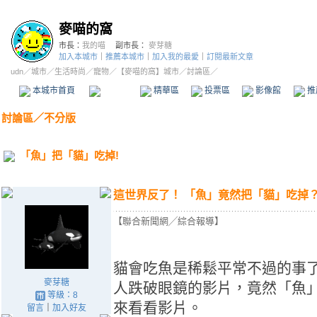
麥喵的窩
市長：
我的喵
副市長：
麥芽糖
加入本城市
｜
推薦本城市
｜
加入我的最愛
｜
訂閱最新文章
udn
／
城市
／
生活時尚
／
寵物
／
【麥喵的窩】城市
／討論區／
本城市首頁
討論區
精華區
投票區
影像館
推
討論區
／
不分版
「魚」把「貓」吃掉!
這世界反了！ 「魚」竟然把「貓」吃掉
【聯合新聞網╱綜合報導】
貓會吃魚是稀鬆平常不過的事
麥芽糖
人跌破眼鏡的影片，竟然「魚
等級：8
來看看影片。
留言
｜
加入好友