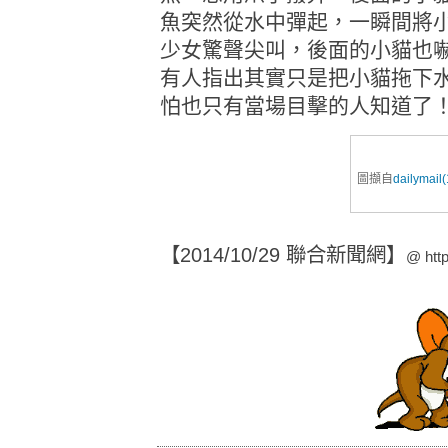
魚突然從水中彈起，一瞬間將
少女驚聲尖叫，後面的小貓也
有人指出其實只是把小貓拖下
怕也只有當場目擊的人知道了
圖擷自
dailymail(
【2014/10/29 聯合新聞網】
@
htt