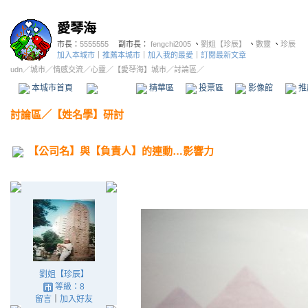
愛琴海
市長：
5555555
副市長：
fengchi2005
、
劉姐【珍辰】
、
數靈
、
珍辰
加入本城市
｜
推薦本城市
｜
加入我的最愛
｜
訂閱最新文章
udn
／
城市
／
情感交流
／
心靈
／
【愛琴海】城市
／討論區／
本城市首頁
討論區
精華區
投票區
影像館
推
討論區
／
【姓名學】研討
【公司名】與【負責人】的連動…影響力
劉姐【珍辰】
等級：8
留言
｜
加入好友