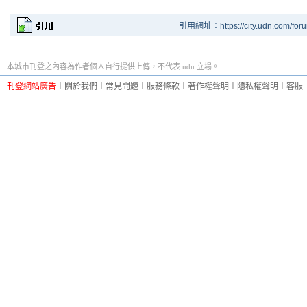
引用網址：https://city.udn.com/for
本城市刊登之內容為作者個人自行提供上傳，不代表 udn 立場。
刊登網站廣告
︱
關於我們
︱
常見問題
︱
服務條款
︱
著作權聲明
︱
隱私權聲明
︱
客服