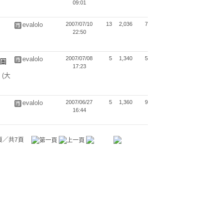
09:01
evalolo
2007/07/10
13
2,036
7
22:50
evalolo
2007/07/08
5
1,340
5
17:23
魚
(大
evalolo
2007/06/27
5
1,360
9
16:44
頁／共7頁