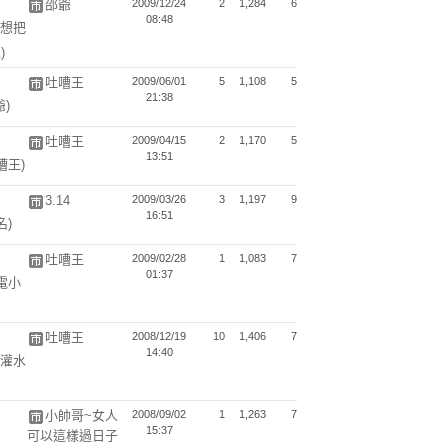
邵爺
2009/12/24
2
1,284
6
08:48
想把
)
吐嘈王
2009/06/01
5
1,108
5
21:38
爺)
吐嘈王
2009/04/15
2
1,170
5
13:51
嘈王)
3.14
2009/03/26
3
1,197
9
16:51
名)
吐嘈王
2009/02/28
1
1,083
7
01:37
電小
吐嘈王
2008/12/19
10
1,406
7
14:40
灌水
小帥哥~女人
2008/09/02
1
1,263
7
15:37
可以這樣過日子