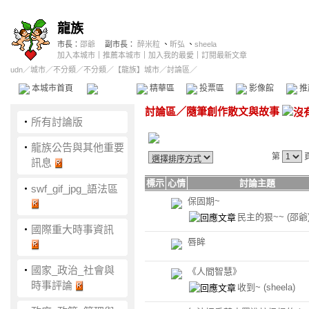
龍族
市長：
邵爺
副市長：
醉米粒
、
昕弘
、
sheela
加入本城市
｜
推薦本城市
｜
加入我的最愛
｜
訂閱最新文章
udn
／
城市
／
不分類
／
不分類
／
【龍族】城市
／討論區／
本城市首頁
討論區
精華區
投票區
影像館
推
討論區
／
隨筆創作散文與故事
‧
所有討論版
‧
龍族公告與其他重要
第
訊息
標示
心情
討論主題
‧
swf_gif_jpg_語法區
保固期~
民主的狠~~
(邵爺
‧
國際重大時事資訊
唇眸
‧
國家_政治_社會與
《人間智慧》
時事評論
收到~
(sheela)