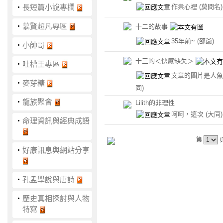
作祟心裡
(莫問名)
‧
長短篇小說專欄
‧
慕賢超凡專區
十二的故事
35年前~
(邵爺)
‧
小帥哥
十三的＜快感缺失＞
‧
吐槽王專區
文章的圖片是人
‧
麥芽糖
同)
‧
龍族聚會
Lilith的非理性
呵呵，這次
(大同)
‧
命理資訊與經典成語
第
‧
好康訊息與網站分享
‧
孔孟學說與唐詩
‧
歷史真相探討與人物
特寫