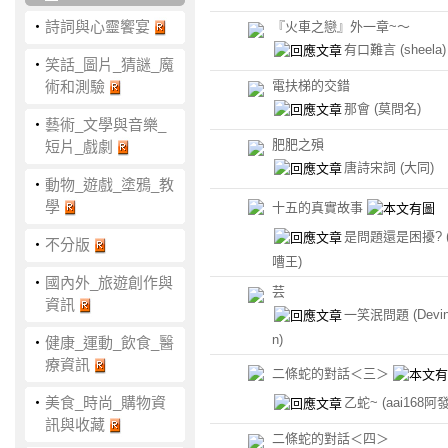
‧
詩詞與心靈饗宴
『火車之戀』外一章~～
有口難言
(sheela)
‧
笑話_圖片_猜謎_魔
術和測驗
電扶梯的交錯
那會
(莫問名)
‧
藝術_文學與音樂_
肥肥之殞
短片_戲劇
唐詩宋詞
(大同)
‧
動物_遊戲_塗鴉_教
學
十五的真實故事
是問題還是困擾?
‧
不分版
嘈王)
‧
國內外_旅遊創作與
芸
資訊
一笑泯問題
(Devin
n)
‧
健康_運動_飲食_醫
療資訊
二條蛇的對話＜三＞
‧
美食_時尚_購物資
乙蛇~
(aai168阿發
訊與收藏
二條蛇的對話＜四＞