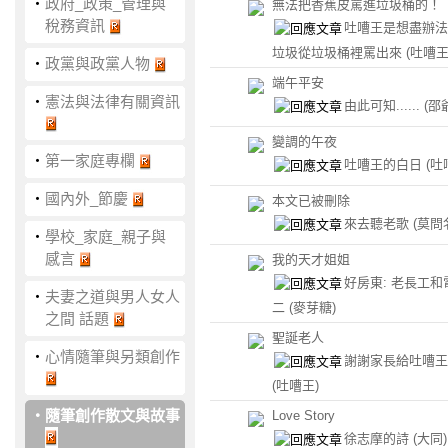
‧
政府_政策_管理與
無法把香蕉皮罵進垃圾桶的！
稅務資訊
吐嘈王是想盡辦法
垃圾從垃圾桶裡罵出來
(吐嘈王
‧
政黨與政黨人物
端午平安
‧
憲法與法律有關資訊
由此可知......
(邵
變調的午夜
‧
第一家庭專欄
吐嘈王的白日
(吐
‧
國內外_節慶
本文已被刪除
來去聽老歌
(莫問
‧
學校_家庭_親子與
感言
我的天才姐姐
好房東: 老長工和
‧
夫妻之道與男人女人
二
(麥芽糖)
之間 話題
聖誕老人
‧
心情隨筆與另類創作
謝謝家長給吐嘈王
(吐嘈王)
‧
隨筆創作散文與故事
Love Story
徐志摩的詩
(大同)