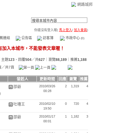
網路城邦
你還沒有登入喔(
馬上登入
/
加入會員
)
薦連結
公告區
訪客簿
市政中心
(0)
主題
123
、回覆
504
／共
627
｜瀏覽
88,189
｜推薦
1,188
頁／共7頁
發起人
更新時間
回應
瀏覽
推薦
邵爺
2010/03/26
2
1,319
4
00:28
)
吐嘈王
2010/02/10
0
720
4
19:50
邵爺
2010/01/17
1
1,182
3
00:01