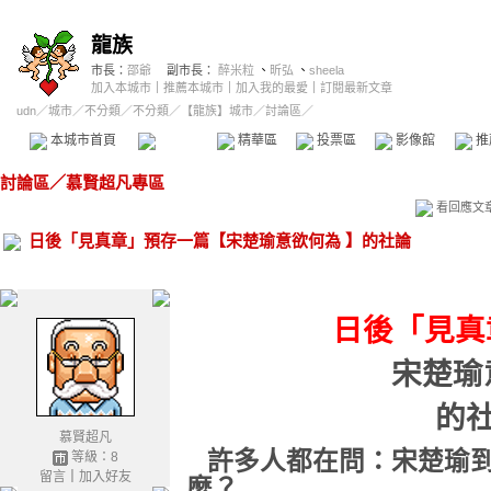
龍族
市長：
邵爺
副市長：
醉米粒
、
昕弘
、
sheela
加入本城市
｜
推薦本城市
｜
加入我的最愛
｜
訂閱最新文章
udn
／
城市
／
不分類
／
不分類
／
【龍族】城市
／討論區／
本城市首頁
討論區
精華區
投票區
影像館
推
討論區
／
慕賢超凡專區
看回應文
日後「見真章」預存一篇【宋楚瑜意欲何為 】的社論
日後「見真
宋楚瑜
的
慕賢超凡
許多人都在問：宋楚瑜
等級：8
留言
｜
加入好友
麼？