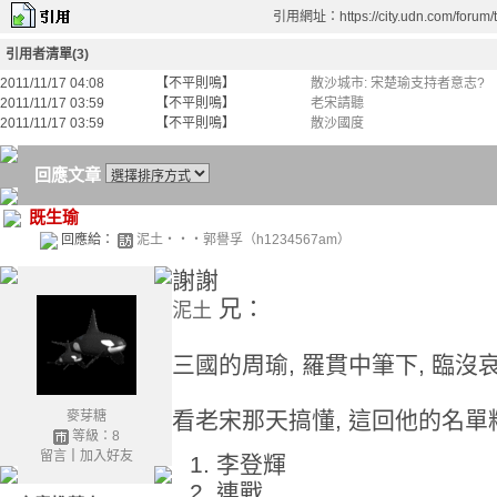
引用網址：https://city.udn.com/forum
引用者清單(3)
2011/11/17 04:08
【不平則鳴】
散沙城市: 宋楚瑜支持者意志?
2011/11/17 03:59
【不平則鳴】
老宋請聽
2011/11/17 03:59
【不平則鳴】
散沙國度
回應文章
既生瑜
回應給：
泥土‧‧‧郭譽孚（h1234567am）
謝謝
兄：
泥土
三國的周瑜, 羅貫中筆下, 臨沒哀
看老宋那天搞懂, 這回他的名單
麥芽糖
等級：8
留言
｜
加入好友
李登輝
連戰