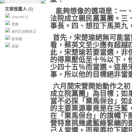
文章推薦人
(5)
能夠想像的選項是：一
法院成立親民黨黨團。三
chwu4613
事長。四、想拉下馬英九
意樵
現代孔明陶朱公
首先，宋楚瑜絕無可能當
麥芽糖
看，蔡英文至少應有超越
邵爺
此，宋楚瑜若要當選，非
的得票壓低至十％以下，
少四十五％而當選。這是
事，所以他的目標絕非當
六月間宋營開始動作之初
成立院黨團」為目標；如
當不必採「棄馬保台」如
的主要票源畢竟是在泛藍
在「棄馬保台」的旗幟下
營特意挑幾處藍綠緊繃的
己人當選。而是要拉下國