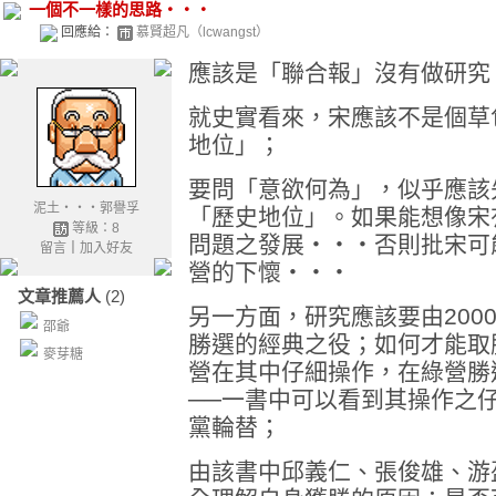
一個不一樣的思路‧‧‧
回應給：
慕賢超凡（lcwangst）
應該是「聯合報」沒有做研究
就史實看來，宋應該不是個草
地位」；
要問「意欲何為」，似乎應該
泥土‧‧‧郭譽孚
「歷史地位」。如果能想像宋
等級：8
問題之發展‧‧‧否則批宋可
留言
｜
加入好友
營的下懷‧‧‧
文章推薦人
(2)
另一方面，研究應該要由200
邵爺
勝選的經典之役；如何才能取
麥芽糖
營在其中仔細操作，在綠營勝
──一書中可以看到其操作之
黨輪替；
由該書中邱義仁、張俊雄、游