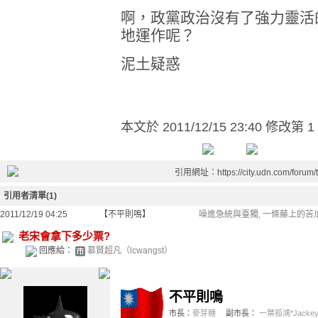
啊，政黨政治沒有了強力靈活
地運作呢？
泥土疑惑
本文於
2011/12/15 23:40 修改第 1
引用網址：https://city.udn.com/forum
引用者清單(1)
2011/12/19 04:25
【不平則鳴】
噪進急統與臺獨, 一條藤上的苦瓜
老宋會拿下多少票?
回應給：
慕賢超凡（lcwangst）