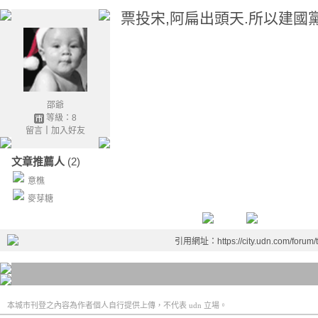
票投宋,阿扁出頭天.所以建國
邵爺
等級：8
留言
｜
加入好友
文章推薦人
(2)
意樵
麥芽糖
引用網址：https://city.udn.com/forum
本城市刊登之內容為作者個人自行提供上傳，不代表 udn 立場。