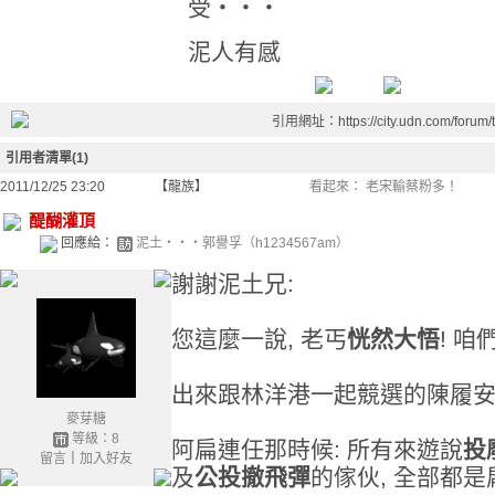
受‧‧‧
泥人有感
引用網址：https://city.udn.com/forum
引用者清單(1)
2011/12/25 23:20
【龍族】
看起來： 老宋輸蔡粉多！
醍醐灌頂
回應給：
泥土‧‧‧郭譽孚（h1234567am）
謝謝泥土兄:
您這麼一說, 老丐
恍然大悟
! 
出來跟林洋港一起競選的陳履安,
麥芽糖
等級：8
阿扁連任那時候: 所有來遊說
投
留言
｜
加入好友
及
公投撤飛彈
的傢伙, 全部都是