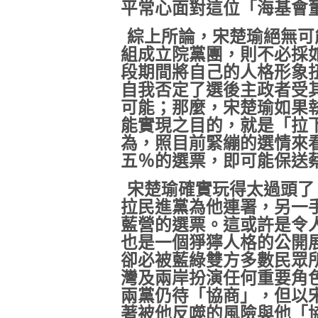
平常心面對這位「海基會
綜上所論，宋楚瑜絕無可
組成立院黨團，則不必採
段期間將自己的人格形象
自我否定了選後主政者受
可能；那麼，宋楚瑜如果
能實現之目的，就是「拉
為，照目前緊繃的選情來
五％的選票，即可能保送
宋楚瑜確實玩得太過頭了
拉民進黨為他連署，另一
藍營的選票。這或許是令
也是一個猙獰人格的公開
卻必被藍綠雙方多數民眾
灣及兩岸扮演任何重要角
兩黨仍待「協商」，但以
著被他反噬的風險與他「