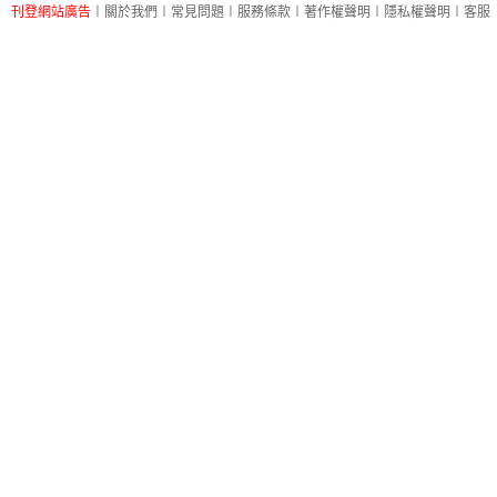
刊登網站廣告
︱
關於我們
︱
常見問題
︱
服務條款
︱
著作權聲明
︱
隱私權聲明
︱
客服