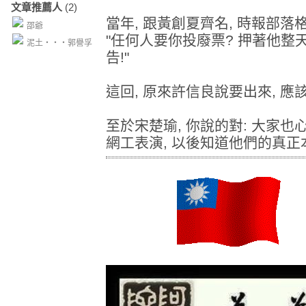
文章推薦人
(2)
當年, 跟黃創夏齊名, 時報部落
邵爺
"任何人要你投廢票? 押著他整天
泥土‧‧‧郭譽孚
告!"
這回, 原來許信良說要出來, 應
至於宋楚瑜, 你說的對: 大家也
網工表演, 以後知道他們的真正