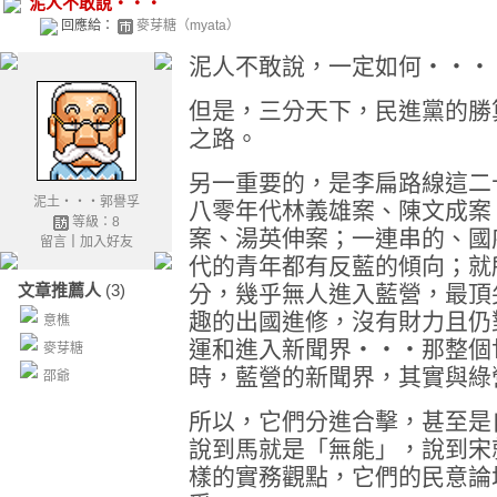
泥人不敢說‧‧‧
回應給：
麥芽糖（myata）
泥人不敢說，一定如何‧‧‧
但是，三分天下，民進黨的勝
之路。
另一重要的，是李扁路線這二
泥土‧‧‧郭譽孚
八零年代林義雄案、陳文成案
等級：8
案、湯英伸案；一連串的、國
留言
｜
加入好友
代的青年都有反藍的傾向；就
文章推薦人
(3)
分，幾乎無人進入藍營，最頂
趣的出國進修，沒有財力且仍
意樵
運和進入新聞界‧‧‧那整個
麥芽糖
時，藍營的新聞界，其實與綠
邵爺
所以，它們分進合擊，甚至是
說到馬就是「無能」，說到宋
樣的實務觀點，它們的民意論