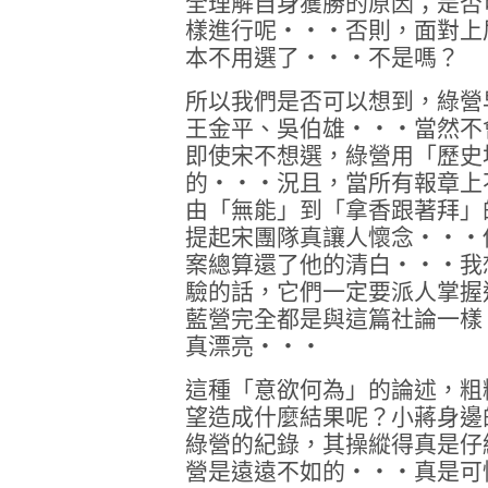
全理解自身獲勝的原因；是否
樣進行呢‧‧‧否則，面對上
本不用選了‧‧‧不是嗎？
所以我們是否可以想到，綠營
王金平、吳伯雄‧‧‧當然不
即使宋不想選，綠營用「歷史
的‧‧‧況且，當所有報章上
由「無能」到「拿香跟著拜」
提起宋團隊真讓人懷念‧‧‧
案總算還了他的清白‧‧‧我
驗的話，它們一定要派人掌握
藍營完全都是與這篇社論一樣
真漂亮‧‧‧
這種「意欲何為」的論述，粗
望造成什麼結果呢？小蔣身邊
綠營的紀錄，其操縱得真是仔
營是遠遠不如的‧‧‧真是可