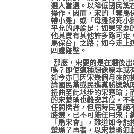
選人當選。以降低國民黨
操作。因而，宋的「棄馬
帶小雞」或「母雞踩死小
平允的評論是：如果宋要
他其實有其他許多路可走
馬保台」之路；如今走上
四處碰壁。
那麼，宋要的是在選後出
嗎？即使這種想像原本或
如今亦已因宋幾個月來的
論國民黨或民進黨勝選執
扭曲至此地步的宋楚瑜；
的宋楚瑜也難安其位，不
任閣揆者，但屆時民意絕
勝選，已不可能任用宋；
「扁宋會」，難道如今能
楚瑜？再者，以宋楚瑜如