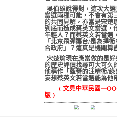
吳伯雄說得對，這次大選
當選兩種可能，不會有第
的共同見解，亦當是宋楚
到底而造成蔡英文當選，
年輕人？而蔡英文若當選
「北京飛彈襲台
/
是為捍衛
合政府」？這真是機關算
宋楚瑜現在應當做的是好
的歷史評價找尋可大可久
他稱作「藍營的汪精衛
/
綠
妄想蔡英文若當選能為他
﹙文見中華民國一ΟΟ
版﹚