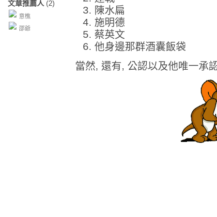
文章推薦人
(2)
陳水扁
意樵
施明德
邵爺
蔡英文
他身邊那群酒囊飯袋
當然, 還有, 公認以及他唯一