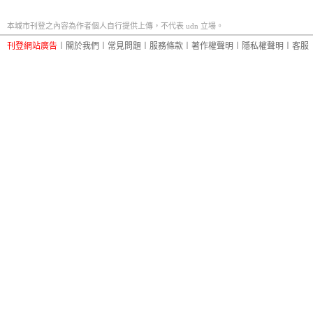
本城市刊登之內容為作者個人自行提供上傳，不代表 udn 立場。
刊登網站廣告
︱
關於我們
︱
常見問題
︱
服務條款
︱
著作權聲明
︱
隱私權聲明
︱
客服