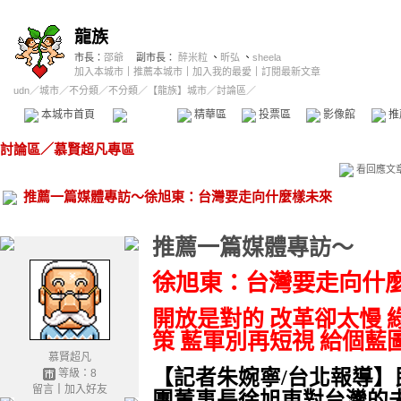
龍族
市長：
邵爺
副市長：
醉米粒
、
昕弘
、
sheela
加入本城市
｜
推薦本城市
｜
加入我的最愛
｜
訂閱最新文章
udn
／
城市
／
不分類
／
不分類
／
【龍族】城市
／討論區／
本城市首頁
討論區
精華區
投票區
影像館
推
討論區
／
慕賢超凡專區
看回應文
推薦一篇媒體專訪～徐旭東：台灣要走向什麼樣未來
推薦一篇媒體專訪～
徐旭東：台灣要走向什
開放是對的
改革卻太慢
策
藍軍別再短視
給個藍
慕賢超凡
【記者朱婉寧
/
台北報導】
等級：8
留言
｜
加入好友
團董事長徐旭東對台灣的