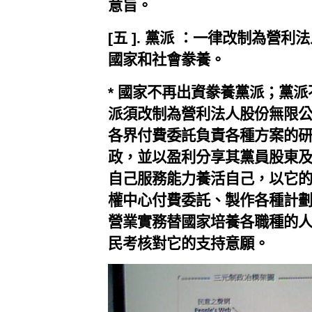
意旨。
[五 ]. 黨派 ：一律改制為營
國家和社會豢養。
* 國家不再出資豢養黨派；黨
派須改制為營利法人股份無限
各界付費委託負責各種方案的
政，並以盈利分享其黨員股東
自己服務能力養活自己，以它
權中心付費委託、製作各種計
營業實務替國家培養各職種的
民考核對它的支持意願。