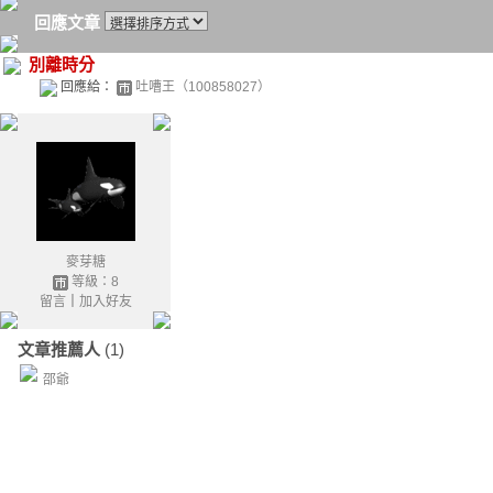
回應文章
別離時分
回應給：
吐嘈王（100858027）
麥芽糖
等級：8
留言
｜
加入好友
文章推薦人
(1)
邵爺