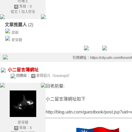
吐嘈王
等級：8
留言
｜
加入好友
文章推薦人
(2)
邵爺
麥芽糖
引用網址：https://city.udn.com/forum
小二留言簿網址
回應給：
慕賢超凡（lcwangst）
回老前輩:
小二留言簿網址如下
http://blog.udn.com/guestbook/post.jsp?uid
麥芽糖
等級：8