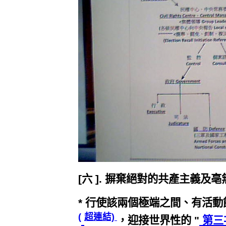
[六 ]. 摒棄絕對的共產主義及
* 行使該兩個極端之間、有活
(
超連結)
，迎接世界性的 "
第三