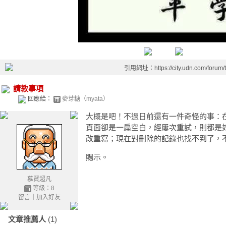
引用網址：https://city.udn.com/forum
請教事項
回應給：
麥芽糖（myata）
大概是吧！不過日前還有一件奇怪的事：
頁面卻是一扁空白，經屢次重試，則都是
改重寫；現在對刪除的記錄也找不到了，
賜示。
慕賢超凡
等級：8
留言
｜
加入好友
文章推薦人
(1)