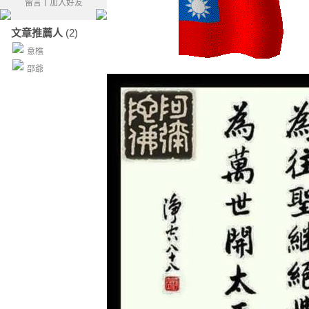
留言
｜
加入好友
文章推薦人
(2)
意樵
邵爺