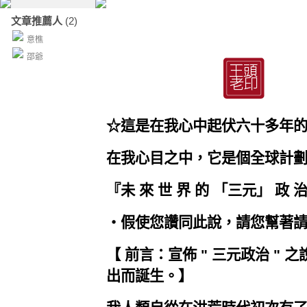
文章推薦人
(2)
意樵
邵爺
☆這是在我心中起伏六十多年的
在我心目之中，它是個全球計劃
『未 來 世 界 的 「三元」 政 治
‧假使您讚同此說，請您幫著請大
【 前言：宣佈 " 三元政治 " 之
出而誕生。】