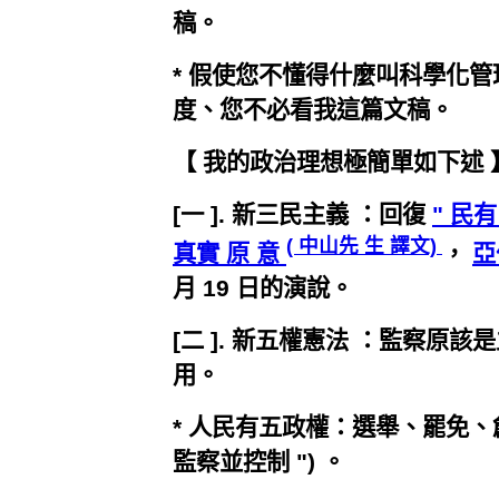
稿。
* 假使您不懂得什麼叫科學化
度、您不必看我這篇文稿。
【 我的政治理想極簡單如下述 】： 
[一 ]. 新三民主義 ：回復
" 民
( 中山先 生 譯文)
真實 原 意
，
亞
月 19 日的演說。
[二 ]. 新五權憲法 ：監察原
用。
* 人民有五政權：選舉、罷免、創
監察並控制 ") 。