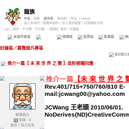
龍族
市長：
邵爺
副市長：
醉米粒
、
昕弘
、
sheela
加入本城市
｜
推薦本城市
｜
加入我的最愛
｜
訂閱最新文章
udn
／
城市
／
不分類
／
不分類
／
【龍族】城市
／討論區／
本城市首頁
討論區
精華區
投票區
影像館
推
討論區
／
慕賢超凡專區
看回應文
推介一篇【 未 來 世 界 之 聲 】並盼俯賜回應
推介一篇
【未 來 世 界 之
Rev.401/715+750/760/810 E-
mail:jcwang00@yahoo.com
JCWang 王老頭 2010/06/01.
NoDerives(ND)CreativeCom
慕賢超凡
等級：8
留言
｜
加入好友