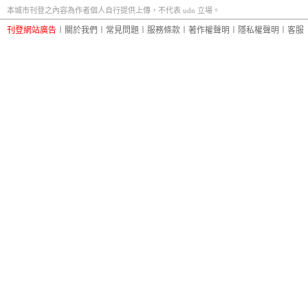
本城市刊登之內容為作者個人自行提供上傳，不代表 udn 立場。
刊登網站廣告
︱
關於我們
︱
常見問題
︱
服務條款
︱
著作權聲明
︱
隱私權聲明
︱
客服