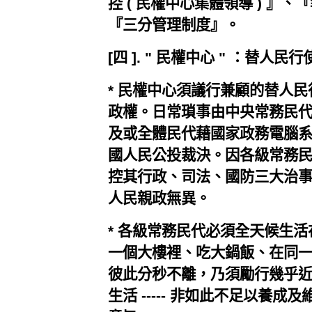
控 ( 民權中心集體領導 ) 』、『
『三分管理制度』。
[四 ]. " 民權中心 " ：替人
* 民權中心須議行兼顧的替人
政權。日常瑣事由中央常務民
及或全體民代藉國家政務電腦
國人民公投裁決。因各級常務
控其行政、司法、國防三大治
人民親政無異。
* 各級常務民代必須全天候生活
一個大樓裡、吃大鍋飯、在同一
彼此分秒不離，乃須勵行幾乎
生活 ----- 非如此不足以養