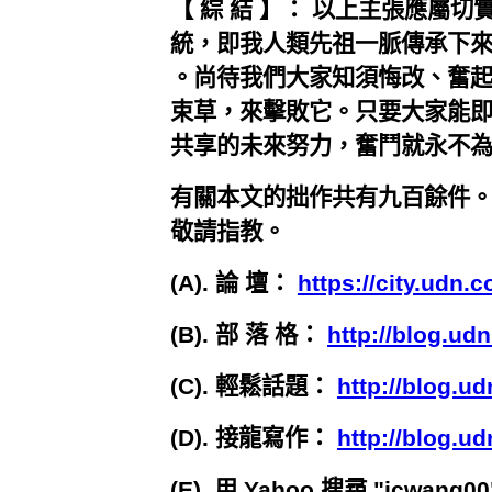
【 綜 結 】： 以上主張應屬
統，即我人類先祖一脈傳承下來的
。尚待我們大家知須悔改、奮
束草，來擊敗它。只要大家能
共享的未來努力，奮鬥就永不
有關本文的拙作共有九百餘件
敬請指教。
(A). 論 壇：
https://city.udn.
(B). 部 落 格：
http://blog.ud
(C). 輕鬆話題：
http://blog.u
(D). 接龍寫作：
http://blog.u
(E). 用 Yahoo 搜尋 "jcwan