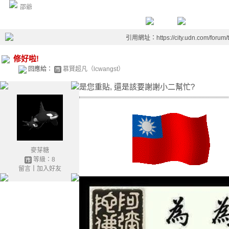
邵爺
引用網址：https://city.udn.com/forum
修好啦!
回應給：
慕賢超凡（lcwangst）
是您重貼, 還是該要謝謝小二幫忙?
麥芽糖
等級：8
留言
｜
加入好友