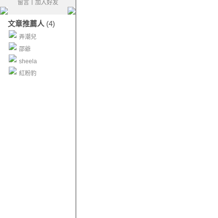
留言
｜
加入好友
文章推薦人
(4)
弄潮兒
邵爺
sheela
紅粉豹