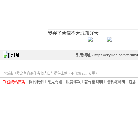
我哭了台灣不大城邦好大
引用網址：https://city.udn.com/forum
本城市刊登之內容為作者個人自行提供上傳，不代表 udn 立場。
刊登網站廣告
︱
關於我們
︱
常見問題
︱
服務條款
︱
著作權聲明
︱
隱私權聲明
︱
客服