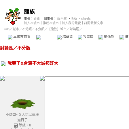
龍族
市長：
邵爺
副市長：
醉米粒
、
昕弘
、
sheela
加入本城市
｜
推薦本城市
｜
加入我的最愛
｜
訂閱最新文章
udn
／
城市
／
不分類
／
不分類
／
【龍族】城市
／討論區／
本城市首頁
討論區
精華區
投票區
影像館
推
討論區
／
不分版
我哭了&台灣不大城邦好大
小帥哥~女人可以這樣
過日子
等級：8