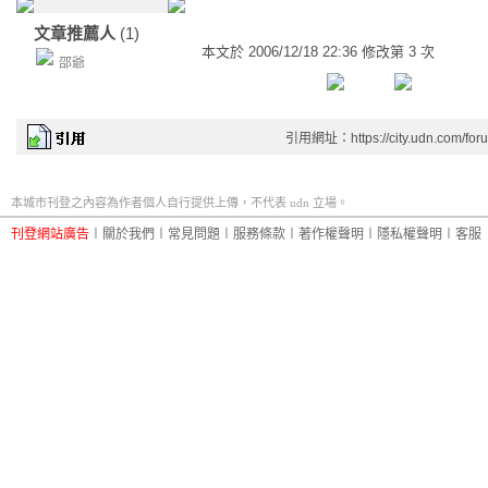
文章推薦人
(1)
本文於
2006/12/18 22:36 修改第 3 次
邵爺
引用網址：https://city.udn.com/for
本城市刊登之內容為作者個人自行提供上傳，不代表 udn 立場。
刊登網站廣告
︱
關於我們
︱
常見問題
︱
服務條款
︱
著作權聲明
︱
隱私權聲明
︱
客服