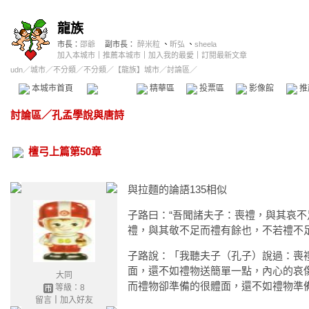
龍族
市長：
邵爺
副市長：
醉米粒
、
昕弘
、
sheela
加入本城市
｜
推薦本城市
｜
加入我的最愛
｜
訂閱最新文章
udn
／
城市
／
不分類
／
不分類
／
【龍族】城市
／討論區／
本城市首頁
討論區
精華區
投票區
影像館
推
討論區
／
孔孟學說與唐詩
檀弓上篇第50章
與拉麵的論語135相似
子路曰：“吾聞諸夫子：喪禮，與其哀
禮，與其敬不足而禮有餘也，不若禮不足
子路說：「我聽夫子（孔子）說過：喪
面，還不如禮物送簡單一點，內心的哀
大同
而禮物卻準備的很體面，還不如禮物準
等級：8
留言
｜
加入好友