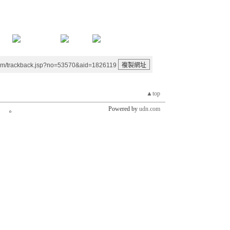
um/trackback.jsp?no=53570&aid=1826119
▲top
Powered by
udn.com