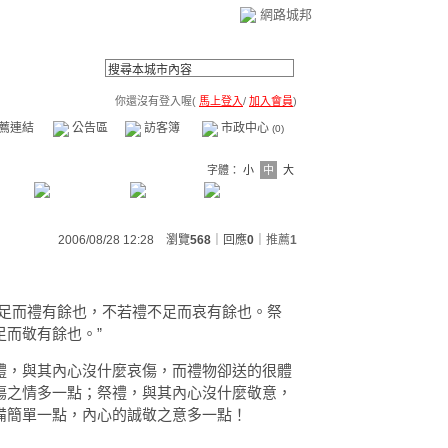
網路城邦
你還沒有登入喔(
馬上登入
/
加入會員
)
薦連結
公告區
訪客簿
市政中心
(0)
字體：
小
中
大
2006/08/28 12:28 瀏覽
568
｜回應
0
｜
推薦
1
不足而禮有餘也，不若禮不足而哀有餘也。祭
而敬有餘也。”
禮，與其內心沒什麼哀傷，而禮物卻送的很體
傷之情多一點；祭禮，與其內心沒什麼敬意，
備簡單一點，內心的誠敬之意多一點！