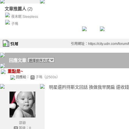
文章推薦人
(2)
夜未眠 Sleepless
子鳴
引用網址：https://city.udn.com/forum
回應文章
重點是~
回應給：
子鳴（j2503s）
明星還矜持斯文回話 換做我早開扁 還收錢
邵爺
等級：8