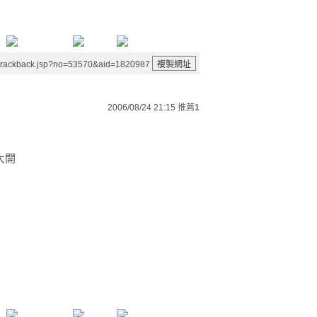
/trackback.jsp?no=53570&aid=1820987
2006/08/24 21:15
推薦
1
大開