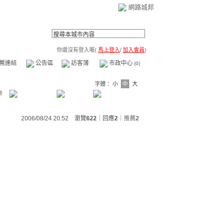
網路城邦
你還沒有登入喔(
馬上登入
/
加入會員
)
薦連結
公告區
訪客簿
市政中心
(0)
字體：
小
中
大
章
2006/08/24 20:52 瀏覽
622
｜回應
2
｜
推薦
2