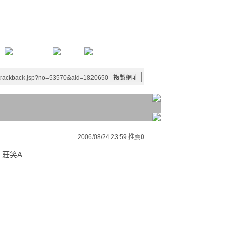
/trackback.jsp?no=53570&aid=1820650
2006/08/24 23:59
推薦
0
 莊笑A