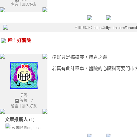
留言
｜
加入好友
引用網址：https://city.udn.com/forum
哇！好驚險
還好只是搞搞笑，搏君之樂
若真有此計程車，醫院的心臟科可要門市
子鳴
等級：7
留言
｜
加入好友
文章推薦人
(1)
夜未眠 Sleepless