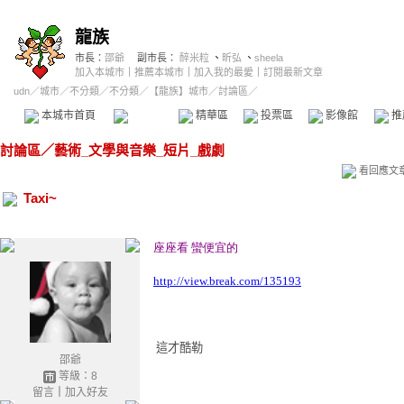
龍族
市長：
邵爺
副市長：
醉米粒
、
昕弘
、
sheela
加入本城市
｜
推薦本城市
｜
加入我的最愛
｜
訂閱最新文章
udn
／
城市
／
不分類
／
不分類
／
【龍族】城市
／討論區／
本城市首頁
討論區
精華區
投票區
影像館
推
討論區
／
藝術_文學與音樂_短片_戲劇
看回應文
Taxi~
座座看 蠻便宜的
http://view.break.com/135193
這才酷勒
邵爺
等級：8
留言
｜
加入好友