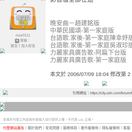
晚安曲－趙建銘版
中華民國頌-第一家庭版
now5511
台語歌.家後-第一家庭陳幸妤
等級：
台語歌.家後-第一家庭吳淑珍
留言
｜
加入好友
力麗家具廣告歌-阿扁下台版
力麗家具廣告歌-第一家庭版
本文於
2006/07/09 18:04 修改第 2
引用網址：https://city.udn.com/forum
本城市刊登之內容為作者個人自行提供上傳，不代表 udn 立場。
刊登網站廣告
︱
關於我們
︱
常見問題
︱
服務條款
︱
著作權聲明
︱
隱私權聲明
︱
客服