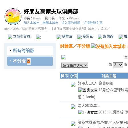
好朋友高爾夫球俱樂部
市長：
lilianlu
副市長：
萍兒
、
PPwang
加入本城市
｜
推薦本城市
｜
加入我的最愛
｜
訂閱最新文章
udn
／
城市
／
運動競賽
／
高爾夫
／
【好朋友高爾夫球俱樂部】城市
／討論區／
本城市首頁
討論區
精華區
投票區
影像館
推
討論區
／
不分版
‧
所有討論版
主
‧
不分版
第
頁
標示
心情
討論主題
好朋友101年會費明細
12月份八里球球
細
(lilianlu)
邁入2013年...
2013~心想事成
(
請為林桑祈福,祝他老人家早日