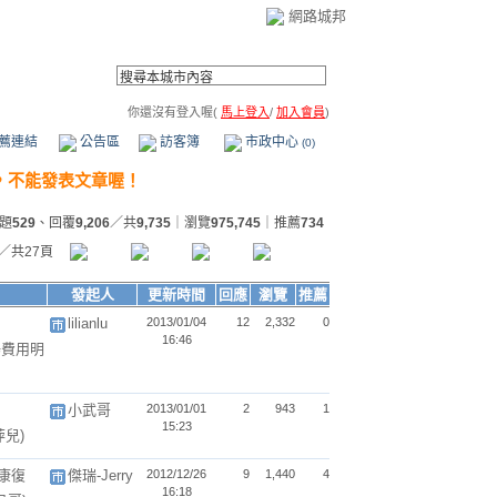
網路城邦
你還沒有登入喔(
馬上登入
/
加入會員
)
薦連結
公告區
訪客簿
市政中心
(0)
題
529
、回覆
9,206
／共
9,735
｜瀏覽
975,745
｜推薦
734
／共27頁
發起人
更新時間
回應
瀏覽
推薦
lilianlu
2013/01/04
12
2,332
0
16:46
場費用明
小武哥
2013/01/01
2
943
1
15:23
萍兒)
康復
傑瑞-Jerry
2012/12/26
9
1,440
4
16:18