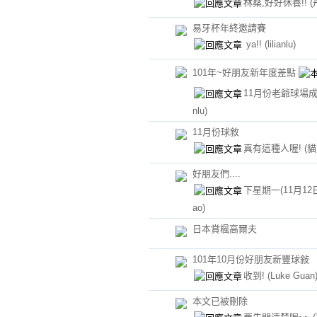
林桑,好好休養!!
(
易牙杯年終邀請賽
ya!!
(lilianlu)
101年~好朋友新年度差點
11月份老爺球場
nlu)
11月份球敘
真有這種人喔!
(
好朋友們....
下星期一(11月12
ao)
日本賞楓高爾夫
101年10月份好朋友新豐球敍
收到!
(Luke Guan
本文已被刪除