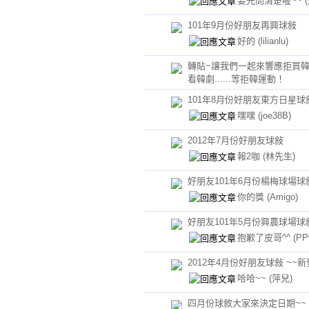
要先問清楚喔~~
101年9月份好朋友再興球敍
好的
(lilianlu)
轉貼~讓我們一起來響應拒買
看韓劇......等拒韓運動！
101年8月份好朋友東方日星球
嘿嘿
(joe38B)
2012年7月份好朋友球敍
報2咖
(林先生)
好朋友101年6月份楊梅球場球
你的獎
(Amigo)
好朋友101年5月份興農球場球
抱歉了皮哥^^
(PP
2012年4月份好朋友球敍 ~~
哈哈~~
(萍兒)
四月份球敘大家來決定日期~~