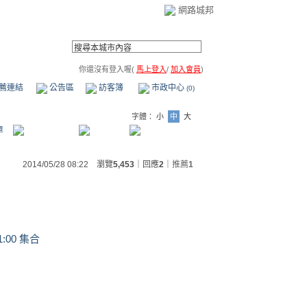
網路城邦
你還沒有登入喔(
馬上登入
/
加入會員
)
薦連結
公告區
訪客簿
市政中心
(0)
字體：
小
中
大
章
2014/05/28 08:22 瀏覽
5,453
｜回應
2
｜
推薦
1
:00 集合