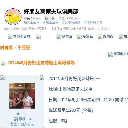
好朋友高爾夫球俱樂部
市長：
lilianlu
副市長：
萍兒
、
PPwang
加入本城市
｜
推薦本城市
｜
加入我的最愛
｜
訂閱最新文章
udn
／
城市
／
運動競賽
／
高爾夫
／
【好朋友高爾夫球俱樂部】城市
／討論區／
本城市首頁
討論區
精華區
投票區
影像館
推
討論區
／
不分版
看回應文
2014年6月份好朋友球敍山溪地球場
2014年6月份好朋友球敍 ~~
球場:山溪地高爾夫球場
日期:2014年6月26日星期四 11:30 開球 11
擊球費用:2200元 (含餐)
lilianlu
等級：8
組數 : 6組
留言
｜
加入好友