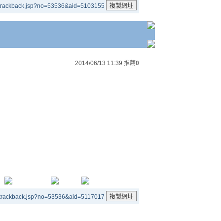
/trackback.jsp?no=53536&aid=5103155
2014/06/13 11:39
推薦
0
/trackback.jsp?no=53536&aid=5117017