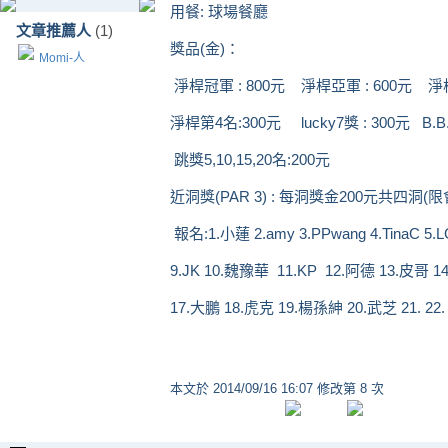
用餐: 球場餐廳
文章推薦人
(1)
獎品(金)：
Momi-人
淨桿冠軍 : 800元 淨桿亞軍 : 600元 淨桿
淨桿第4名:300元 lucky7獎 : 300元 B.B
跳獎5,10,15,20名:200元
近洞獎(PAR 3) : 每洞獎金200元共四洞(限
報名:1.小蓮 2.amy 3.PPwang 4.TinaC 5.L
9.JK 10.魏豫華 11.KP 12.阿德 13.皮哥 
17.大鵬 18.虎克 19.楊孫紳 20.武芝 21. 22. 2
本文於
2014/09/16 16:07 修改第 8 次