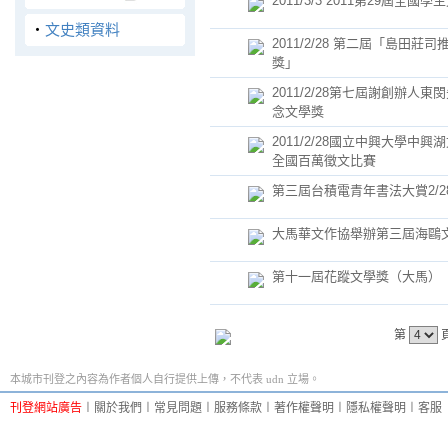
2011/3/3 2011第29屆全國
‧
文史類資料
2011/2/28 第二屆「島田莊
獎」
2011/2/28第七屆謝創辦人東
念文學獎
2011/2/28國立中興大學中興
全國百萬徵文比賽
第三屆台積電青年書法大賞2/28/
大馬華文作協舉辦第三屆海鷗
第十一屆花蹤文學獎（大馬）
第
本城市刊登之內容為作者個人自行提供上傳，不代表 udn 立場。
刊登網站廣告
︱
關於我們
︱
常見問題
︱
服務條款
︱
著作權聲明
︱
隱私權聲明
︱
客服