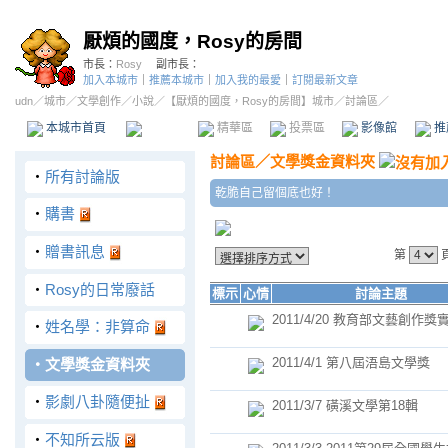
厭煩的國度，Rosy的房間
市長：
Rosy
副市長：
加入本城市
｜
推薦本城市
｜
加入我的最愛
｜
訂閱最新文章
udn
／
城市
／
文學創作
／
小說
／
【厭煩的國度，Rosy的房間】城市
／討論區／
本城市首頁
討論區
精華區
投票區
影像館
推
討論區
／
文學獎金資料夾
‧
所有討論版
乾脆自己留個底也好！
‧
購書
‧
贈書訊息
第
‧
Rosy的日常廢話
標示
心情
討論主題
2011/4/20 教育部文藝創作
‧
姓名學：非算命
2011/4/1 第八屆浯島文學獎
‧
文學獎金資料夾
‧
影劇八卦隨便扯
2011/3/7 磺溪文學第18輯
‧
不知所云版