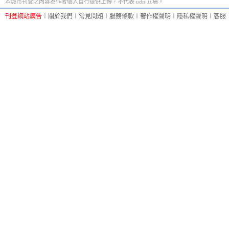
本城市刊登之內容為作者個人自行提供上傳，不代表 udn 立場。
刊登網站廣告
︱
關於我們
︱
常見問題
︱
服務條款
︱
著作權聲明
︱
隱私權聲明
︱
客服