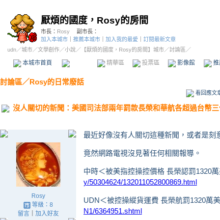
厭煩的國度，Rosy的房間
市長：
Rosy
副市長：
加入本城市
｜
推薦本城市
｜
加入我的最愛
｜
訂閱最新文章
udn
／
城市
／
文學創作
／
小說
／
【厭煩的國度，Rosy的房間】城市
／討論區／
本城市首頁
討論區
精華區
投票區
影像館
推
討論區
／
Rosy的日常廢話
看回應文
沒人關切的新聞：美國司法部兩年罰款長榮和華航各超過台幣三
最近好像沒有人關切這種新聞，或者是刻
竟然網路電視沒見著任何相關報導。
中時＜被美指控操控價格 長榮認罰1320
y/50304624/132011052800869.html
Rosy
UDN＜被控操縱貨運費 長榮航罰1320萬
等級：8
N1/6364951.shtml
留言
｜
加入好友