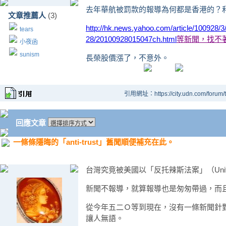
去年華航被罰款的報導為何都是香港的？
文章推薦人
(3)
http://hk.news.yahoo.com/article/100928/3
tears
28/20100928015047ch.html
等新聞，找不
小夜函
sunism
長榮股價漲了，不意外。
引用網址：https://city.udn.com/forum
回應文章
一條條隱晦的「anti-trust」舊聞順便補充在此。
台灣究竟被美國以「反托辣斯法案」（United St
新聞不報導，就算報導也是匆匆帶過，而
從今年五二Ｏ等到現在，沒有一條新聞針
讓人無語。