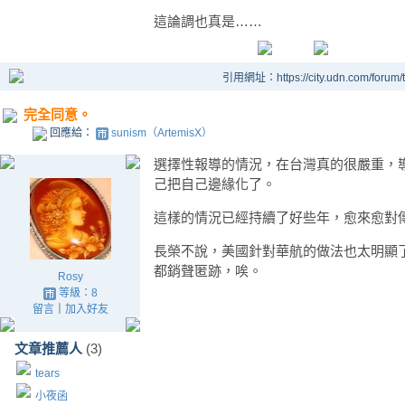
這論調也真是……
引用網址：https://city.udn.com/forum
完全同意。
回應給：
sunism（ArtemisX）
選擇性報導的情況，在台灣真的很嚴重，
己把自己邊緣化了。
這樣的情況已經持續了好些年，愈來愈對
長榮不說，美國針對華航的做法也太明顯
都銷聲匿跡，唉。
Rosy
等級：8
留言
｜
加入好友
文章推薦人
(3)
tears
小夜函