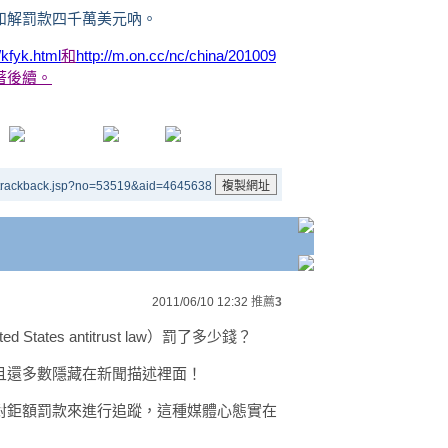
和解罰款四千萬美元吶。
/kfyk.html
和
http://m.on.cc/nc/china/201009
著後續。
/trackback.jsp?no=53519&aid=4645638
2011/06/10 12:32
推薦
3
ates antitrust law）罰了多少錢？
且還多數隱藏在新聞描述裡面！
對鉅額罰款來進行追蹤，這種媒體心態實在