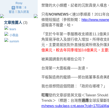
Rosy
禁聲的大小媒體，記者的沉默真使人嘆息
等級：8
留言
｜
加入好友
只有
NOWNEWS
＜連10季順差！2011
條簡短描述（參照新聞：
http://www.nown
文章推薦人
(3)
還報喜不報憂，哈。
tears
「至於今年第一季服務收支順差11.1億美
小夜函
角貿易淨收入及旅行收入增加。所得收支順差
sunism
元，主要是居民對外直接投資所得及外匯
億美元，較去年同季增加3.6億美元，主要
被美國調查的有哪些公司？
台灣第一大面板廠——友達。
平板製造商的龍頭——郭台銘董事長奇美
我也很想問這個問題：「政府在哪裡？」
旺報
發的文章卻是英文版＜Taiwan Should Adapt It
Trends＞（標題：台灣應
適應
全球反壟斷
m/news-subclass-cnt.aspx?cid=1701&Ma