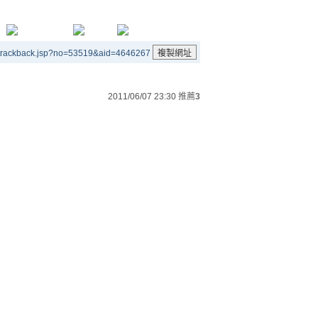
/trackback.jsp?no=53519&aid=4646267
2011/06/07 23:30
推薦
3