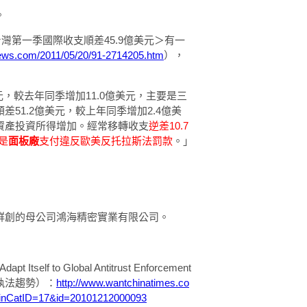
。
年台灣第一季國際收支順差45.9億美元＞有一
ews.com/2011/05/20/91-2714205.htm
），
元，較去年同季增加11.0億美元，主要是三
51.2億美元，較上年同季增加2.4億美
資產投資所得增加。經常移轉收支
逆差10.7
是
面板廠
支付違反歐美反托拉斯法罰款
。」
群創的母公司鴻海精密實業有限公司。
self to Global Antitrust Enforcement
執法趨勢）：
http://www.wantchinatimes.co
inCatID=17&id=20101212000093