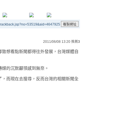
/trackback.jsp?no=53519&aid=4647925
2011/06/08 13:20
推薦
3
導致想看點新聞都得往外發展，台灣媒體自
傳媒的沉默顢頇感到無奈。
了，而現在去搜尋，反而台灣的相關新聞全