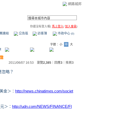
網路城邦
你還沒有登入喔(
馬上登入
/
加入會員
)
薦連結
公告區
訪客簿
市政中心
(0)
字體：
小
中
大
章
億
2011/06/07 16:53 瀏覽
2,385
｜回應
3
｜
推薦
3
意忽略？
萬美金＞：
http://news.chinatimes.com/societ
美元＞：
http://udn.com/NEWS/FINANCE/FI