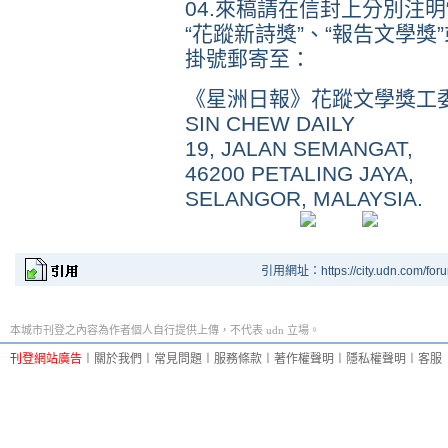
04.來稿請在信封上分別注明
“花蹤新詩獎”、“報告文學獎
掛號郵寄至：
《星洲日報》花蹤文學獎工
SIN CHEW DAILY
19, JALAN SEMANGAT,
46200 PETALING JAYA,
SELANGOR, MALAYSIA.
引用網址：https://city.udn.com/for
本城市刊登之內容為作者個人自行提供上傳，不代表 udn 立場。
刊登網站廣告
︱
關於我們
︱
常見問題
︱
服務條款
︱
著作權聲明
︱
隱私權聲明
︱
客服