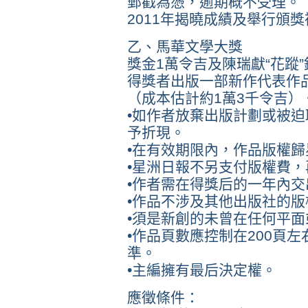
郵戳為憑，逾期概不受理。
2011年揭曉成績及舉行頒獎
乙、馬華文學大獎
獎金1萬令吉及陳瑞獻“花蹤
得獎者出版一部新作代表作
（成本估計約1萬3千令吉
•如作者放棄出版計劃或被
予折現。
•在有效期限內，作品版權
•星洲日報不另支付版權費
•作者需在得獎后的一年內
•作品不涉及其他出版社的版
•須是新創的未曾在任何平
•作品頁數應控制在200頁左
準。
•主編擁有最后決定權。
應徵條件：