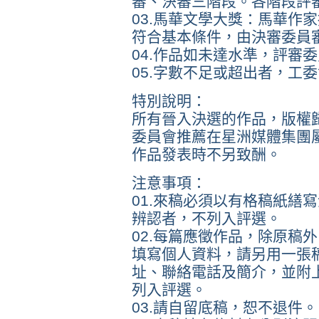
審、決審三階段。各階段評
03.馬華文學大獎：馬華作
符合基本條件，由決審委員
04.作品如未達水準，評審
05.字數不足或超出者，工
特別說明：
所有晉入決選的作品，版權
委員會推薦在星洲媒體集團
作品發表時不另致酬。
注意事項：
01.來稿必須以有格稿紙繕
辨認者，不列入評選。
02.每篇應徵作品，除原稿
填寫個人資料，請另用一張
址、聯絡電話及簡介，並附
列入評選。
03.請自留底稿，恕不退件。