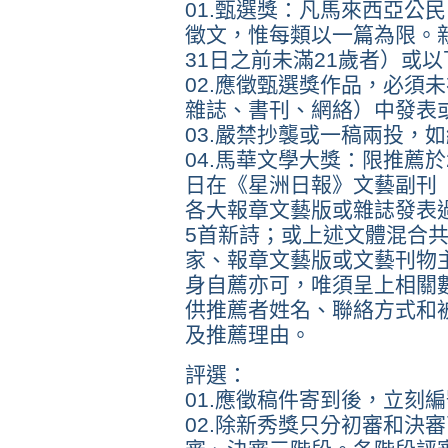
01.甄選獎：凡馬來西亞公
徵文，惟每類以一篇為限。新秀
31日之前未滿21歲者）或
02.應徵甄選獎作品，必須
雜誌、書刊、網絡）中發表
03.嚴禁抄襲或一稿兩投，
04.馬華文學大獎：限推薦於20
日在《星洲日報》文藝副刊
各大報章文藝版或雜誌發表
5首新詩；或上述文體混合
家、報章文藝版或文藝刊物
身自薦亦可，唯須呈上相關
供推薦者姓名、聯絡方式和
及推薦理由。
評選：
01.應徵稿件寄到後，立刻
02.除新秀獎只分初審和決