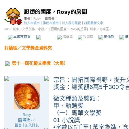
厭煩的國度，Rosy的房間
市長：
Rosy
副市長：
加入本城市
｜
推薦本城市
｜
加入我的最愛
｜
訂閱最新文章
udn
／
城市
／
文學創作
／
小說
／
【厭煩的國度，Rosy的房間】城市
／討論區／
本城市首頁
討論區
精華區
投票區
影像館
推
討論區
／
文學獎金資料夾
第十一屆花蹤文學獎（大馬）
宗旨：開拓國際視野，提升
獎金：總獎額6萬5千300令
徵文種類及獎額：
甲、甄選獎
（一）馬華文學獎
Rosy
01 小說獎
等級：8
留言
｜
加入好友
•字數以5千至1萬字為準，