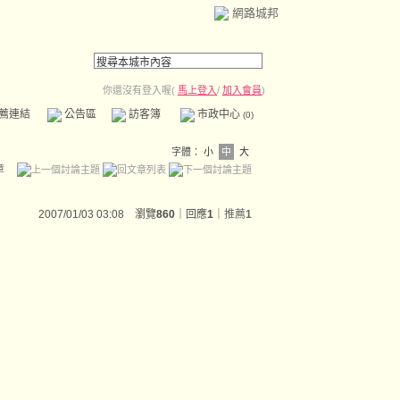
網路城邦
你還沒有登入喔(
馬上登入
/
加入會員
)
薦連結
公告區
訪客簿
市政中心
(0)
字體：
小
中
大
章
2007/01/03 03:08 瀏覽
860
｜回應
1
｜
推薦
1