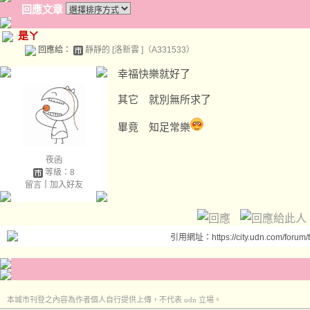
回應文章
是ㄚ
回應給：
靜靜的 [洛新雲 ]（A331533）
幸福快樂就好了
其它 就別無所求了
畢竟 知足常樂
夜函
等級：8
留言
｜
加入好友
引用網址：https://city.udn.com/forum
本城市刊登之內容為作者個人自行提供上傳，不代表 udn 立場。