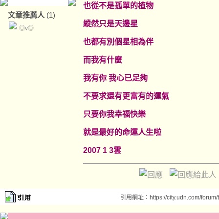
也從不是孤單的植物
文章推薦人
(1)
縱然只是天邊星
◎v◎
也都有別個星相為伴
而我有什麼
我有你 我心已足夠
不要求還有更富有的運氣
只要你我幸福快樂
就是最好的命運人生啦
2007 1 3雲
引用網址：https://city.udn.com/forum