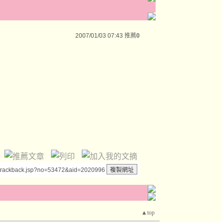
2007/01/03 07:43
推薦
0
/trackback.jsp?no=53472&aid=2020996
▲top