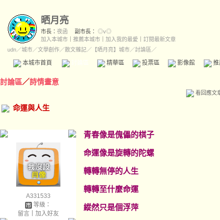
晒月亮
市長：
夜函
副市長：
◎v◎
加入本城市
｜
推薦本城市
｜
加入我的最愛
｜
訂閱最新文章
udn
／
城市
／
文學創作
／
散文雜記
／
【晒月亮】城市
／討論區／
本城市首頁
討論區
精華區
投票區
影像館
推
討論區
／
詩情畫意
看回應文
命運與人生
青春像是傀儡的棋子
命運像是旋轉的陀螺
轉轉無停的人生
轉轉至什麼命運
A331533
等級：
縱然只是個浮萍
留言
｜
加入好友