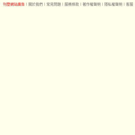
刊登網站廣告
︱
關於我們
︱
常見問題
︱
服務條款
︱
著作權聲明
︱
隱私權聲明
︱
客服