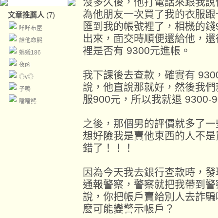
沒多久後，他打電話來跟我說
為他朋友一次買了我的衣服跟
文章推薦人
(7)
匯到我的帳號裡了，相機的錢9
咩咩布屋
出來，面交時順便還給他，還
維他命熙
裡是否有 9300元進帳。
螞蟻186
夜函
我下課後去查款，確實有 93
◎v◎
說，他直說那就好，然後我們
子鳴
服900元，所以我就退 9300-
噹噹熊
之後，那個男的評價就多了一
想好險我是賣他東西的人不是
錯了！！！
因為今天我去銀行查款時，發
通報警察，警察就把我帶到警
說，你把帳戶賣給別人去詐騙
麼可能變警示帳戶？