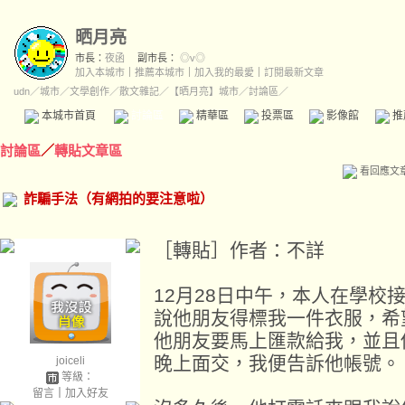
晒月亮
市長：
夜函
副市長：
◎v◎
加入本城市
｜
推薦本城市
｜
加入我的最愛
｜
訂閱最新文章
udn
／
城市
／
文學創作
／
散文雜記
／
【晒月亮】城市
／討論區／
本城市首頁
討論區
精華區
投票區
影像館
推
討論區
／
轉貼文章區
看回應文
詐騙手法（有網拍的要注意啦）
［轉貼］作者：不詳
12月28日中午，本人在學校
說他朋友得標我一件衣服，希
他朋友要馬上匯款給我，並且
晚上面交，我便告訴他帳號。
joiceli
等級：
留言
｜
加入好友