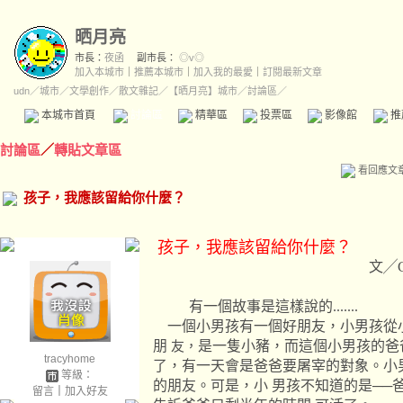
晒月亮
市長：
夜函
副市長：
◎v◎
加入本城市
｜
推薦本城市
｜
加入我的最愛
｜
訂閱最新文章
udn
／
城市
／
文學創作
／
散文雜記
／
【晒月亮】城市
／討論區／
本城市首頁
討論區
精華區
投票區
影像館
推
討論區
／
轉貼文章區
看回應文
孩子，我應該留給你什麼？
孩子，我應該留給你什麼？
文╱Carol(奧林
有一個故事是這樣說的.......
一個小男孩有一個好朋友，小男孩從
朋
友，
是一隻小豬，而這個小男孩的爸
tracyhome
了，有一天會
是爸爸要屠宰的對象。小
等級：
的朋友。可是，小
男孩不知道的是──
留言
｜
加入好友