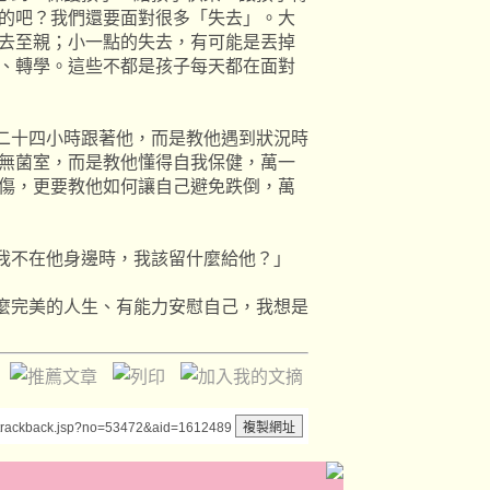
的吧？我們還要面對很多「失去」。大
去至親；小一點的失去，有可能是丟掉
、轉學。這些不都是孩子每天都在面對
二十四小時跟著他，而是教他遇到狀況時
無菌室，而是教他懂得自我保健，萬一
傷，更要教他如何讓自己避免跌倒，萬
我不在他身邊時，我該留什麼給他？」
麼完美的人生、有能力安慰自己，我想是
/trackback.jsp?no=53472&aid=1612489