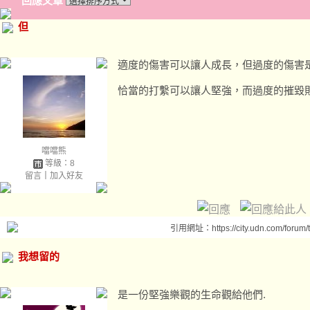
回應文章
但
適度的傷害可以讓人成長，但過度的傷害
恰當的打繫可以讓人堅強，而過度的摧毀
噹噹熊
等級：8
留言
｜
加入好友
引用網址：https://city.udn.com/forum
我想留的
是一份堅強樂觀的生命觀給他們.