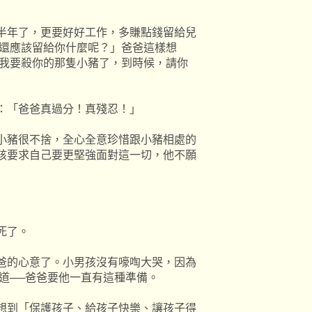
半年了，更要好好工作，多賺點錢留給兒
還應該留給你什麼呢？」爸爸這樣想
我要殺你的那隻小豬了，到時候，請你
「爸爸真過分！真殘忍！」
小豬很不捨，全心全意珍惜跟小豬相處的
孩要求自己要更堅強面對這一切，他不願
死了。
爸的心意了。小男孩沒有嚎啕大哭，因為
道──爸爸要他一直有這種準備。
想到「保護孩子、給孩子快樂、讓孩子得