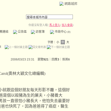
網路城邦
你還沒有登入喔(
馬上登入
/
加入會員
)
薦連結
公告區
訪客簿
市政中心
(0)
字體：
小
中
大
章
2006/03/23 23:31 瀏覽
921
｜回應
3
｜
推薦
6
大穎文化總編輯)
小就跟這個好朋友每天形影不離，這個好
爸是個以殺豬為生的屠夫，小豬養大
男孩一直很怕小豬長大，他怕失去最要好
爸爸也快死了，因為爸爸得了癌症，醫生