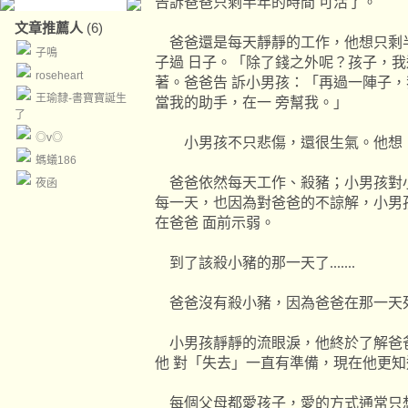
告訴爸爸只剩半年的時間
可活了。
文章推薦人
(6)
爸爸還是每天靜靜的工作，他想只剩
子鳴
子過
日子。「除了錢之外呢？孩子，我
roseheart
著。爸爸告
訴小男孩：「再過一陣子，
王瑜隸-書寶寶誕生
當我的助手，在一
旁幫我。」
了
◎v◎
小男孩不只悲傷，還很生氣。他想：
螞蟻186
爸爸依然每天工作、殺豬；小男孩對
夜函
每
一天，也因為對爸爸的不諒解，小男
在爸爸
面前示弱。
到了該殺小豬的那一天了.......
爸爸沒有殺小豬，因為爸爸在那一天
小男孩靜靜的流眼淚，他終於了解爸
他
對「失去」一直有準備，現在他更知
每個父母都愛孩子，愛的方式通常只