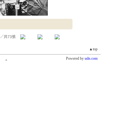
／共73張
▲top
Powered by
udn.com