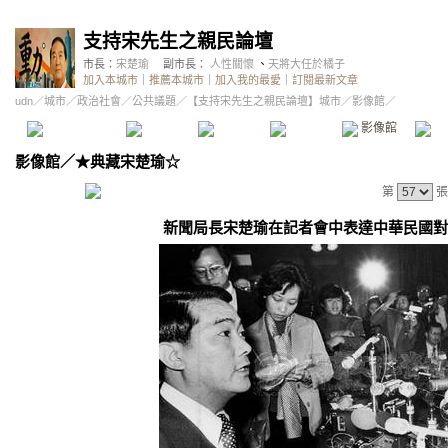
支持宋先生之親民論壇
市長：
宋楚瑜
副市長：
人性關懷
、
天將大任於橘子
加入本城市
｜
推薦本城市
｜
加入我的最愛
｜
訂閱最新文章
udn
／
城市
／
政治社會
／
公共議題
／
【支持宋先生之親民論壇】城市
／影像館／
本城市首頁
討論區
精華區
投票區
影像館
推
影像館
／
★典藏宋楚瑜☆
第
張
新聞局長宋楚瑜在記者會中表達中華民國對