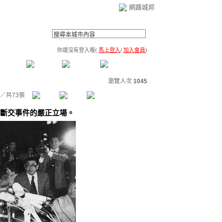
網路城邦
你還沒有登入喔(
馬上登入
/
加入會員
)
薦連結
公告區
訪客簿
市政中心
(0)
瀏覽人次
1045
／共73張
斷交事件的嚴正立場。