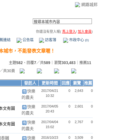
網路城邦
你還沒有登入喔(
馬上登入
/
加入會員
)
薦連結
公告區
訪客簿
市政中心
(0)
主題
582
、回覆
7
／共
589
｜瀏覽
303,483
｜推薦
11
／共30頁
發起人
更新時間
回應
瀏覽
推薦
快樂
2017/04/21
0
2,643
0
10:32
的農夫
快樂
2017/04/05
0
2,601
0
20:43
的農夫
快樂
2017/04/04
0
2,767
0
15:02
的農夫
岡泰輔
快樂
2016/10/23
0
3,509
0