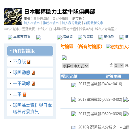
日本職棒歐力士猛牛隊俱樂部
市長：
金杯共汝飲，白刃不相饒
副市長：
加入本城市
｜
推薦本城市
｜
加入我的最愛
｜
訂閱最新文章
udn
／
城市
／
運動競賽
／
棒球
／
【日本職棒歐力士猛牛隊俱樂部】城市
／討論區／
本城市首頁
討論區
精華區
投票區
影像館
推
討論區
（
所有討論版
）
‧
所有討論版
‧
不分版
第
頁
‧
球團動態
標示
心情
討論主題
‧
一軍戰報
2017農場戰報(0404~0416)
‧
二軍
2017農場戰報(0327~0402)
‧
球團基本資料與日本
職棒背景資訊
2017農場戰報(0320~0326)
2016年選秀新人介紹之一--山