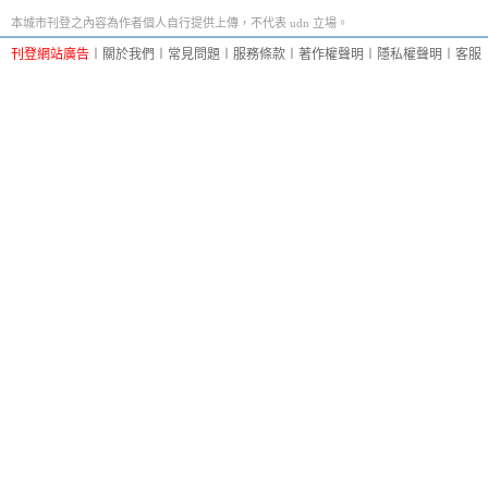
本城市刊登之內容為作者個人自行提供上傳，不代表 udn 立場。
刊登網站廣告
︱
關於我們
︱
常見問題
︱
服務條款
︱
著作權聲明
︱
隱私權聲明
︱
客服