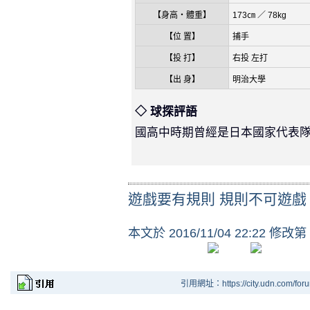
【身高・體重】
173㎝ ／ 78kg
【位 置】
捕手
【投 打】
右投 左打
【出 身】
明治大學
◇ 球探評語
國高中時期曾經是日本國家代表隊
遊戲要有規則 規則不可遊戲
本文於
2016/11/04 22:22 修改第
引用網址：https://city.udn.com/for