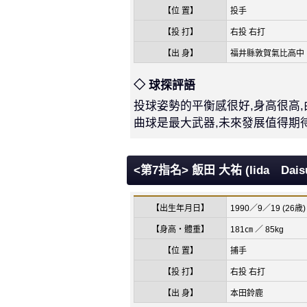
【位 置】
投手
【投 打】
右投 右打
【出 身】
福井縣敦賀氣比高中
◇ 球探評語
投球姿勢的平衡感很好,身高很高,
曲球是最大武器,未來發展值得期
<第7指名> 飯田 大祐 (Iida Daisu
【出生年月日】
1990／9／19 (26歳)
【身高・體重】
181㎝ ／ 85kg
【位 置】
捕手
【投 打】
右投 右打
【出 身】
本田鈴鹿