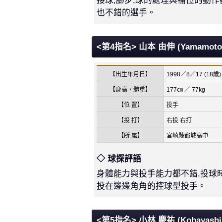
接球,腳步,球的處理與補位的動作
也不錯的選手。
<第4指名> 山本 由伸 (Yamamoto 
【出生年月日】
1998／8／17 (18歳)
【身高・體重】
177㎝ ／ 77kg
【位 置】
投手
【投 打】
右投 右打
【所 属】
宮崎縣都城高中
◇ 球探評語
身體能力與投手能力都不錯,投球
投在邊邊角角的控球型投手。
<第5指名> 小林 慶祐 (Kobayashi