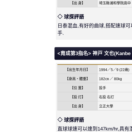
【出 身】
埼玉縣浦和學院高中
◇ 球探評語
日泰混血,有好的曲球,搭配速球可
手.
<育成第3指名> 神戸 文也(Kanbe 
【出生年月日】
1994／5／9 (22歳)
【身高・體重】
182㎝ ／ 80kg
【位 置】
投手
【投 打】
右投 右打
【出 身】
立正大學
◇ 球探評語
直球球速可以達到147km/hr,具