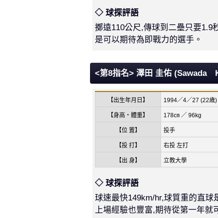
◇ 球探評語
擲遠110公尺,傳球到二壘只要1.
是可以期待為即戰力的選手。
<第8指名> 澤田 圭佑 (Sawada Ke
【出生年月日】
1994／4／27 (22歳)
【身高・體重】
178㎝ ／ 96kg
【位 置】
投手
【投 打】
右投 左打
【出 身】
立教大學
◇ 球探評語
球速最快149km/hr,球質重的直
上場經驗也豐富,期待從第一年就