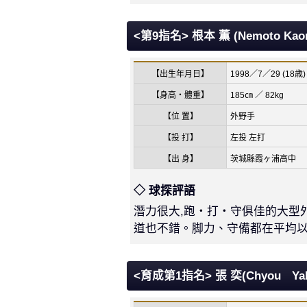
<第9指名> 根本 薫 (Nemoto Kaor
【出生年月日】
1998／7／29 (18歳)
【身高・體重】
185㎝ ／ 82kg
【位 置】
外野手
【投 打】
左投 左打
【出 身】
茨城縣霞ヶ浦高中
◇ 球探評語
潛力很大,跑・打・守俱佳的大型
道也不錯。脚力、守備都在平均以
<育成第1指名> 張 奕(Chyou Yak