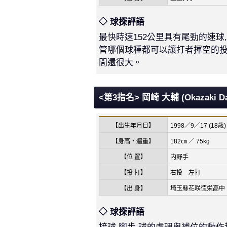
◇ 球探評語
最快時速152公里具有尾勁的速球
管哪個球種都可以讓打者揮空的投
間還很大。
<第3指名> 岡崎 大輔 (Okazaki
Da
【出生年月日】
1998／9／17 (18歳)
【身高・體重】
182㎝ ／ 75kg
【位 置】
内野手
【投 打】
右投 左打
【出 身】
埼玉縣花咲徳栄高中
◇ 球探評語