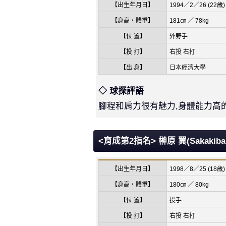
【出生年月日】
1994／2／26 (22歳)
【身高・體重】
181㎝ ／ 78kg
【位 置】
外野手
【投 打】
右投 右打
【出 身】
日本經濟大學
◇ 球探評語
腳程和肩力很有魅力,身體能力高
<育成第2指名> 榊原 翼(Sakakibara
【出生年月日】
1998／8／25 (18歳)
【身高・體重】
180㎝ ／ 80kg
【位 置】
投手
【投 打】
右投 右打