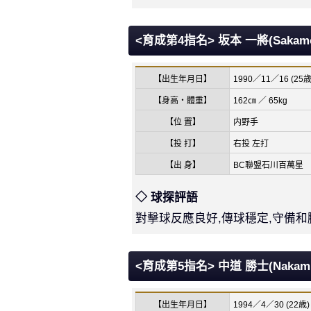
<育成第4指名> 坂本 一將(Sakamo
【出生年月日】
1990／11／16 (25歳
【身高・體重】
162㎝ ／ 65kg
【位 置】
内野手
【投 打】
右投 左打
【出 身】
BC聯盟石川百萬星
◇ 球探評語
對擊球反應良好,傳球穩定,守備
<育成第5指名> 中道 勝士(Nakamich
【出生年月日】
1994／4／30 (22歳)