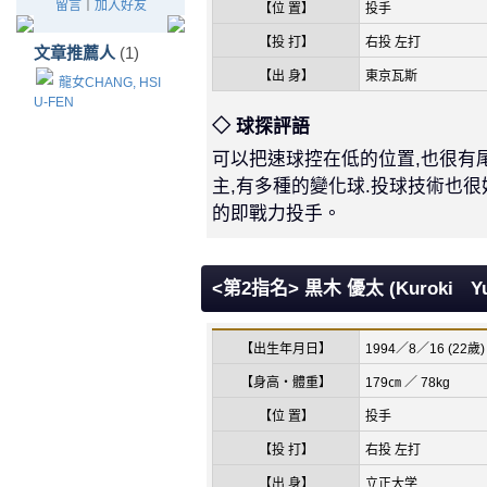
留言
｜
加入好友
【位 置】
投手
【投 打】
右投 左打
文章推薦人
(1)
【出 身】
東京瓦斯
龍女CHANG, HSI
U-FEN
◇ 球探評語
可以把速球控在低的位置,也很有
主,有多種的變化球.投球技術也很
的即戰力投手。
<第2指名> 黒木 優太 (Kuroki Yu
【出生年月日】
1994／8／16 (22歲)
【身高・體重】
179㎝ ／ 78kg
【位 置】
投手
【投 打】
右投 左打
【出 身】
立正大学