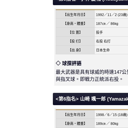
【出生年月日】
1992／11／2 (23歳)
【身高・體重】
187㎝ ／ 86kg
【位 置】
投手
【投 打】
右投 右打
【出 身】
日本生命
◇ 球探評語
最大武器是具有球威的時速147
與指叉球。即戦力正統派右投。
<第6指名> 山崎 颯一郎 (Yamazaki
【出生年月日】
1998／6／15 (18歳)
【身高・體重】
189㎝ ／ 80kg