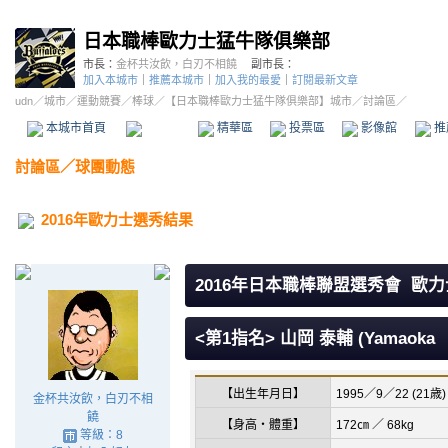
日本職棒歐力士猛牛隊俱樂部
市長：
金杯共汝飲，白刃不相饒
副市長：
加入本城市
｜
推薦本城市
｜
加入我的最愛
｜
訂閱最新文章
udn
／
城市
／
運動競賽
／
棒球
／
【日本職棒歐力士猛牛隊俱樂部】城市
／討論區／
本城市首頁
討論區
精華區
投票區
影像館
推
討論區
／
球團動態
2016年歐力士選秀結果
2016年日本職棒聯盟選秀會 歐
<第1指名> 山岡 泰輔 (Yamaoka T
【出生年月日】
1995／9／22 (21歳)
金杯共汝飲，白刃不相
饒
【身高・體重】
172㎝ ／ 68kg
等級：8