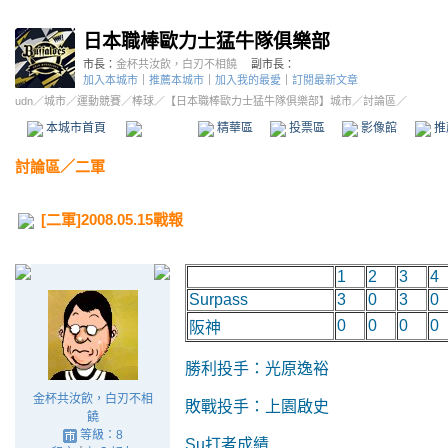
日本職棒歐力士猛牛隊俱樂部
市長：
金杯共汝飲，白刃不相饒
副市長：
加入本城市
｜
推薦本城市
｜
加入我的最愛
｜
訂閱最新文章
udn
／
城市
／
運動競賽
／
棒球
／
【日本職棒歐力士猛牛隊俱樂部】城市
／討論區／
本城市首頁
討論區
精華區
投票區
影像館
推
討論區
／
二軍
[二軍]2008.05.15戰報
1
2
3
4
Surpass
3
0
3
0
0
0
0
0
阪神
勝利投手：光原逸裕
金杯共汝飲，白刃不相
敗戰投手：上園啟史
饒
等級：8
Su打者成績