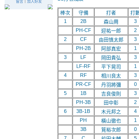
留言
｜
加入好友
棒次
守備
打者
打
1
2B
3
森山周
PH-CF
2
迎祐一郎
2
CF
3
由田慎太郎
PH-2B
1
阿部真宏
3
LF
3
岡田貴弘
LF-RF
1
平下晃司
4
RF
3
相川良太
PR-CF
0
丹羽將彌
5
1B
3
吉良俊則
PH-3B
2
田中彰
6
3B-1B
4
木元邦之
PH
1
橫山徹也
3B
0
筧裕次郎
7
C
5
前田大輔