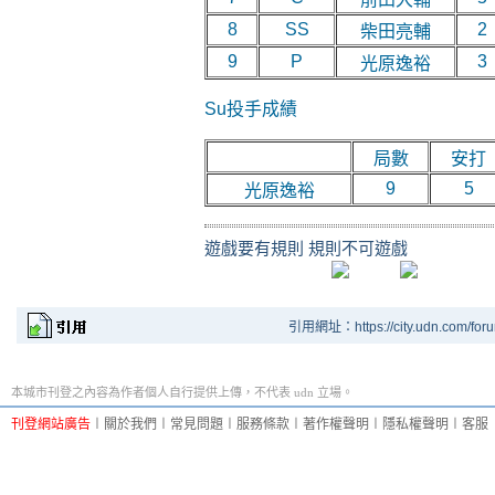
8
SS
2
柴田亮輔
9
P
3
光原逸裕
Su投手成績
局數
安打
9
5
光原逸裕
遊戲要有規則 規則不可遊戲
引用網址：https://city.udn.com/for
本城市刊登之內容為作者個人自行提供上傳，不代表 udn 立場。
刊登網站廣告
︱
關於我們
︱
常見問題
︱
服務條款
︱
著作權聲明
︱
隱私權聲明
︱
客服