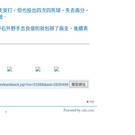
支安打，但也投出四次四死球，失去兩分，
戰．
其中右外野手吉良俊則就包辦了兩支，後續表
um/trackback.jsp?no=53388&aid=2830499
▲top
Powered by
udn.com