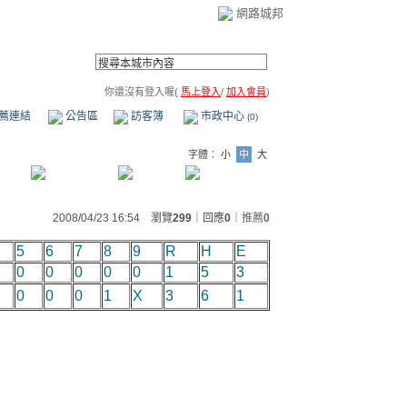
網路城邦
你還沒有登入喔(
馬上登入
/
加入會員
)
薦連結
公告區
訪客簿
市政中心
(0)
字體：
小
中
大
2008/04/23 16:54 瀏覽
299
｜回應
0
｜
推薦
0
5
6
7
8
9
R
H
E
0
0
0
0
0
1
5
3
0
0
0
1
X
3
6
1