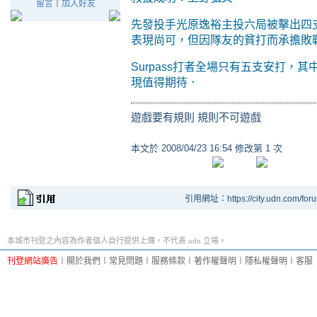
留言
｜
加入好友
先發投手光原逸裕主投六局被擊出四
表現尚可，但因隊友的貧打而承擔敗
Surpass打者全場只有五支安打，
現值得期待．
遊戲要有規則 規則不可遊戲
本文於
2008/04/23 16:54 修改第 1 次
引用網址：https://city.udn.com/for
本城市刊登之內容為作者個人自行提供上傳，不代表 udn 立場。
刊登網站廣告
︱
關於我們
︱
常見問題
︱
服務條款
︱
著作權聲明
︱
隱私權聲明
︱
客服