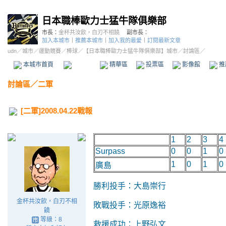
日本職棒歐力士猛牛隊俱樂部
市長：
金杯共汝飲，白刃不相饒
副市長：
加入本城市
｜
推薦本城市
｜
加入我的最愛
｜
訂閱最新文章
udn
／
城市
／
運動競賽
／
棒球
／
【日本職棒歐力士猛牛隊俱樂部】城市
／討論區／
本城市首頁
討論區
精華區
投票區
影像館
推
討論區
／
二軍
[二軍]2008.04.22戰報
1
2
3
4
Surpass
0
0
1
0
1
0
1
0
廣島
勝利投手：大島崇行
金杯共汝飲，白刃不相
敗戰投手：光原逸裕
饒
等級：8
救援成功：上野弘文