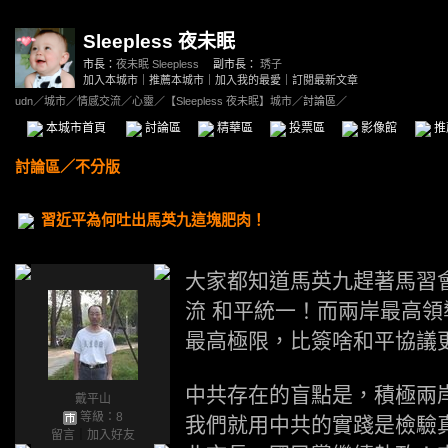
Sleepless 夜未眠
市長：
夜未眠 Sleepless
副市長：
琇子
加入本城市
｜
推薦本城市
｜
加入我的最愛
｜
訂閱最新文章
udn
／
城市
／
情感交流
／
心靈
／
【Sleepless 夜未眠】城市
／討論區／
本城市首頁
討論區
精華區
投票區
影像館
推
討論區
／
不分版
習近平為何吐出馬英九這塊肥肉！
大家都知道馬英九趕著馬習
流 和平統一！而兩岸最高
最高極限，比簽啥和平協議
中共存在的盲點是，積極兩
戴平山
等級：8
我們就用中共的實踐是檢驗
留言
｜
加入好友