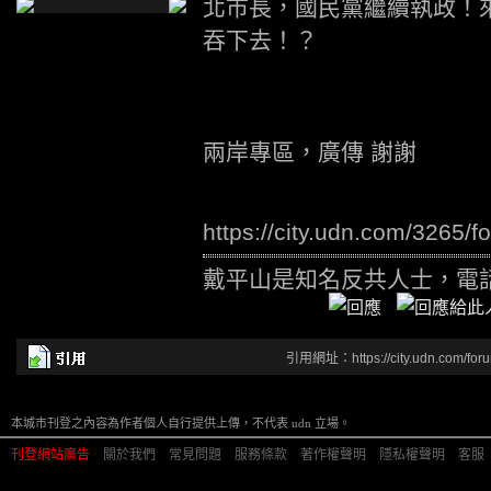
北市長，國民黨繼續執政！
吞下去！？
兩岸專區，廣傳 謝謝
https://city.udn.com/3265
戴平山是知名反共人士，電話 0
引用網址：https://city.udn.com/for
本城市刊登之內容為作者個人自行提供上傳，不代表 udn 立場。
刊登網站廣告
︱
關於我們
︱
常見問題
︱
服務條款
︱
著作權聲明
︱
隱私權聲明
︱
客服