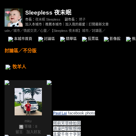
Sleepless 夜未眠
市長：
夜未眠 Sleepless
副市長：
琇子
加入本城市
｜
推薦本城市
｜
加入我的最愛
｜
訂閱最新文章
udn
／
城市
／
情感交流
／
心靈
／
【Sleepless 夜未眠】城市
／討論區／
本城市首頁
討論區
精華區
投票區
影像館
推
討論區
／
不分版
牧羊人
facebook photo
Paul Lai
mku
塔前芳草綠如茵
等級：8
浪漫巴黎默想神
留言
｜
加入好友
主愛千年十字架