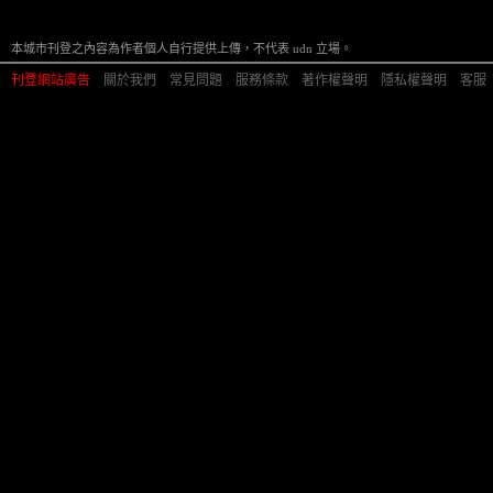
本城市刊登之內容為作者個人自行提供上傳，不代表 udn 立場。
刊登網站廣告
︱
關於我們
︱
常見問題
︱
服務條款
︱
著作權聲明
︱
隱私權聲明
︱
客服