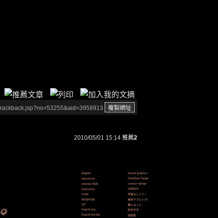
/trackback.jsp?no=53255&aid=3958913
2010/05/01 15:14
推薦
2