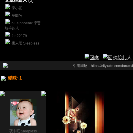
文章推薦人
(5)
李小花
莫問名
blue phoenix 學習
放手的人
fen22179
夜未眠 Sleepless
引用網址：https://city.udn.com/forum
曖昧~1
夜未眠 Sleepless