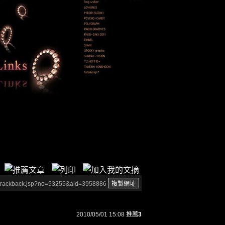
/trackback.jsp?no=53255&aid=3958886
2010/05/01 15:08
推薦
3