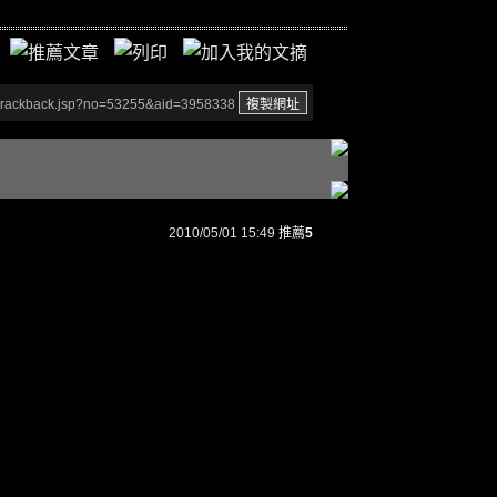
/trackback.jsp?no=53255&aid=3958338
2010/05/01 15:49
推薦
5