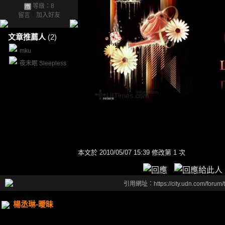
等級：8
留言
｜
加入好友
文章推薦人
(2)
mku
夜未眠 Sleepless
本文於
2010/05/07 15:39 修改第 1 次
引用網址：https://city.udn.com/forum
楊丞琳-曖昧