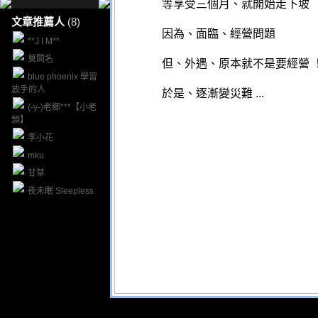
等享受三個月、就開始走下坡
文章推薦人
(8)
因為、面臨、經營問題
**J I M**
莫問名
但、外遇、原本就不是要經營 
blue phoenix 學習
放手的人
於是、逐漸變災難 ...
(-y-)老鄉***【小老
頭】
李小花
mku
甘草
夜未眠 Sleepless