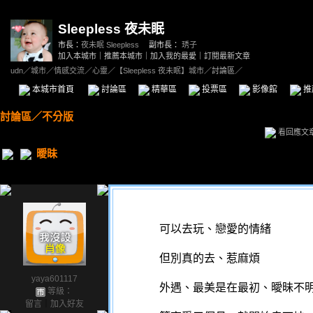
Sleepless 夜未眠
市長：
夜未眠 Sleepless
副市長：
琇子
加入本城市
｜
推薦本城市
｜
加入我的最愛
｜
訂閱最新文章
udn
／
城市
／
情感交流
／
心靈
／
【Sleepless 夜未眠】城市
／討論區／
本城市首頁
討論區
精華區
投票區
影像館
推
討論區
／
不分版
看回應文
曖昧
可以去玩、戀愛的情緒
但別真的去、惹麻煩
yaya601117
外遇、最美是在最初、曖昧不
等級：
留言
｜
加入好友