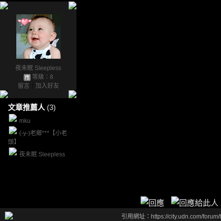
夜未眠 Sleepless
等級：8
留言
｜
加入好友
文章推薦人
(3)
mku
(-y-)老鄉***【小老
頭】
夜未眠 Sleepless
引用網址：https://city.udn.com/forum