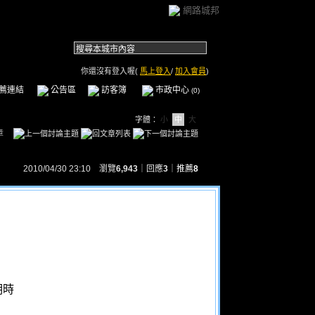
網路城邦
你還沒有登入喔(
馬上登入
/
加入會員
)
薦連結
公告區
訪客簿
市政中心
(0)
字體：
小
中
大
章
2010/04/30 23:10 瀏覽
6,943
｜回應
3
｜
推薦
8
明時