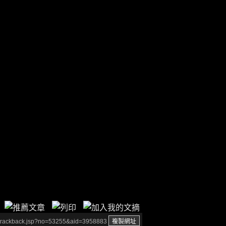
/trackback.jsp?no=53255&aid=3958883