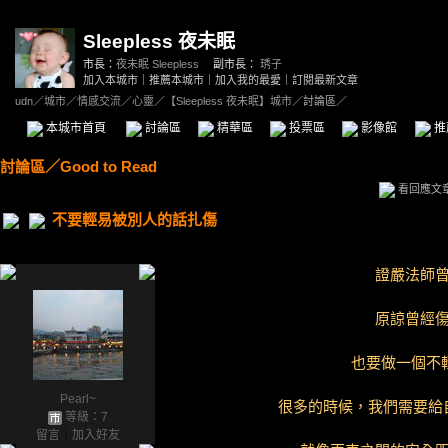
Sleepless 夜未眠
市長：
夜未眠 Sleepless
副市長：
琇子
加入本城市
｜
推薦本城市
｜
加入我的最愛
｜
訂閱最新文章
udn
／
城市
／
情感交流
／
心靈
／
【Sleepless 夜未眠】城市
／討論區／
本城市首頁
討論區
精華區
投票區
影像館
推
討論區
／
Good to Read
看回應文
不要輕易被別人的話扎傷
證嚴法師
原諒曾經
也要做一個不
Pearl~
很多的時候，我們需要給
等級：7
留言
｜
加入好友