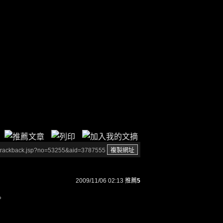
/trackback.jsp?no=53255&aid=3787555
2009/11/06 02:13
推薦
5
。