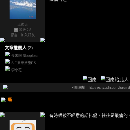
玉譚天
等級：8
留言
｜
加入好友
文章推薦人
(3)
夜未眠 Sleepless
S.F.果樂法施F.S.
李小花
引用網址：https://city.udn.com/forum
痛
有時候被不經意的話扎傷，往往是最痛的