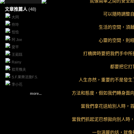
就像兩車之間的安全
文章推薦人
(48)
可以隨時調整
大同
伶玲
生活的空間，須
恰恰
阿 Joe
心靈的空間，則
安平
打橋牌時要把我們手中所
王茹鈺
Rainy
都要把它打
拾荒樵夫
S.F.果樂法施F.S.
人生亦然，重要的不是發生
李小花
方法和態度，假如我們轉身面
more...
當我們拿花送給別人時，
當我們抓起泥巴想拋向別人時
一句溫暖的話，就像