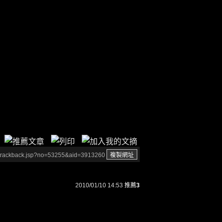
/trackback.jsp?no=53255&aid=3913260
2010/01/10 14:53
推薦
3