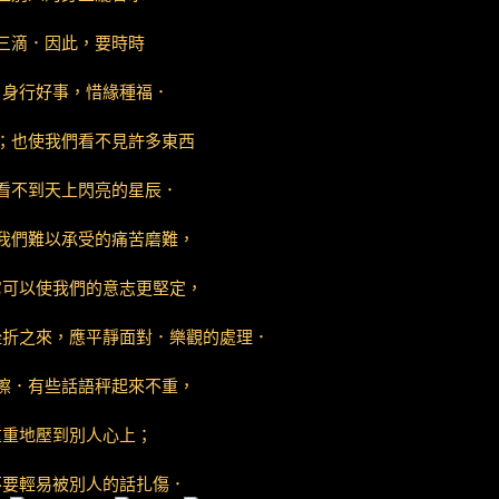
三滴．因此，要時時
．身行好事，惜緣種福．
；也使我們看不見許多東西
看不到天上閃亮的星辰．
我們難以承受的痛苦磨難，
它可以使我們的意志更堅定，
挫折之來，應平靜面對．樂觀的處理．
擦．有些話語秤起來不重，
重重地壓到別人心上；
不要輕易被別人的話扎傷．