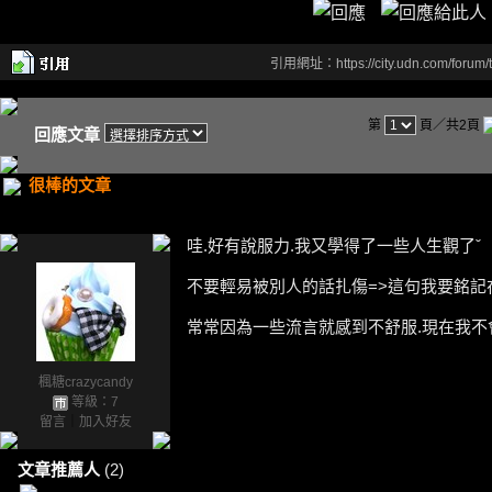
引用網址：https://city.udn.com/forum
第
頁／共2頁
回應文章
很棒的文章
哇.好有說服力.我又學得了一些人生觀了ˇ
不要輕易被別人的話扎傷=>這句我要銘記在
常常因為一些流言就感到不舒服.現在我不
楓糖crazycandy
等級：7
留言
｜
加入好友
文章推薦人
(2)