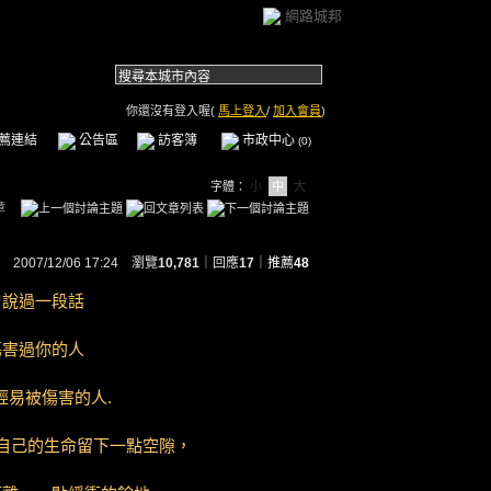
網路城邦
你還沒有登入喔(
馬上登入
/
加入會員
)
薦連結
公告區
訪客簿
市政中心
(0)
字體：
小
中
大
章
2007/12/06 17:24 瀏覽
10,781
｜回應
17
｜
推薦
48
曾說過一段話
傷害過你的人
輕易被傷害的人.
自己的生命留下一點空隙，