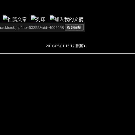
/trackback.jsp?no=53255&aid=4002958
2010/05/01 15:17
推薦
3