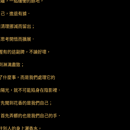
距離，一點緩衝的餘地，
自己，進退有據．
藉清理挪減而留出；
經思考開悟而擴展．
握有的這副牌，不論好壞，
到淋漓盡致；
了什麼事，而是我們處理它的
向陽光，就不可能陷身在陰影裡．
首先聞到花香的是我們自己；
，首先弄髒的也是我們自己的手．
往別人的身上灑香水，