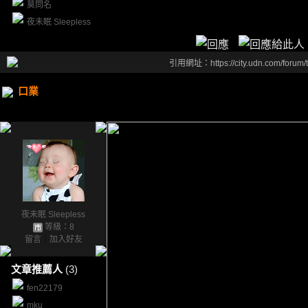
莫問名
夜未眠 Sleepless
引用網址：https://city.udn.com/forum
口業
夜未眠 Sleepless
等級：8
留言
｜
加入好友
文章推薦人
(3)
fen22179
mku