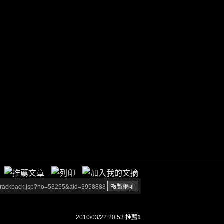
/trackback.jsp?no=53255&aid=3958888
2010/03/22 20:53
推薦
1