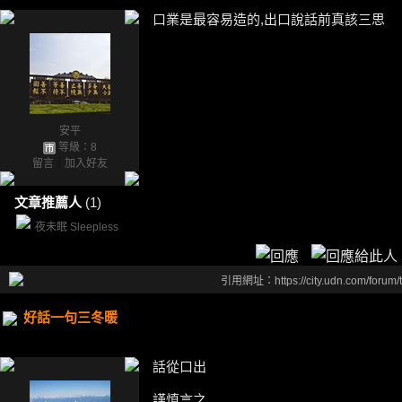
口業是最容易造的,出口說話前真該三思
安平
等級：8
留言
｜
加入好友
文章推薦人
(1)
夜未眠 Sleepless
引用網址：https://city.udn.com/forum
好話一句三冬暖
話從口出
謹慎言之