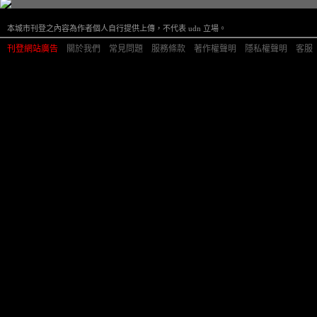
本城市刊登之內容為作者個人自行提供上傳，不代表 udn 立場。
刊登網站廣告
︱
關於我們
︱
常見問題
︱
服務條款
︱
著作權聲明
︱
隱私權聲明
︱
客服