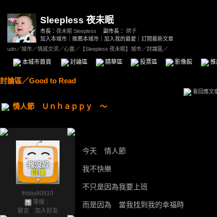
Sleepless 夜未眠
市長：
夜未眠 Sleepless
副市長：
琇子
加入本城市
｜
推薦本城市
｜
加入我的最愛
｜
訂閱最新文章
udn
／
城市
／
情感交流
／
心靈
／
【Sleepless 夜未眠】城市
／討論區／
本城市首頁
討論區
精華區
投票區
影像館
推
討論區
／
Good to Read
看回應文
情人節 Ｕｎｈａｐｐｙ ～
今天 情人節
我不快樂
不只是因為我要上班
friday80910
等級：
而是因為 當我找到我的幸福時
留言
｜
加入好友