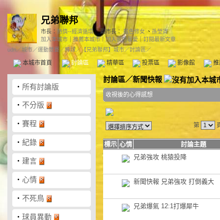
兄弟聯邦
市長：
熱情--經濟循環
副市長：
藍色修女
、
孫塋寊
加入本城市
｜
推薦本城市
｜
加入我的最愛
｜
訂閱最新文章
udn
／
城市
／
運動競賽
／
棒球
／
【兄弟聯邦】城市
／討論區／
本城市首頁
討論區
精華區
投票區
影像館
推
討論區
／
新聞快報
‧
所有討論版
收視後的心得感想
‧
不分版
‧
賽程
第
‧
紀錄
標示
心情
討論主題
兄弟強攻 桃猿投降
‧
建言
‧
心情
新聞快報 兄弟強攻 打倒義大
‧
不死鳥
兄弟爆氣 12:1打爆犀牛
‧
球員異動