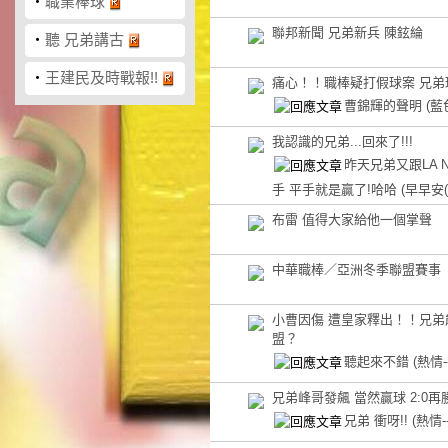
‧
職業棒球
聯邦新聞 兄弟新兵 陳鉉綸
‧
聽 兄弟講古
‧
王建民及時戰報!!
痛心！！職棒疑打假球案 兄弟
曹錦輝的聲明
(藍
我認識的兄弟...回來了!!!
昨天兄弟又跟LA 
手 平手就是贏了!哈哈
(早早安(
布雷 值得大家給他一個掌聲
中華職棒／亞洲冬季聯盟賽事 
小曹因傷 遭皇家釋出！！兄弟
盟？
聽起來不錯
(熱情
兄弟峰哥發飆 當然贏球 2:0再
兄弟 衝呀!!
(熱情