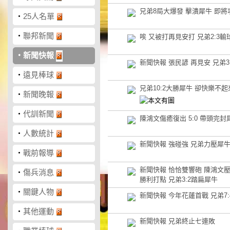
兄弟8局大爆發 擊潰犀牛 即將
‧
25人名單
‧
聯邦新聞
唉 又被打再見安打 兄弟2:3輸
‧
新聞快報
新聞快報 張民諺 再見安 兄弟3
‧
遠見棒球
兄弟10:2大勝犀牛 卻快樂不起
‧
新聞晚報
‧
代訓新聞
陳鴻文傷癒復出 5:0 帶頭完封
‧
人數統計
新聞快報 強碰強 兄弟力壓犀牛5
‧
戰前報導
新聞快報 恰恰雙響砲 陳鴻文壓
‧
傷兵消息
勝利打點 兄弟3:2踏扁犀牛
‧
關鍵人物
新聞快報 今年花蓮首戰 兄弟7:
‧
其他運動
新聞快報 兄弟終止七連敗