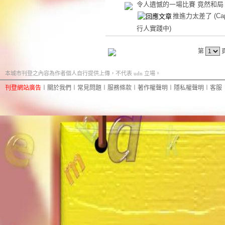
令人遺憾的一場比賽 竟然和局
推進力太差了
(Ca
行人實踐中)
第
本城市刊登之內容為作者個人自行提供上傳，不代表 udn 立場。
刊登網站廣告
︱
關於我們
︱
常見問題
︱
服務條款
︱
著作權聲明
︱
隱私權聲明
︱
客服