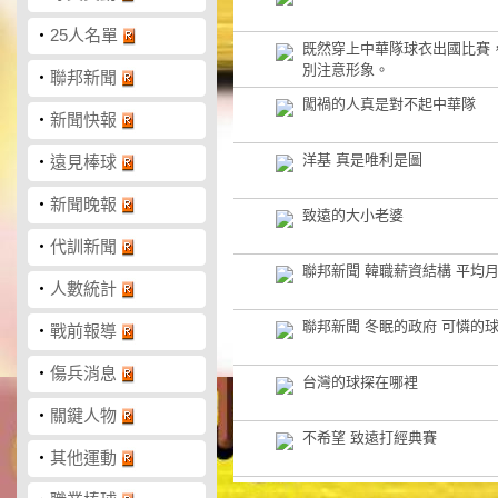
‧
25人名單
既然穿上中華隊球衣出國比賽
別注意形象。
‧
聯邦新聞
闖禍的人真是對不起中華隊
‧
新聞快報
洋基 真是唯利是圖
‧
遠見棒球
‧
新聞晚報
致遠的大小老婆
‧
代訓新聞
聯邦新聞 韓職薪資結構 平均月
‧
人數統計
聯邦新聞 冬眠的政府 可憐的
‧
戰前報導
‧
傷兵消息
台灣的球探在哪裡
‧
關鍵人物
不希望 致遠打經典賽
‧
其他運動