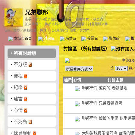
兄弟聯邦
市長：
熱情--經濟循環
副市長：
藍色修女
、
孫塋寊
加入本城市
｜
推薦本城市
｜
加入我的最愛
｜
訂閱最新文章
udn
／
城市
／
運動競賽
／
棒球
／
【兄弟聯邦】城市
／討論區／
本城市首頁
討論區
精華區
投票區
影像館
推
討論區
（
所有討論版
）
‧
所有討論版
主題
2,0
‧
不分版
第
頁
‧
賽程
標示
心情
討論主題
‧
紀錄
聯邦新聞 道奇的 春訓基地
‧
建言
聯邦新聞 兄弟春訓近況
‧
心情
聯邦新聞 恰恰的手傷 似乎還
‧
不死鳥
‧
球員異動
大聯盟球員愛惜羽毛 台灣的呢