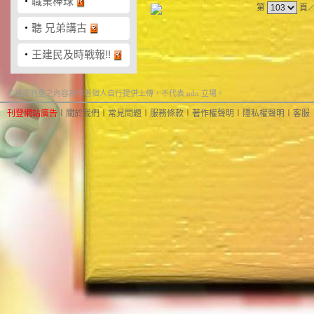
‧
職業棒球
第
頁
‧
聽 兄弟講古
‧
王建民及時戰報!!
本城市刊登之內容為作者個人自行提供上傳，不代表 udn 立場。
刊登網站廣告
︱
關於我們
︱
常見問題
︱
服務條款
︱
著作權聲明
︱
隱私權聲明
︱
客服