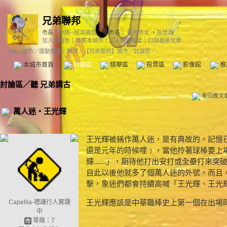
兄弟聯邦
市長：
熱情--經濟循環
副市長：
藍色修女
、
孫塋寊
加入本城市
｜
推薦本城市
｜
加入我的最愛
｜
訂閱最新文章
udn
／
城市
／
運動競賽
／
棒球
／
【兄弟聯邦】城市
／討論區／
本城市首頁
討論區
精華區
投票區
影像館
推
討論區
／
聽 兄弟講古
看回應文
萬人迷‧王光輝
王光輝被稱作萬人迷，是有典故的。記憶
還是元年的時候哩﹞，當他拎著球棒要上
輝......」，期待他打出安打或全壘打
自此以後他就多了個萬人迷的外號。而且
擊，象迷們都會持續高喊「王光輝、王光輝.
王光輝應該是中華職棒史上第一個在出場
Capellia-禮讓行人實踐
中
等級：7