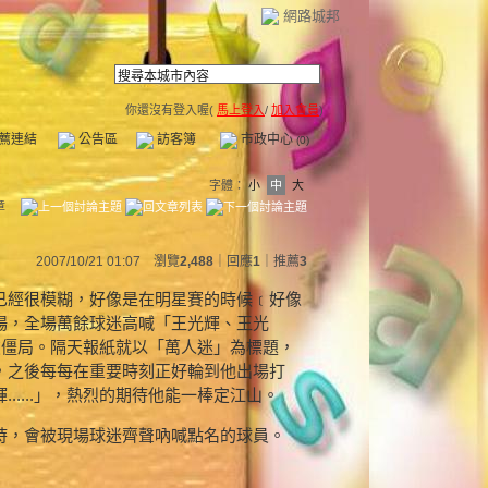
網路城邦
你還沒有登入喔(
馬上登入
/
加入會員
)
薦連結
公告區
訪客簿
市政中心
(0)
字體：
小
中
大
章
2007/10/21 01:07 瀏覽
2,488
｜回應
1
｜
推薦
3
已經很模糊，好像是在明星賽的時候﹝好像
場，全場萬餘球迷高喊「王光輝、王光
來突破僵局。隔天報紙就以「萬人迷」為標題，
，之後每每在重要時刻正好輪到他出場打
.....」，熱烈的期待他能一棒定江山。
時，會被現場球迷齊聲吶喊點名的球員。