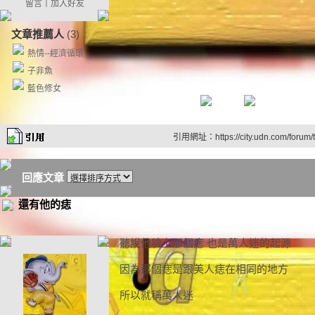
留言
｜
加入好友
文章推薦人
(3)
熱情--經濟循環
子非魚
藍色修女
引用網址：https://city.udn.com/forum
回應文章
還有他的痣
聽說他臉上那個痣 也是萬人迷的起源
因為那個痣是跟美人痣在相同的地方
所以就稱萬人迷