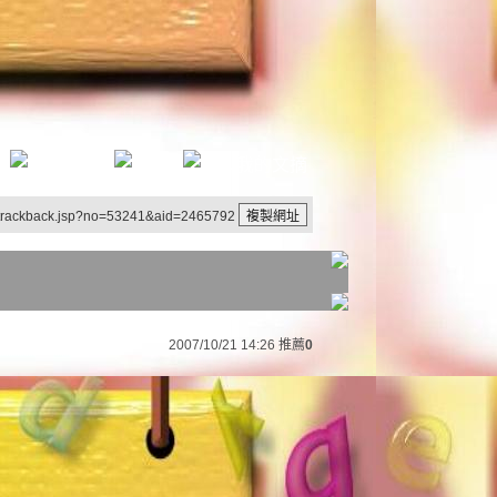
/trackback.jsp?no=53241&aid=2465792
2007/10/21 14:26
推薦
0