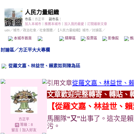
人民力量組織
市長：
方正平
副市長：
加入本城市
｜
推薦本城市
｜
加入我的最愛
｜
訂閱最新文章
udn
／
城市
／
政治社會
／
社會團體
／
【人民力量組織】城市
／討論區／
本城市首頁
討論區
精華區
投票區
影像館
推
討論區
／
方正平大大專欄
從羅文嘉、林益世、賴素如到陳為廷
引用文章
從羅文嘉、林益世、
文章歡迎完整轉寄、轉貼、
【從羅文嘉、林益世、賴
馬團隊
“又”
出事了。這次是賴
方正平
污。
等級：8
留言
｜
加入好友