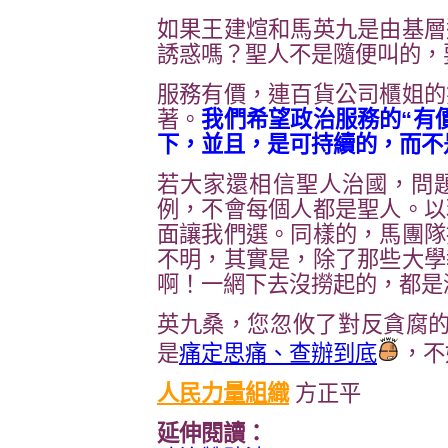
如果王建煊和馬英九是由基層
誘惑嗎？聖人不是隨便叫的，
服務有價，連百貨公司櫃姐的
著。
我們希望政治服務的“有
下，並且，是可持續的，而不
若大家還相信聖人治國，問
例，不會每個人都是聖人。以
面讓我們選。同樣的，馬團隊
不明，其實是，除了那些大學
啊！一網下去沒撈起的，都是
英九桑，您忽攸了對反貪腐的
是
痛定思痛、查辦到底
，不
人民力量組織
方正平
延伸閱讀：