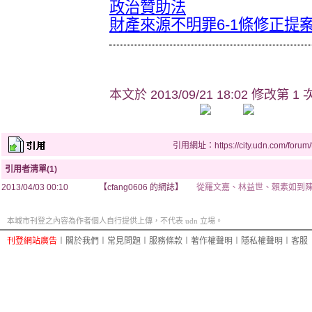
政治贊助法
財產來源不明罪6-1條修正提
本文於
2013/09/21 18:02 修改第 1 
引用網址：https://city.udn.com/forum
引用者清單(1)
2013/04/03 00:10
【cfang0606 的網誌】
從羅文嘉、林益世、賴素如到
本城市刊登之內容為作者個人自行提供上傳，不代表 udn 立場。
刊登網站廣告
︱
關於我們
︱
常見問題
︱
服務條款
︱
著作權聲明
︱
隱私權聲明
︱
客服