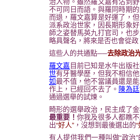
治人物。雖然羅文嘉有沾到野
不可同日而語。與羅同時期的
而退，羅文嘉算是好運了，但
派系政治世家，因長期形象好
師之姿替馬英九打官司，也步
略具聲名，將來是否也會從政
這些人的共通點──
去
除政治
羅文嘉
目前已知是水牛出版社
世
有牙醫學歷，但我不相信他
如
最不值，他不當議員還是能
作上，已經回不去了。
陳為廷
通過選舉的試煉。
畸形的選舉政治，民主成了金
最重要！
你我及很多人都瞧不
出
“好人”
，沒想到最後選出的
有人提供我們一種叫做“政治