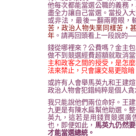
他每次都能當選公職的義務，
盡全力讓自己當選。當投入大
或非法，最後一翻兩瞪眼，
苦，政治人物失業同樣苦，甚
年
。請再回頭看上一段說的─
錢從哪裡來？公費嗎？金主包
做不到競選經費超額就取消當
主和政客之間的授受，是怎麼
法來禁止，只會讓交易更陰暗
或許有人會舉馬英九和王建煊
政治人物會犯錯純粹是個人貪
我只能說他們兩位命好。王建
九更是有陳水扁幫他助選。整
英九，這若是用錢買競選廣
也，即便如此，
馬英九仍然要
才能當選總統。