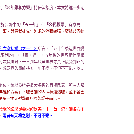
的
「50年維和方案」
持保留態度，本文將進一步闡
實施步驟中的
「五十年」
和
「公民投票」
有意見。
一事，與黃武雄先生追求的消彌統獨、藍綠歧異絲
和方案初議（之一）》
所言，「五十年後這世界變
以限制的」，其實，連三、五年後的世界是什麼樣
的次貸風暴，一直到年底全世界才真正感受到它的
。想要靠入憲維持五十年不變，不但不可能，以此
。
地位，總以為這是最大多數的直接民意，所有人都
0年維和方案」，喊台獨的人照樣繼續喊，並不會因
是多一次大型動員的吵架場子而已。
黃版的結果是要求的是美、中、台、統、獨各方不
，
兩者有天壤之別，不可不察。