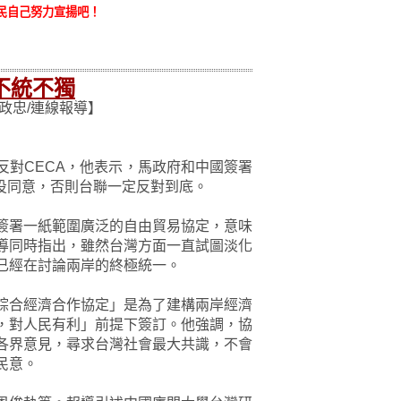
民自己努力宣揚吧！
不統不獨
政忠/連線報導】
反對CECA，他表示，馬政府和中國簽署
公投同意，否則台聯一定反對到底。
簽署一紙範圍廣泛的自由貿易協定，意味
導同時指出，雖然台灣方面一直試圖淡化
已經在討論兩岸的終極統一。
綜合經濟合作協定」是為了建構兩岸經濟
，對人民有利」前提下簽訂。他強調，協
各界意見，尋求台灣社會最大共識，不會
民意。