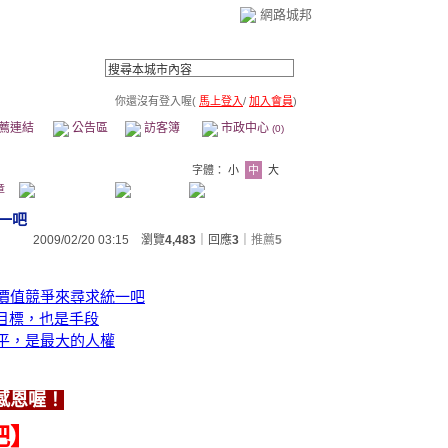
網路城邦
你還沒有登入喔(
馬上登入
/
加入會員
)
薦連結
公告區
訪客簿
市政中心
(0)
字體：
小
中
大
章
一吧
2009/02/20 03:15 瀏覽
4,483
｜回應
3
｜
推薦
5
以價值競爭來尋求統一吧
是目標，也是手段
和平，是最大的人權
感恩喔！
吧】