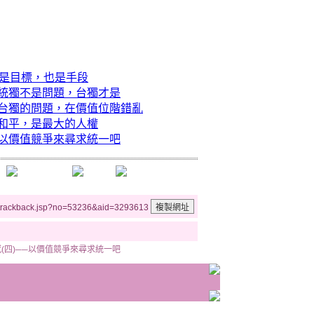
只是目標，也是手段
─統獨不是問題，台獨才是
─台獨的問題，在價值位階錯亂
─和平，是最大的人權
─以價值競爭來尋求統一吧
/trackback.jsp?no=53236&aid=3293613
(四)──以價值競爭來尋求統一吧