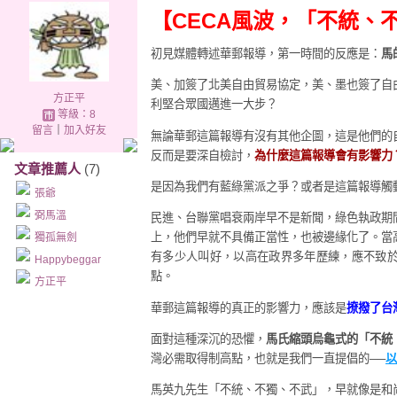
【CECA風波，「不統、
初見媒體轉述華郵報導，第一時間的反應是：
馬
美、加簽了北美自由貿易協定，美、墨也簽了自
方正平
利堅合眾國邁進一大步？
等級：8
留言
｜
加入好友
無論華郵這篇報導有沒有其他企圖，這是他們的
反而是要深自檢討，
為什麼這篇報導會有影響力
文章推薦人
(7)
是因為我們有藍綠黨派之爭？或者是這篇報導觸
張爺
弼馬溫
民進、台聯黨唱衰兩岸早不是新聞，綠色執政期
上，他們早就不具備正當性，也被邊緣化了。當
獨孤無劍
有多少人叫好，以高在政界多年歷練，應不致
Happybeggar
點。
方正平
華郵這篇報導的真正的影響力，應該是
撩撥了台
面對這種深沉的恐懼，
馬氏縮頭烏龜式的「不統
灣必需取得制高點，也就是我們一直提倡的──
以
馬英九先生「不統、不獨、不武」，早就像是和