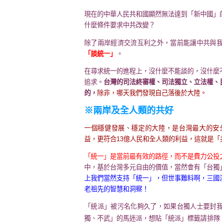
現在的中華人民共和國顯然無法達到「新中國」
什麼條件要求中共改變？
除了兩岸經濟交流互利之外，當前能讓中共與
「談統一」
。
在尋求統一的進程上，沒什麼不能談的，沒什麼
追求。
台灣的司法終審權、司法獨立、立法權、
的，
除非，哪天我們發現自己落後於大陸。
※兩岸及全人類的共好
一個穩健發展、穩定的大陸，是台灣最大的安全
益，更符合13億人民和全人類的利益，這就是「
「統一」是當前最有效的路徑，而不是費力公投
中，基於台灣多元自由的價值，當然會有「台獨
上我們當然支持「統一」，但世事難料啊，三國
老祖先的智慧和洞察！
「統派」被污名化夠久了，如果台獨人士要封
獨、不武」的馬迷派，想貼「統派」標籤請排隊