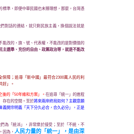
的標準，即便中華民國也未臻理想，那麼，台灣憑
我們對話的連結，就只剩民族主義，換個說法就是
不能改的，旗、號、代表權，不能改的是對價值的
民主選舉、充份的自由、政黨政治等，就是不能改
保障；追尋「新中國」最符合2300萬人民的利
共好」。
之後的「50年維和方案」。
在追尋「統一」的進程
」存在的空間。至於
將來兩岸終局如何？主觀意願
演義開宗明義「天下分久必合，合久必分」，正是
我們為「統派」，非常樂於接受；至於「不統、不
人民力量的「統一」，是由深
。因為，