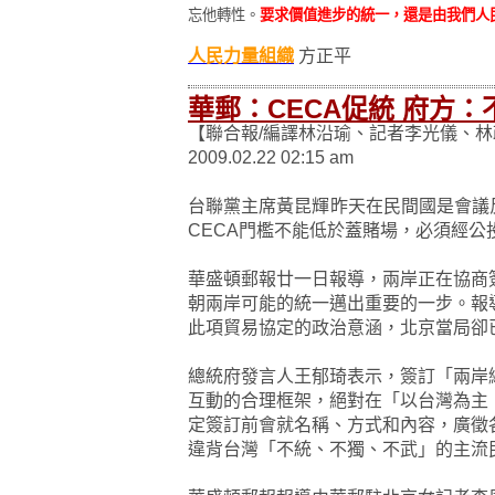
忘他轉性。
要求價值進步的統一，還是由我們人
人民力量組織
方正平
華郵：CECA促統 府方：
【聯合報/編譯林沿瑜、記者李光儀、林
2009.02.22 02:15 am
台聯黨主席黃昆輝昨天在民間國是會議
CECA門檻不能低於蓋賭場，必須經
華盛頓郵報廿一日報導，兩岸正在協商
朝兩岸可能的統一邁出重要的一步。報
此項貿易協定的政治意涵，北京當局卻
總統府發言人王郁琦表示，簽訂「兩岸
互動的合理框架，絕對在「以台灣為主
定簽訂前會就名稱、方式和內容，廣徵
違背台灣「不統、不獨、不武」的主流