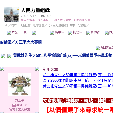
人民力量組織
市長：
方正平
副市長：
加入本城市
｜
推薦本城市
｜
加入我的最愛
｜
訂閱最新文章
udn
／
城市
／
政治社會
／
社會團體
／
【人民力量組織】城市
／討論區／
本城市首頁
討論區
精華區
投票區
影像館
推
討論區
／
方正平大大專欄
看回應文
黃武雄先生之50年和平協議雜感(四)──以價值競爭來尋求統
引用文章：
黃武雄先生之50年和平協議雜感(四)──
為了2300萬同胞的幸福，統一，不僅只
黃武雄先生之50年和平協議雜感(三)──
文章歡迎完整轉寄、轉貼、轉載。
方正平
等級：8
【以價值競爭來尋求統一
留言
｜
加入好友