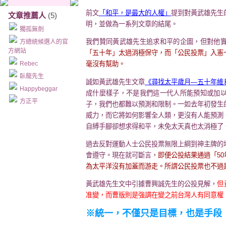
前文
「和平，是最大的人權」
提到對黃武雄先生
文章推薦人
(5)
明，並做為一系列文章的結尾。
獨孤無劍
我們贊同黃武雄先生追求和平的企圖，但對他
方總統候選人的官
方網站
「五十年」太過消極保守，而「公民投票」入憲
Rebec
毫沒有幫助。
臥龍先生
誠如黃武雄先生文章
《尋找太平歲月—五十年維
Happybeggar
成什麼樣子，不是我們這一代人所能預知或加
方正平
子，我們也都難以預測和限制。一如去年初發生
威力，而它將如何影響全人類，更沒有人能預測
自縛手腳卻想求得和平，未免太天真也太消極了
過去反對運動人士公民投票無限上綱到神主牌的
會遵守。現在就可斷言，
即便公投結果通過「5
為太平洋沒有加蓋而游走。所謂公民投票也不過
黃武雄先生文中引據曹興誠先生的公投見解，
但
准變，而曹版則是強調在變之前台灣人有同意權
※統一，不僅只是目標，也是手段