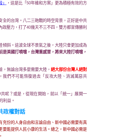
段」
，這是比「50年維和方案」更為積極有效的方
安全的台灣。八二三砲戰的時空背景，正好是中共
內政壓力，打了40幾天不三不四，雙方都宣傳勝利
陸傾斜。這波全球不景氣之後，大陸只會更加成為
前是美國打噴嚏，台灣重感冒，將來大陸打噴嚏，
驗，無論台灣多麼需要大陸，
絕大部份台灣人絕對
，我們不可能恢復過去「反攻大陸、消滅萬惡共
的中共呢？或是，從現在開始，就以「統一」展開一
人的利益。
共政權對話
有充份的人身自由和言論自由、新中國必需要有真
更要能提供人民小康的生活。總之，新中國必需是
。