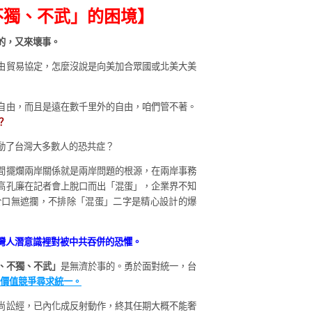
不獨、不武」的困境】
的，又來壞事。
由貿易協定，怎麼沒說是向美加合眾國或北美大美
自由，而且是遠在數千里外的自由，咱們管不著。
？
動了台灣大多數人的恐共症？
間擺爛兩岸關係就是兩岸問題的根源，在兩岸事務
高孔廉在記者會上脫口而出「混蛋」，企業界不知
於口無遮攔，不排除「混蛋」二字是精心設計的爆
灣人潛意識裡對被中共吞併的恐懼。
、不獨、不武」
是無濟於事的。勇於面對統一，台
價值競爭尋求統一。
尚訟經，已內化成反射動作，終其任期大概不能奢