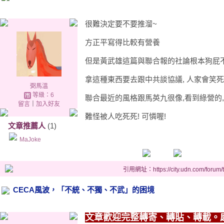
很難決定要不要推溜~
方正平寫得比較有營養
但是黃武雄這篇與聯合報的社論根本狗屁不
拿這種東西要去跟中共談協議, 人家會笑死
弼馬溫
等級：6
聯合最近的風格跟馬英九很像,看到綠營的,2
留言
｜
加入好友
難怪被人吃死死! 可憐喔!
文章推薦人
(1)
MaJoke
引用網址：https://city.udn.com/forum
CECA風波，「不統、不獨、不武」的困境
文章歡迎完整轉寄、轉貼、轉載。