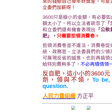
來的錢給自己發年終獎金，可是
立委們加薪呀！
3600只是極小的金額，有必要
額太小了，所以立法者疏忽了
「
和立委們還有機會表現出
「公款
肥」，
只需要拒領消費卷。
拒領消費卷並不違法，消費卷促
統、政務官、立法委員們的少領
可展現反省的誠意。也別再搞領
給特別費夠多了，
不必再矯情領
反自肥，這小小的3600
劑，領與不領，
To be, 
question.
人民力量組織
方正平