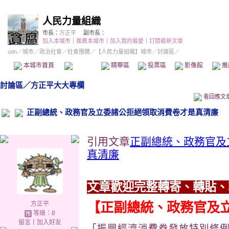
人民力量組織
市長：
方正平
副市長：
加入本城市
｜
推薦本城市
｜
加入我的最愛
｜
訂閱最新文章
udn
／
城市
／
政治社會
／
社會團體
／
【人民力量組織】城市
／討論區／
本城市首頁
討論區
精華區
投票區
影像館
推
討論區
／
方正平大大專欄
看回應文
正副總統、政務官及立委諸公拒絕領取消費卷才是真清廉
引用文章
正副總統、政務官及
真清廉
文章歡迎完整轉寄、轉貼、
【正副總統、政務官及
方正平
等級：8
留言
｜
加入好友
「振興經濟消費券發放特別條