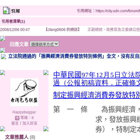
引用網址：https://city.udn.com/forum
引用者清單(1)
2008/12/06 00:47
【cfang0606 的網誌】
正副總統、政務官及立委諸公拒
回應文章
立法院通過的「振興經濟消費券發放特別條例」全文，沒有反自
中華民國
97年12月5日立
過（公報初稿資料，正確條
制定振興經濟消費券發放特
第 一 條 為振興經濟，
Happybeggar
等級：8
求，發放振興
留言
｜
加入好友
券），特制定
文章推薦人
(8)