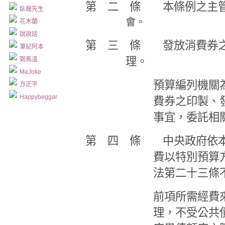
第 二 條 本條例之主管
臥龍先生
會。
花木蘭
說說話
第 三 條 發放消費券之
筆記阿本
理。
弼馬溫
MaJoke
預算編列機關
方正平
Happybeggar
費券之印製、
事宜，委託相
第 四 條 中央政府依本
費以特別預算
法第二十三條
前項所需經費
理，不受公共