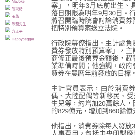
MaJoke
案」，明年3月底前出生、
說說話
落日期限為明年9月30日。
張爺
將召開臨時院會討論消費券
臥龍先生
把特別預算案送立法院。
方正平
Happybeggar
行政院幕僚指出，主計處負
費券發放特別預算案」，主
商修正最後預算金額後，趕
業準備時間；他強調，政府
費券在農曆年前發放的目標
主計官員表示，由於消費
偶、大陸配偶等新移民、受
生兒等，約增加20萬餘人
的829億元，增加到860餘億
他指出，消費券除每人發放3
人事費用，包括中央印製廠印