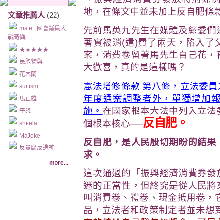
地，在條文中並未加上反自肥條
文章推薦人
(22)
mate : 國會議員大
先前馬英九先生在媒體及綠委們
戰奇觀
著實被消(遣)費了兩天，陷入
★★★★★
案，消費卷留著馬先生自己花，
民胞物與
大歡喜，真的是這樣嗎？
花木蘭
憲法增修條款
第八條，立法委員
sunism
年度通案調整者外，單獨增加
馬正雄
施。
在國家根本大法中列入立法
平議
反自肥。
個根本核心──
sheela
MaJoke
反自肥，是人民殷切期盼的結果
反貪腐反造神
求。
more...
這次通過的「振興經濟消費券發
迷的正當性，但終究是從人民將
叫消費卷、禮卷、現金抵用卷，
品，立法者和政策制定者並未想