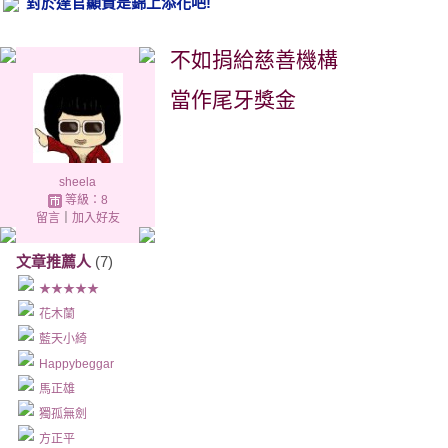
對於達官顯貴是錦上添花吧!
不如捐給慈善機構
當作尾牙獎金
sheela
等級：8
留言
｜
加入好友
文章推薦人
(7)
★★★★★
花木蘭
藍天小綺
Happybeggar
馬正雄
獨孤無劍
方正平