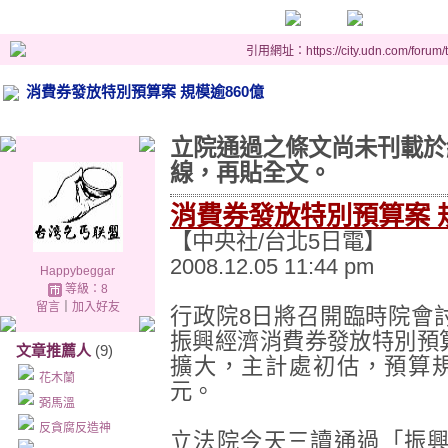
引用網址：https://city.udn.com/forum
消費券發放特別預算案 規模逾860億
立院通過之條文尚未刊載於
線，再貼全文。
消費券發放特別預算案 規
【中央社/台北5日電】
2008.12.05 11:44 pm
Happybeggar
等級：8
留言
｜
加入好友
行政院8日將召開臨時院會
振興經濟消費券發放特別預
文章推薦人
(9)
擴大，主計處初估，預算規
花木蘭
元。
弼馬溫
反貪腐反造神
立法院今天三讀通過「振