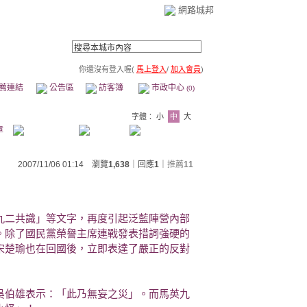
網路城邦
你還沒有登入喔(
馬上登入
/
加入會員
)
薦連結
公告區
訪客簿
市政中心
(0)
字體：
小
中
大
章
2007/11/06 01:14 瀏覽
1,638
｜回應
1
｜
推薦
11
九二共識」等文字，再度引起泛藍陣營內部
。除了國民黨榮譽主席連戰發表措詞強硬的
宋楚瑜也在回國後，立即表達了嚴正的反對
吳伯雄表示：「此乃無妄之災」。而馬英九