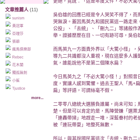
更絕，竟說：「這是年度文件，不必大驚
文章推薦人
(11)
吳伯雄的回應已經是令人哭笑不得了，而
sunism
哭無淚。蓋因馬英九和國民黨這一路走來
黃冠軍
公投」、「去統」、「刪九二」等諸般作
亞理莎
舉。證據歷歷在目、一切有跡可尋，吳伯
張爺
而馬英九一方面責外界以「大驚小怪」，
瘋馬俱樂部
導九二共識都沒人重視，現在這麼多人護
Rebec
氣，誰能說他不是第二個陳水扁？
花木蘭
獨孤無劍
今日馬英九之「不必大驚小怪！」對照昔
小鯊
度，實讓人感到驚懼。過去王聖人「馬+
Tjustice
扁」等評語，可謂絲毫不假。
more...
二零零八總統大選勝負誰屬，尚未可知；
楚。但是可以肯定的是，馬陣營嫌「選票
「連轟帶掃」地趕走一堆，深藍眷村的老
被「連玩帶耍」地整死無數。
所以，與其說國民黨這次「去統、刪九二