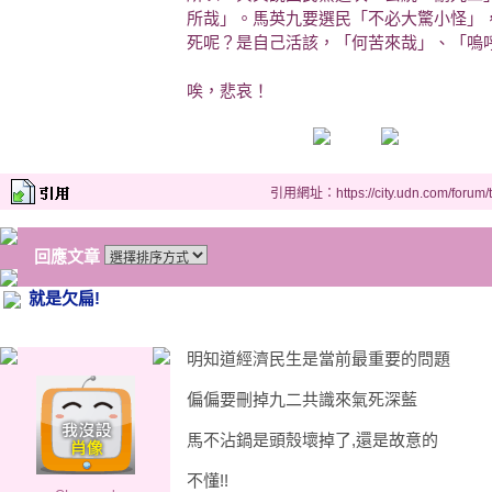
所哉」。馬英九要選民「不必大驚小怪」
死呢？是自己活該，「何苦來哉」、「嗚
唉，悲哀！
引用網址：https://city.udn.com/forum
回應文章
就是欠扁!
明知道經濟民生是當前最重要的問題
偏偏要刪掉九二共識來氣死深藍
馬不沾鍋是頭殼壞掉了,還是故意的
不懂!!