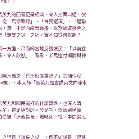
小怪」！
馬英九的回答更是經典，令人拍案叫絕、欲
，從「馬修路線」、「台獨選項」、「返聯
為，無一不是向綠營靠攏，以期騙取選票之
雄「無妄之災」之詞，實不知從何說起？
另一方面，吊而啷當地反譏選民：「以前宣
盤，令人欣慰」。看看，老馬這付嘴臉與神
日陳水扁之「有那麼嚴重嗎？」其酷似程
扁=騙」、李大師「馬英九是會講英文的陳水
馬英九和國民黨打的什麼算盤，也沒人清
太多」這是絕對的。於是乎，泛藍選民被
伯伯被「連激帶氣」地嘔死一批，中間選民
」之舉是「無妄之災」，倒不如說是「得其