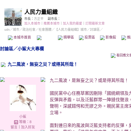
人民力量組織
市長：
方正平
副市長：
加入本城市
｜
推薦本城市
｜
加入我的最愛
｜
訂閱最新文章
udn
／
城市
／
政治社會
／
社會團體
／
【人民力量組織】城市
／討論區／
本城市首頁
討論區
精華區
投票區
影像館
推
討論區
／
小鯊大大專欄
看回應文
九二風波，無妄之災？或得其所哉！
九二風波，是無妄之災？或是得其所哉！
國民黨中心任務草案因刪除「國統綱領及
反彈與矛盾，以及泛藍群眾一陣撻伐聲浪
聲明，深感錯愕和荒謬之外。親民黨主席
立場。
小鯊
等級：8
面對連日來的風波與泛藍支持者的反彈，
留言
｜
加入好友