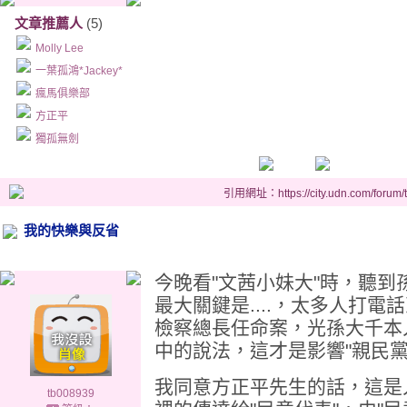
文章推薦人
(5)
Molly Lee
一葉孤鴻*Jackey*
瘋馬俱樂部
方正平
獨孤無劍
引用網址：https://city.udn.com/forum
我的快樂與反省
今晚看"文茜小妹大"時，聽到
最大關鍵是....，太多人打
檢察總長任命案，光孫大千本
中的說法，這才是影響"親民
我同意方正平先生的話，這是
tb008939