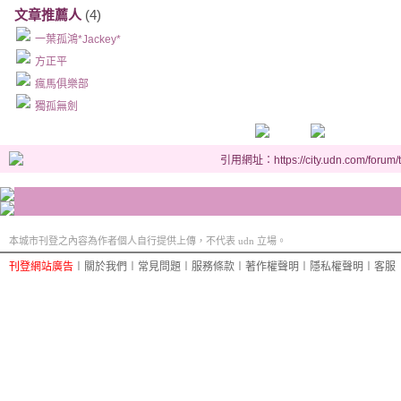
文章推薦人
(4)
一葉孤鴻*Jackey*
方正平
瘋馬俱樂部
獨孤無劍
引用網址：https://city.udn.com/forum
本城市刊登之內容為作者個人自行提供上傳，不代表 udn 立場。
刊登網站廣告
︱
關於我們
︱
常見問題
︱
服務條款
︱
著作權聲明
︱
隱私權聲明
︱
客服