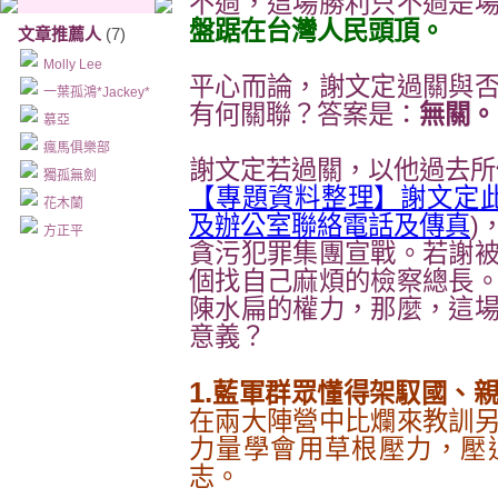
不過，這場勝利只不過是
盤踞在台灣人民頭頂。
文章推薦人
(7)
Molly Lee
平心而論，謝文定過關與
一葉孤鴻*Jackey*
有何關聯？答案是：
無關。
慕亞
瘋馬俱樂部
謝文定若過關，以他過去所
獨孤無劍
【專題資料整理】謝文定
花木蘭
及辦公室聯絡電話及傳真
)
方正平
貪污犯罪集團宣戰。若謝
個找自己麻煩的檢察總長
陳水扁的權力，那麼，這
意義？
1.
藍軍群眾懂得架馭國、
在兩大陣營中比爛來教訓
力量學會用草根壓力，壓
志。