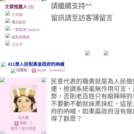
請繼續支持^^
文章推薦人
(5)
花木蘭
留訊請至訪客簿留言
獨孤無劍
一葉孤鴻*Jackey*
瘋馬俱樂部
方正平
411是人民對黑金政府的吶喊
回應給：
dcyan（cowerdc）
民意代表的職責就是為人民做
連，檢調系統毫無作用可言，
弊，否則老百姓只有眼睜睜的
不要動不動就抹黑抹紅，這是
府的吶喊，如果扁政府沒有做
得了群眾？
花木蘭
等級：7
留言
｜
加入好友