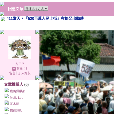
回應文章
411當天，『520百萬人民上街』布條又出動嘍
方正平
等級：8
留言
｜
加入好友
文章推薦人
(6)
瘋馬俱樂部
Molly Lee
花木蘭
獨孤無劍