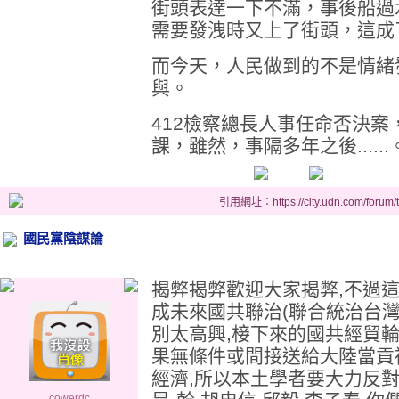
街頭表達一下不滿，事後船過
需要發洩時又上了街頭，這成
而今天，人民做到的不是情緒
與。
412檢察總長人事任命否決
課，雖然，事隔多年之後......
引用網址：https://city.udn.com/forum
國民黨陰謀論
揭弊揭弊歡迎大家揭弊,不過
成未來國共聯治(聯合統治台灣
別太高興,椄下來的國共經貿輪
果無條件或間接送給大陸當貢
經濟,所以本土學者要大力反
cowerdc