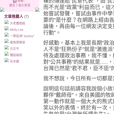
裸的傳達給"民意代表"，由"
等級：
留言
｜
加入好友
而不光是"政黨"利益而已，
始嘗試發聲，嘗試由事件中學習
文章推薦人
(7)
要的"是什麼？在網路上經由
大老鷹姐姐
論後，再由每一位網友決定支
Molly Lee
行動"。
一葉孤鴻*Jackey*
好感動，基本上我是長期"政
瘋馬俱樂部
人不是"狂熱份子"就是"激進
方正平
待及處理政治事務，我不懂，
獨孤無劍
對"公共事務"的結果就是...
花木蘭
台灣已然是"君不君，臣不臣"
我不想說，今日所有一切都是
說明這句話前請容我說個小故
夥伴"戴師母"，來自美國的
第一動作就是一個大大的熊式
笑以外的表情，終於有一次，
生氣的是"台灣無所謂先生"。