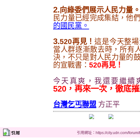
2.
向綠委們展示人民力量
民力量已經完成集結，他
的國民黨。
3.
520再見！
這是今天整場
當人群逐漸散去時，所有人
決，不只是對人民力量的
的宣戰書：
520再見！
今天真爽，我還要繼續
520，再來一次，徹底
台灣乞丐聯盟
方正平
引用網址：https://city.udn.com/forum