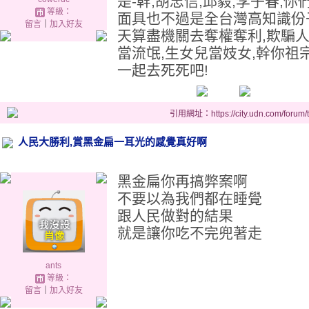
是-幹,胡忠信,邱毅,李子春,
等級：
面具也不過是全台灣高知識份
留言
｜
加入好友
天算盡機關去奪權奪利,欺騙人
當流氓,生女兒當妓女,幹你祖
一起去死死吧!
引用網址：https://city.udn.com/forum
人民大勝利,賞黑金扁一耳光的感覺真好啊
黑金扁你再搞弊案啊
不要以為我們都在睡覺
跟人民做對的結果
就是讓你吃不完兜著走
ants
等級：
留言
｜
加入好友