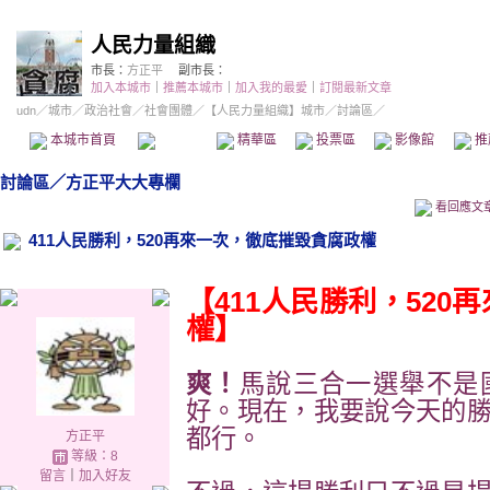
人民力量組織
市長：
方正平
副市長：
加入本城市
｜
推薦本城市
｜
加入我的最愛
｜
訂閱最新文章
udn
／
城市
／
政治社會
／
社會團體
／
【人民力量組織】城市
／討論區／
本城市首頁
討論區
精華區
投票區
影像館
推
討論區
／
方正平大大專欄
看回應文
411人民勝利，520再來一次，徹底摧毀貪腐政權
【411人民勝利，52
權】
爽！
馬說三合一選舉不是
好。現在，我要說今天的
都行。
方正平
等級：8
留言
｜
加入好友