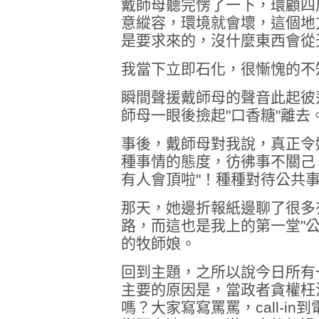
戴師母聽完愣了一下，環顧四
意縱容，環境就會壞，這個地
是要求來的，沒什麼東西會從
我當下立即石化，很慚愧的不
瞬間聲援戴師母的聲音此起彼
師母一眼後撿起"口香糖"離去
事後，戴師母對我說，真正令
種事情的態度，彷彿事不關己，
有人會頂啦"！種種對待公共事務的
那天，她邊折報紙邊聊了很多
路，而這也是我上的第一堂"
的牧師娘。
回到主題，之所以說今日所有
主要的原因是，當政者貪權枉
嗎？大家寫寫罵罵，call-i