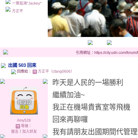
一葉孤鴻*Jackey*
方正平
引用網址：https://city.udn.com/forum
出國 503 回來
回應給：
方正平（cfang0606）
昨天是人民的一場勝利
繼續加油~
我正在機場貴賓室等飛機
回來再聊囉
Amy528
等級：
我有請朋友出國期間代管理
留言
｜
加入好友