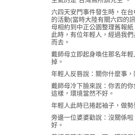
六四天安門事件發生時，在台
的活動(當時大陸有關六四的
母相約到中正公園整理舊報紙
此時，有位年輕人，經過我們
而去。
戴師母立即起身喚住那名年輕
掉。
年輕人反唇說：關你什麼事，
戴師母冷下臉來說：你丟的你
這樣，環境當然不好。
年輕人此時已捲起袖子，做勢
旁邊一位婆婆勸說：沒關係啦
好。