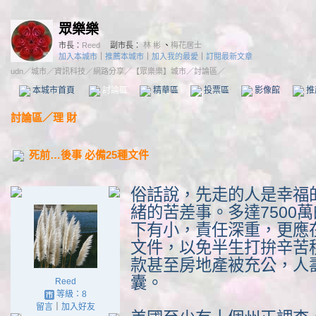
眾樂樂
市長：
Reed
副市長：
林 彬
、
梅花居士
加入本城市
｜
推薦本城市
｜
加入我的最愛
｜
訂閱最新文章
udn
／
城市
／
資訊科技
／
網路分享
／
【眾樂樂】城市
／討論區／
本城市首頁
討論區
精華區
投票區
影像館
推
討論區
／
理 財
死前…後事 必備25種文件
俗話說，先走的人是幸福
緒的苦差事。多達7500
下有小，責任深重，更應
文件，以免半生打拚辛苦積
款甚至房地產被充公，人
囊。
Reed
等級：8
留言
｜
加入好友