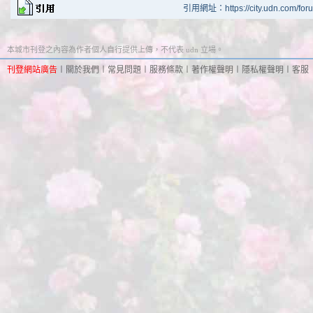
引用網址：https://city.udn.com/for
本城市刊登之內容為作者個人自行提供上傳，不代表 udn 立場。
刊登網站廣告
︱
關於我們
︱
常見問題
︱
服務條款
︱
著作權聲明
︱
隱私權聲明
︱
客服