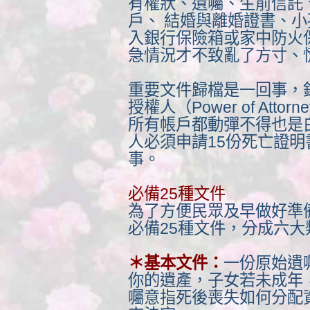
有權狀、遺囑、生前信託
戶、 結婚與離婚證書、
入銀行保險箱或家中防火
急情況才不致亂了方寸、
重要文件歸檔是一回事，
授權人（Power of At
所有帳戶都動彈不得也是
人必須申請15份死亡證
事。
必備25種文件
為了方便民眾及早做好準
必備25種文件，分成六
＊基本文件：
一份原始遺
你的遺產，子女若未成年
囑意指死後喪失如何分配