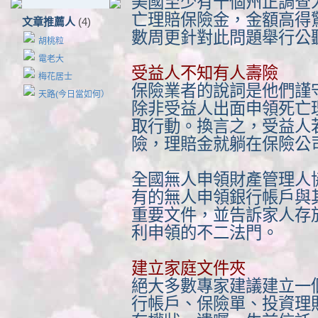
美國至少有十個州正調查
亡理賠保險金，金額高得
文章推薦人
(4)
數周更針對此問題舉行公
胡桃粒
電老大
受益人不知有人壽險
梅花居士
保險業者的說詞是他們謹
天路(今日當如何）
除非受益人出面申領死亡
取行動。換言之，受益人
險，理賠金就躺在保險公
全國無人申領財產管理人
有的無人申領銀行帳戶與其
重要文件，並告訴家人存
利申領的不二法門。
建立家庭文件夾
絕大多數專家建議建立一
行帳戶、保險單、投資理