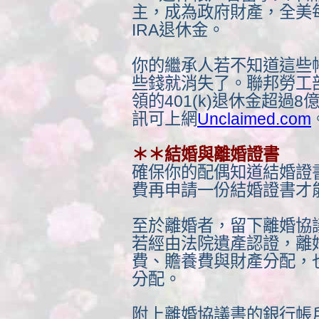
主，成為政府財產，全美
IRA退休金。
你的繼承人若不知道這些
些錢就消失了。聯邦勞工
領的401(k)退休金超過
訊可上網
Unclaimed.com
＊＊結婚與離婚證書
確保你的配偶知道結婚證
費再申請一份結婚證書才
至於離婚者，留下離婚協
若經由法院遺產認證，離
費、贍養費與財產分配，
分配。
附上離婚協議書的銀行帳