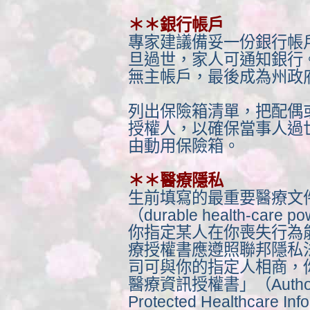
＊＊銀行帳戶
專家建議備妥一份銀行帳
旦過世，家人可通知銀行
無主帳戶，最後成為州政
列出保險箱清單，把配偶
授權人，以確保當事人過
由動用保險箱。
＊＊醫療隱私
生前填寫的最重要醫療文
（durable health-care p
你指定某人在你喪失行為
療授權書應遵照聯邦隱私
司可與你的指定人相商，
醫療資訊授權書」（Authoriza
Protected Healthcare In