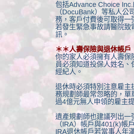
包括Advance Choice 
（DocuBank）等私人
務，客戶付費後可取得一
若發生緊急事故請醫院致
訊。
＊＊人壽保險與退休帳戶
你的家人必須擁有
人壽保
員必須知道投保人姓名、
經紀人。
退休時必須特別注意雇主
務規劃師最常忽略的，單單
過4億元無人申領的雇主
遺產規劃師也建議列出一
（IRA）帳戶與401(k
IRA退休帳戶若當事人年