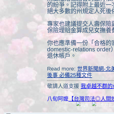
的紛爭。記得附上最近一
絕大多數的州規定人死後
專家也建議提交人壽保險
保險理賠金算成兒女撫養
你也應準備一份「合格的家庭關
domestic-relation
退休帳戶。
Read more:
世界新聞網-北
後事 必備25種文件
敬請人道支援
我卓越不群的
八旬阿嬤
【台灣司法◎人間