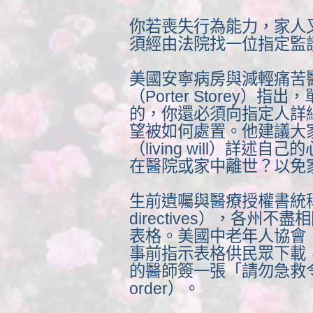
你若喪失行為能力，家人
須經由法院找一位指定監
美國安寧病房與減輕痛苦
（Porter Storey
的，你還必須向指定人詳
望被如何處置。他建議大
（living will）詳
在醫院或家中離世？以免
生前遺囑與醫療授權書統稱
directives），各州
表格。美國中老年人協會（
事前指示表格供民眾下載
的醫師簽一張「請勿急救令」（do
order）。