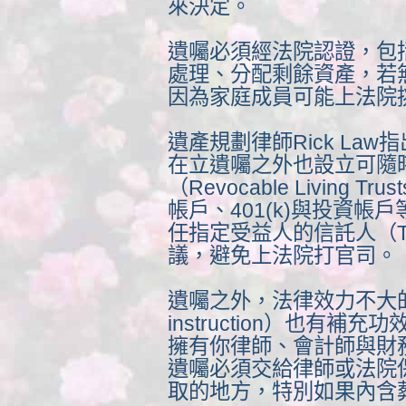
來決定。
遺囑必須經法院認證，包
處理、分配剩餘資產，若
因為家庭成員可能上法院
遺產規劃律師Rick La
在立遺囑之外也設立可隨
（Revocable Living
帳戶、401(k)與投資
任指定受益人的信託人（Tr
議，避免上法院打官司。
遺囑之外，法律效力不大的一封
instruction）也有
擁有你律師、會計師與財
遺囑必須交給律師或法院
取的地方，特別如果內含