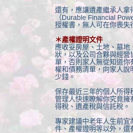
還有，應讓遺產繼承人拿
（Durable Financial Po
授權書，無人可在你喪失
＊產權證明文件
應收妥房屋、土地、墓地
狀，以及公司合夥與經營
單，否則家人無從知道你
權和債務清單，向家人說
少錢。
保存最近三年的個人所得
管理人快速瞭解你究竟擁
得稅、遺產稅與信託稅。
專家建議中老年人生前宜
件、產權證明等以外，還