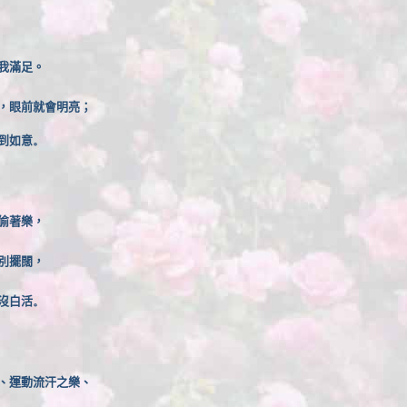
我滿足。
，眼前就會明亮；
到如意
。
偷著樂，
別擺闊，
沒白活
。
、運動流汗之樂、