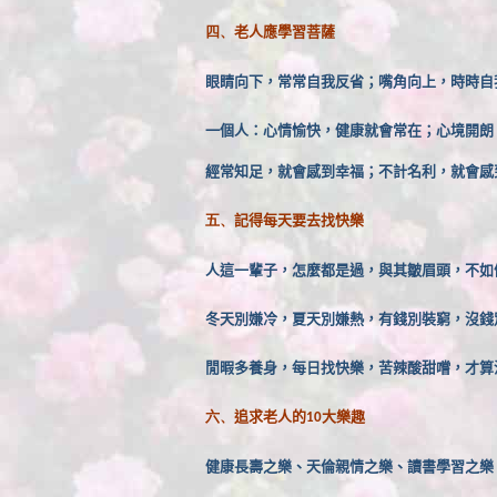
老人應學習菩薩
四、
眼睛向下，常常自我反省；嘴角向上，時時自
一個人：心情愉快，健康就會常在；心境開朗
經常知足，就會感到幸福；不計名利，就會感
記得每天要去找快樂
五、
人這一輩子，怎麼都是過，與其皺眉頭，不如
冬天別嫌冷，夏天別嫌熱，有錢別裝窮，沒錢
閒暇多養身，每日找快樂，苦辣酸甜嚐，才算
追求老人的
大樂趣
六、
10
健康長壽之樂、天倫親情之樂、讀書學習之樂