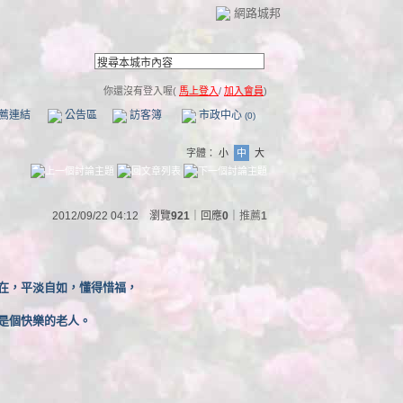
網路城邦
你還沒有登入喔(
馬上登入
/
加入會員
)
薦連結
公告區
訪客簿
市政中心
(0)
字體：
小
中
大
2012/09/22 04:12 瀏覽
921
｜回應
0
｜
推薦
1
在，平淡自如，懂得惜福，
是個快樂的老人。