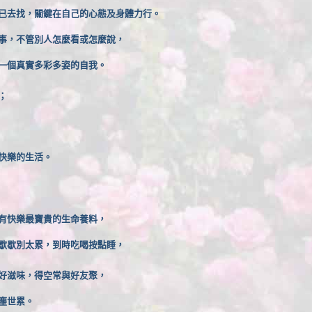
已去找，關鍵在自己的心態及身體力行。
事，不管別人怎麼看或怎麼說，
一個真實多彩多姿的自我。
；
快樂的生活。
有快樂最寶貴的生命養料，
歇歇別太累，到時吃喝按點睡，
好滋味，得空常與好友聚，
塵世累。