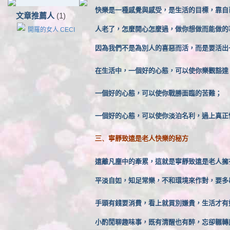
快樂是一種感覺與感受，是生活的目標，靠自
文章推薦人
(1)
人老了，怎麼開心怎麼過，做你想做而能做的
開羅的女人 CECI
因為我們不是為別人的喜惡而活，而是要活出
在生活中，一個好的心態，可以使你樂觀豁達
一個好的心態，可以使你戰勝面臨的苦難；
一個好的心態，可以使你淡泊名利，過上真正
寧靜致遠是老人快樂的秘方
三、
遠離凡塵中的牽累，這就是寧靜致遠是老人擁
平淡自如，知足常樂，不和環境來作對，要多
手頭有錢要消費，看上就買別嫌貴，生活才有
小酌閒聊趣味事，既有清醒也有醉，忘卻輾轉