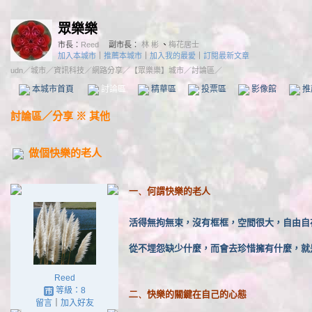
眾樂樂
市長：
Reed
副市長：
林 彬
、
梅花居士
加入本城市
｜
推薦本城市
｜
加入我的最愛
｜
訂閱最新文章
udn
／
城市
／
資訊科技
／
網路分享
／
【眾樂樂】城市
／討論區／
本城市首頁
討論區
精華區
投票區
影像館
推
討論區
／
分享 ※ 其他
做個快樂的老人
何謂快樂的老人
一、
活得無拘無束，沒有框框，空間很大，自由自
從不埋怨缺少什麼，而會去珍惜擁有什麼，就
Reed
等級：8
快樂的關鍵在自己的心態
二、
留言
｜
加入好友