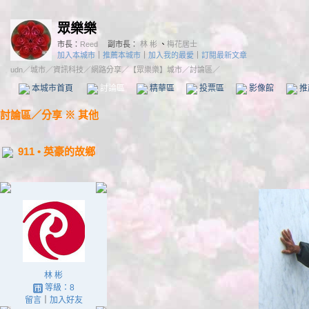
眾樂樂
市長：
Reed
副市長：
林 彬
、
梅花居士
加入本城市
｜
推薦本城市
｜
加入我的最愛
｜
訂閱最新文章
udn
／
城市
／
資訊科技
／
網路分享
／
【眾樂樂】城市
／討論區／
本城市首頁
討論區
精華區
投票區
影像館
推
討論區
／
分享 ※ 其他
911 • 英豪的故鄉
林 彬
等級：8
留言
｜
加入好友