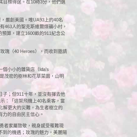
不讓其目標得逞。在10時3分，他們選
嚴創美國。唯UA93上的40名
有463人的聖克斯維爾煤礦小村，
算，建立1600畝的911紀念公
（40 Heroes），而收到邀請
小小的雜貨店（Ida’s
都是茂密的樹林和花草菜園，山明
子；但911十年，並沒有揮去他
示：「這架飛機上40名乘客，當
化解更大的災難，為生者樹立的
有力的自由民主信心。
向勇者家屬致敬，親身感受罹難現
不到的機遇；玫瑰的魅力，美麗陽