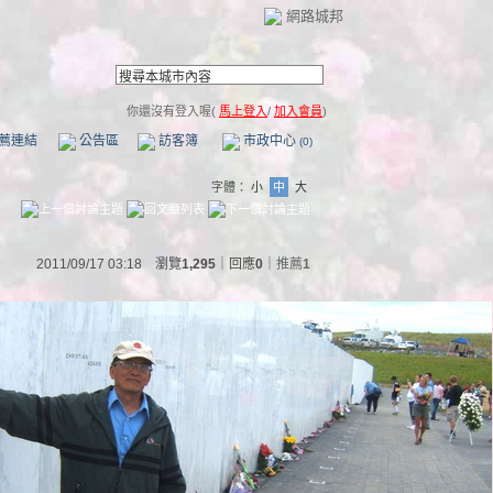
網路城邦
你還沒有登入喔(
馬上登入
/
加入會員
)
薦連結
公告區
訪客簿
市政中心
(0)
字體：
小
中
大
2011/09/17 03:18 瀏覽
1,295
｜回應
0
｜
推薦
1