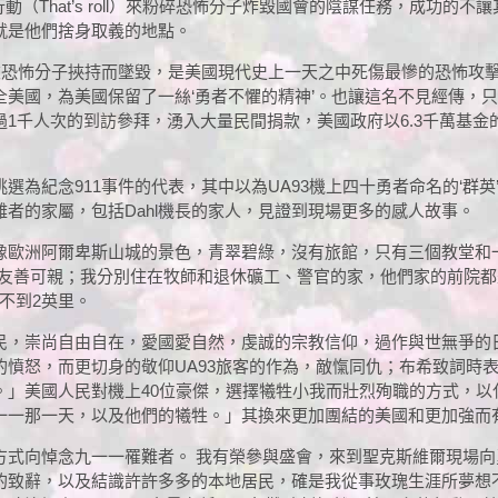
士的行動（That’s roll）來粉碎恐怖分子炸毀國會的陰謀任務，成功的
就是他們捨身取義的地點。
被恐怖分子挾持而墜毀，是美國現代史上一天之中死傷最慘的恐怖攻擊，
美國，為美國保留了一絲‘勇者不懼的精神’。也讓這名不見經傳，只
千人次的到訪參拜，湧入大量民間捐款，美國政府以6.3千萬基金的預
紀念911事件的代表，其中以為UA93機上四十勇者命名的‘群英’玫瑰
者的家屬，包括Dahl機長的家人，見證到現場更多的感人故事。
歐洲阿爾卑斯山城的景色，青翠碧綠，沒有旅館，只有三個教堂和一個
非常友善可親；我分別住在牧師和退休礦工、警官的家，他們家的前院
不到2英里。
民，崇尚自由自在，愛國愛自然，虔誠的宗教信仰，過作與世無爭的日
憤怒，而更切身的敬仰UA93旅客的作為，敵愾同仇；布希致詞時表
。」美國人民對機上40位豪傑，選擇犧牲小我而壯烈殉職的方式，以
一一那一天，以及他們的犧牲。」其換來更加團結的美國和更加強而
方式向悼念九一一罹難者。 我有榮參與盛會，來到聖克斯維爾現場
的致辭，以及結識許許多多的本地居民，確是我從事玫瑰生涯所夢想