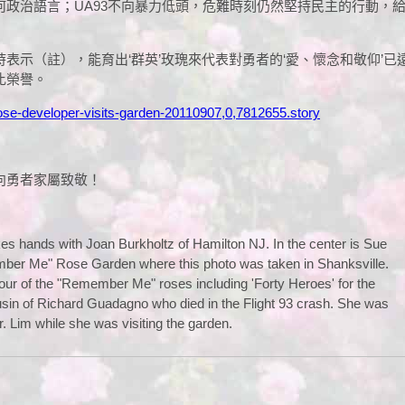
政治語言；UA93不向暴力低頭，危難時刻仍然堅持民主的行動，
表示（註），能育出‘群英’玫瑰來代表對勇者的‘愛、懷念和敬仰’
比榮譽。
ose-developer-visits-garden-20110907,0,7812655.story
向勇者家屬致敬！
kes hands with Joan Burkholtz of Hamilton NJ. In the center is Sue
mber Me" Rose Garden where this photo was taken in Shanksville.
four of the "Remember Me" roses including 'Forty Heroes' for the
cousin of Richard Guadagno who died in the Flight 93 crash. She was
r. Lim while she was visiting the garden.