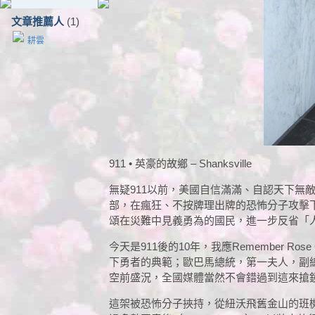
文章推薦人
(1)
耕雲
911 • 英豪的故鄉 – Shanksville
無疑911以前，美國自信滿滿、自認天下無敵
部，在瘋狂、不按牌理出牌的恐怖分子攻擊
頌在災難中見義勇為的國民，進一步反省「
今天是911後的10年，我應Remember Ros
下勇者的典範；歐巴馬總統，第一夫人，副總
空前盛況，全國媒體當然不會錯過到這來搶
這架被恐怖分子挾持，從紐沃飛舊金山的班