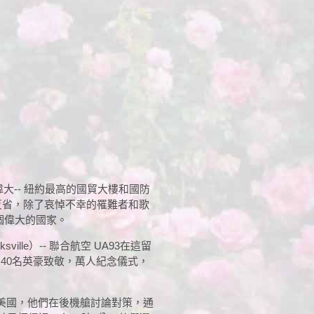
大-- 紐約最高的國貿大樓和國防
反省，除了哀悼不幸的罹難者和歌
個偉大的國家。
ille）-- 聯合航空 UA93在這留
40名英豪致敬，萬人紀念儀式，
美國，他們在後機艙討論對策，通