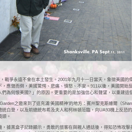
，戰爭永遠不會在本土發生。2001年九月十一日當天，象徵美國的偉
下，應聲而倒，美國驚愕、悲痛、憤怒、不安。911以後，美國開始
人們為何恨美國? 」的原因，更重要的是加強信心和聲望，以重建這
e Garden之邀來到了這充滿‘美國精神’的地方：賓州聖克斯維爾（Shanksv
統白登，以及前總統布希及夫人和柯林頓蒞臨，向UA93機上反恐的
鏡頭。
機，據黑盒子記錄顯示，勇敢的旅客在與親人通話後，得知恐怖攻擊