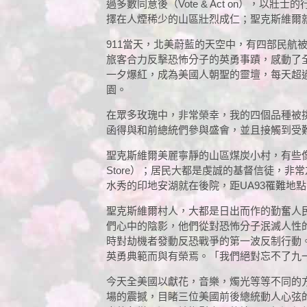
過多數同意後（Vote & Act on），以壯
擇在人煙稀少的山區壯烈成仁；聖克斯維爾
911當天，北美蔚藍的天空中，有四部民航
旅客合力反擊恐怖分子的英勇事蹟，感動了全
一夕爆紅，成為美國人朝聖的靈壇，每天超過1
園。
在眾多玫瑰中，非常榮幸，我的四個品種被挑選為
函得與和前總統們參與盛會，並且接觸到受難
聖克斯維爾美麗寧靜的山區煤炭小村，有些像
Store）；居民大都是虔誠的基督信徒，
水秀的印地安湖就在後院，距UA93罹難地點
聖克斯維爾村人，大都是日出而作的勤奮人
們心中的陰影，他們從對恐怖分子泯滅人性的
時對劫機者發動反恐戰爭的第一波反制行動
英勇典範而與有榮焉。「我們絕對忘不了九
今天全美國以獻花，音樂，燭光等等不同的
場的震撼，目睹三位美國前後總統動人心弦