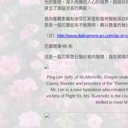
光的象徵，深入地撫慰人心的境界，超過任何
建立了源遠流長的典範。
我向罹難家屬和接受匹斯堡和當地報紙採訪時
更是一個花農從來不敢期待、難以擔當的無
（註）
http://www.dailyamerican.com/da-ot-r
花鄉隨筆•林 彬
這是一篇匹斯堡日報記者的報導：我在現場
Ping Lim (left), of McMinnville, Oregon sha
Casey, founder and president of the "Reme
Mr. Lim is a rose hybridizer who created 
victims of Flight 93. Ms. Burkholtz is the 
thrilled to meet M