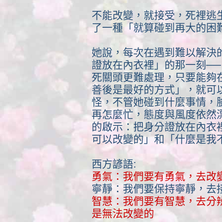
不能改變，就接受，死裡逃
了一種「就算碰到再大的困
她說，每次在遇到難以解決
證放在內衣裡」的那一刻──
死關頭更難處理，只要能夠
善後是最好的方式」，就可
怪，不管她碰到什麼事情，
再怎麼忙，態度與風度依然
的啟示：把身分證放在內衣
可以改變的」和「什麼是我
西方諺語:
勇氣：我們要有勇氣，去改
寧靜：我們要保持寧靜，去
智慧：我們要有智慧，去分
是無法改變的