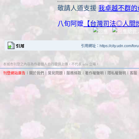
敬請人道支援
我卓越不群的
八旬阿嬤
【台灣司法◎人間
引用網址：https://city.udn.com/for
本城市刊登之內容為作者個人自行提供上傳，不代表 udn 立場。
刊登網站廣告
︱
關於我們
︱
常見問題
︱
服務條款
︱
著作權聲明
︱
隱私權聲明
︱
客服