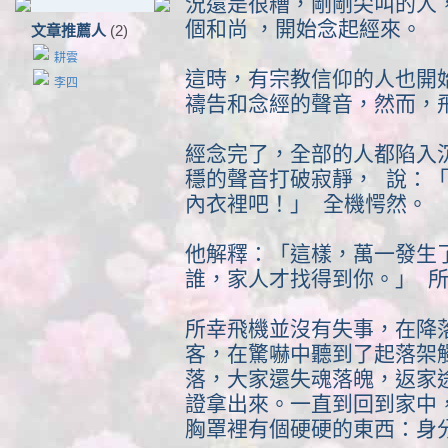
況還是很糟，剛剛尖叫的人
個和尚 ，開始念起經來。
文章推薦人
(2)
耕雲
這時，有宗教信仰的人也開
李四
禱告和念經的聲音，然而，
經念完了，全部的人都陷入
穩的聲音打破寂靜， 說：
內衣裡吧！」 全機愕然。
他解釋：「這樣，萬一發生
誰，家人才找得到你。」 
所幸飛機並沒有失事，在降
客，在驚嚇中聽到了起落架
落，大家還失魂落魄，返家
證拿出來。一直到回到家中
胸罩裡有個硬硬的東西：身