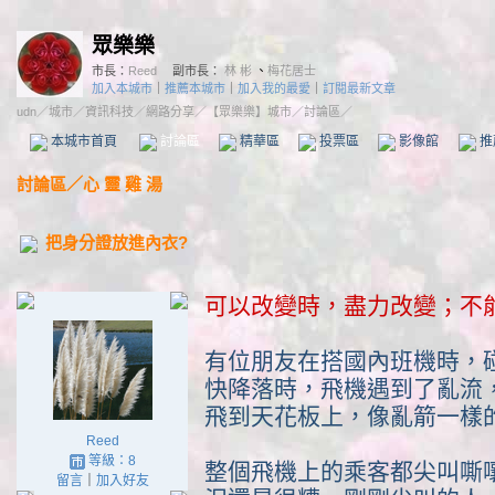
眾樂樂
市長：
Reed
副市長：
林 彬
、
梅花居士
加入本城市
｜
推薦本城市
｜
加入我的最愛
｜
訂閱最新文章
udn
／
城市
／
資訊科技
／
網路分享
／
【眾樂樂】城市
／討論區／
本城市首頁
討論區
精華區
投票區
影像館
推
討論區
／
心 靈 雞 湯
把身分證放進內衣?
可以改變時，盡力改變；不
有位朋友在搭國內班機時，
快降落時，飛機遇到了亂流
飛到天花板上，像亂箭一樣
Reed
等級：8
整個飛機上的乘客都尖叫嘶
留言
｜
加入好友